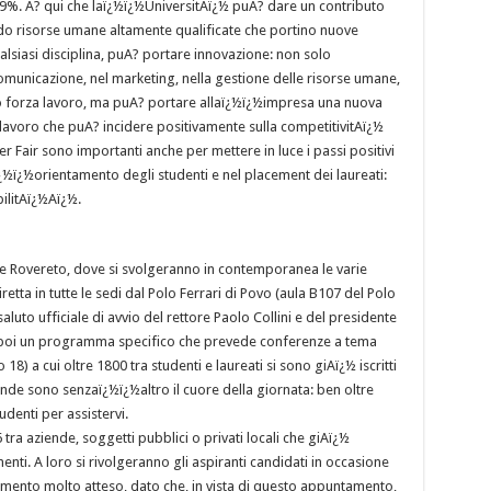
9%. A? qui che laï¿½ï¿½UniversitAï¿½ puA? dare un contributo
do risorse umane altamente qualificate che portino nuove
alsiasi disciplina, puA? portare innovazione: non solo
omunicazione, nel marketing, nella gestione delle risorse umane,
olo forza lavoro, ma puA? portare allaï¿½ï¿½impresa una nuova
lavoro che puA? incidere positivamente sulla competitivitAï¿½
 Fair sono importanti anche per mettere in luce i passi positivi
ï¿½ï¿½orientamento degli studenti e nel placement dei laureati:
bilitAï¿½Aï¿½.
vo e Rovereto, dove si svolgeranno in contemporanea le varie
iretta in tutte le sedi dal Polo Ferrari di Povo (aula B107 del Polo
aluto ufficiale di avvio del rettore Paolo Collini e del presidente
o poi un programma specifico che prevede conferenze a tema
18) a cui oltre 1800 tra studenti e laureati si sono giAï¿½ iscritti
ende sono senzaï¿½ï¿½altro il cuore della giornata: ben oltre
udenti per assistervi.
tra aziende, soggetti pubblici o privati locali che giAï¿½
enti. A loro si rivolgeranno gli aspiranti candidati in occasione
mento molto atteso, dato che, in vista di questo appuntamento,