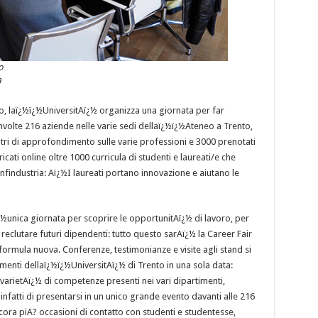
o
a
o, laï¿½ï¿½UniversitAï¿½ organizza una giornata per far
volte 216 aziende nelle varie sedi dellaï¿½ï¿½Ateneo a Trento,
ontri di approfondimento sulle varie professioni e 3000 prenotati
icati online oltre 1000 curricula di studenti e laureati/e che
nfindustria: Aï¿½I laureati portano innovazione e aiutano le
½unica giornata per scoprire le opportunitAï¿½ di lavoro, per
reclutare futuri dipendenti: tutto questo sarAï¿½ la Career Fair
ormula nuova. Conferenze, testimonianze e visite agli stand si
menti dellaï¿½ï¿½UniversitAï¿½ di Trento in una sola data:
arietAï¿½ di competenze presenti nei vari dipartimenti,
fatti di presentarsi in un unico grande evento davanti alle 216
cora piA? occasioni di contatto con studenti e studentesse,