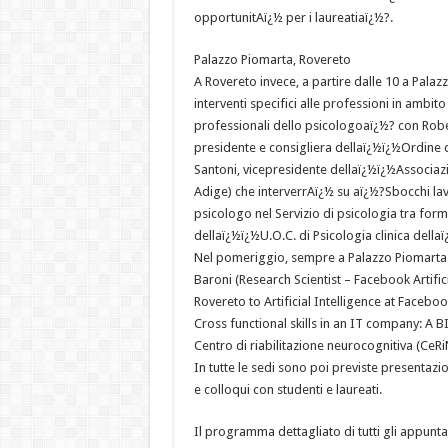
opportunitAï¿½ per i laureatiaï¿½?.
Palazzo Piomarta, Rovereto
A Rovereto invece, a partire dalle 10 a Pala
interventi specifici alle professioni in ambi
professionali dello psicologoaï¿½? con Rob
presidente e consigliera dellaï¿½ï¿½Ordine de
Santoni, vicepresidente dellaï¿½ï¿½Associazi
Adige) che interverrAï¿½ su aï¿½?Sbocchi lav
psicologo nel Servizio di psicologia tra form
dellaï¿½ï¿½U.O.C. di Psicologia clinica dell
Nel pomeriggio, sempre a Palazzo Piomarta a
Baroni (Research Scientist – Facebook Artific
Rovereto to Artificial Intelligence at Faceb
Cross functional skills in an IT company: A B
Centro di riabilitazione neurocognitiva (CeR
In tutte le sedi sono poi previste presentazi
e colloqui con studenti e laureati.
Il programma dettagliato di tutti gli appuntame