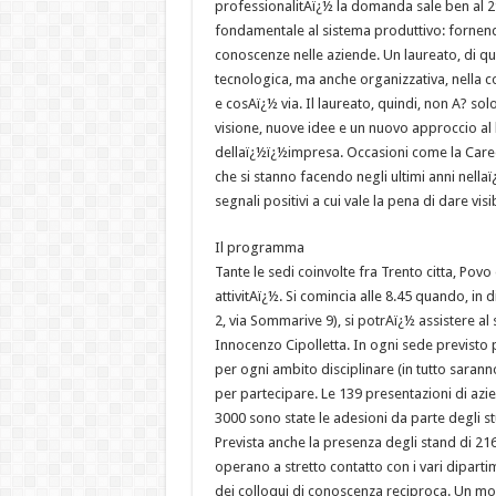
professionalitAï¿½ la domanda sale ben al 2
fondamentale al sistema produttivo: fornen
conoscenze nelle aziende. Un laureato, di qu
tecnologica, ma anche organizzativa, nella c
e cosAï¿½ via. Il laureato, quindi, non A? s
visione, nuove idee e un nuovo approccio al 
dellaï¿½ï¿½impresa. Occasioni come la Career
che si stanno facendo negli ultimi anni nella
segnali positivi a cui vale la pena di dare visi
Il programma
Tante le sedi coinvolte fra Trento citta, Po
attivitAï¿½. Si comincia alle 8.45 quando, in d
2, via Sommarive 9), si potrAï¿½ assistere al s
Innocenzo Cipolletta. In ogni sede previst
per ogni ambito disciplinare (in tutto saranno 
per partecipare. Le 139 presentazioni di azi
3000 sono state le adesioni da parte degli st
Prevista anche la presenza degli stand di 216 
operano a stretto contatto con i vari dipartim
dei colloqui di conoscenza reciproca. Un mo