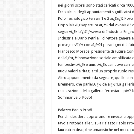
nei giorni scorsi sono stati caricati circa 1000
Ecco alcuni degli appuntamenti significativi d
Polo Tecnologico Ferrari 1 e 2 aï¿½ï¿½ Povo
Dopo laï¿½ï¿½apertura aï¿½?dal vivoaï¿½? con
seguirAï¿½ laï¿½ï¿½avvio di Industrial Engin
Industriale Dario Petri e il direttore general
proseguirAï¿½ con aï¿½?I paradigmi del fut
Francesco Morace, presidente di Future Con
dellaï¿½ï¿½innovazione sociale amplificata d
tempestivitAï¿½ e unicitAï¿½. Le nuove carri
nuovi valori e ritagliarsi un proprio ruolo 
Altro appuntamento da segnare, quello con R
Brennero, che parlerAï¿½ de aï¿½?La galleri
realizzazione della galleria ferroviaria piA? 
Sommarive 5, Povo)
Palazzo Paolo Prodi
Per chi desidera approfondire invece le opp
tavola rotonda alle 9.15 a Palazzo Paolo Pr
laureati in discipline umanistiche nel merca