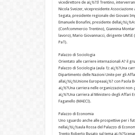
vicedirettore de aï¿½?Il Trentino, interverrann
Nicola Sveizer, vicepresidente Associazione a
Segata, presidente regionale dei Giovani Imp
Emanuele Bonafini, presidente dellaï¿½ï¿½Ass
(Confcommercio Trentino), Giannina Montarul
lavoro), Mario Giovannacci, dirigente UMSE 
PaT).
Palazzo di Sociologia
Orientato alle carriere internazionali A? il gr
Palazzo di Sociologia (aula 1): aï¿½?Una car
Dipartimento delle Nazioni Unite per gli Aff
allaï¿½ï¿½Unione Europeaaï¿½? con Paola Bo
aï¿½?Una carriera nelle organizzazioni non
aï¿½?Una carriera al Ministero degli Affari 
Faganello (MAECI).
Palazzo di Economia
Uno sguardo anche alle prospettive per i futur
nellaï¿½ï¿½aula Rossa del Palazzo di Economi
Trento Roberto Busato sul tema aï¿½?Scenari 