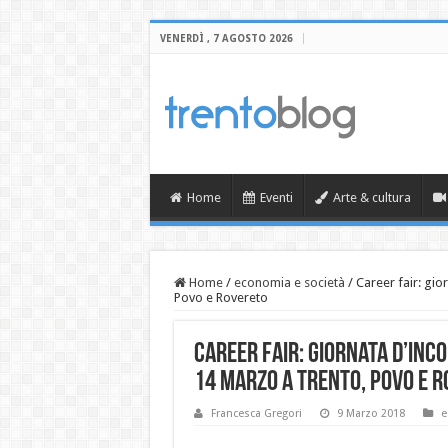
VENERDÌ , 7 AGOSTO 2026
Home
Eventi
Arte & cultura
Home
/
economia e società
/
Career fair: gio
Povo e Rovereto
Career fair: giornata d’inc
14 marzo a Trento, Povo e 
Francesca Gregori
9 Marzo 2018
e