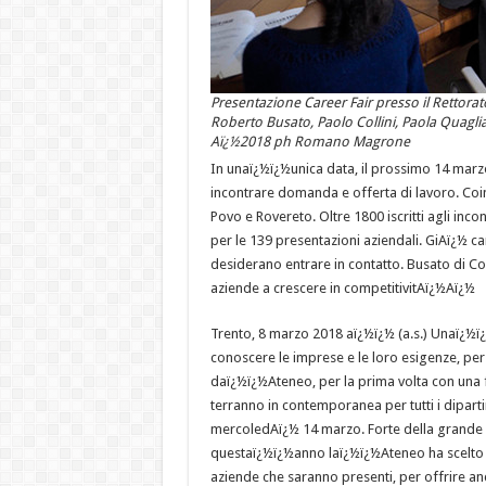
Presentazione Career Fair presso il Rettorat
Roberto Busato, Paolo Collini, Paola Quagli
Aï¿½2018 ph Romano Magrone
In unaï¿½ï¿½unica data, il prossimo 14 marz
incontrare domanda e offerta di lavoro. Coin
Povo e Rovereto. Oltre 1800 iscritti agli inc
per le 139 presentazioni aziendali. GiAï¿½ car
desiderano entrare in contatto. Busato di Co
aziende a crescere in competitivitAï¿½Aï¿½
Trento, 8 marzo 2018 aï¿½ï¿½ (a.s.) Unaï¿½ï¿
conoscere le imprese e le loro esigenze, per 
daï¿½ï¿½Ateneo, per la prima volta con una f
terranno in contemporanea per tutti i diparti
mercoledAï¿½ 14 marzo. Forte della grande v
questaï¿½ï¿½anno laï¿½ï¿½Ateneo ha scelto in
aziende che saranno presenti, per offrire an