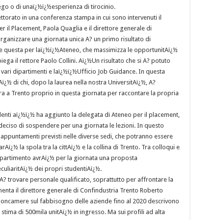
iego o di unaï¿½ï¿½esperienza di tirocinio.
torato in una conferenza stampa in cui sono intervenuti il
er il Placement, Paola Quaglia e il direttore generale di
ganizzare una giornata unica A? un primo risultato di
me questa per laï¿½ï¿½Ateneo, che massimizza le opportunitAï¿½
iega il rettore Paolo Collini. Aï¿½Un risultato che si A? potuto
 vari dipartimenti e laï¿½ï¿½Ufficio Job Guidance. In questa
ï¿½ di chi, dopo la laurea nella nostra UniversitAï¿½, A?
tra a Trento proprio in questa giornata per raccontare la propria
denti aï¿½ï¿½ ha aggiunto la delegata di Ateneo per il placement,
deciso di sospendere per una giornata le lezioni. In questo
 appuntamenti previsti nelle diverse sedi, che potranno essere
Aï¿½ la spola tra la cittAï¿½ e la collina di Trento. Tra colloqui e
dipartimento avrAï¿½ per la giornata una proposta
eculiaritAï¿½ dei propri studentiAï¿½.
A? trovare personale qualificato, soprattutto per affrontare la
nta il direttore generale di Confindustria Trento Roberto
nioncamere sul fabbisogno delle aziende fino al 2020 descrivono
tima di 500mila unitAï¿½ in ingresso. Ma sui profili ad alta