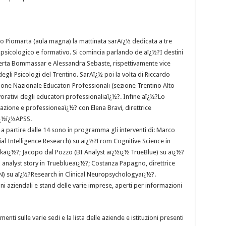
zzo Piomarta (aula magna) la mattinata sarAï¿½ dedicata a tre
to psicologico e formativo. Si comincia parlando de aï¿½?I destini
erta Bommassar e Alessandra Sebaste, rispettivamente vice
gli Psicologi del Trentino. SarAï¿½ poi la volta di Riccardo
one Nazionale Educatori Professionali (sezione Trentino Alto
orativi degli educatori professionaliaï¿½?. Infine aï¿½?Lo
azione e professioneaï¿½? con Elena Bravi, direttrice
aï¿½ï¿½APSS.
 partire dalle 14 sono in programma gli interventi di: Marco
ial Intelligence Research) su aï¿½?From Cognitive Science in
ookaï¿½?; Jacopo dal Pozzo (BI Analyst aï¿½ï¿½ TrueBlue) su aï¿½?
I analyst story in Trueblueaï¿½?; Costanza Papagno, direttrice
iN) su aï¿½?Research in Clinical Neuropsychologyaï¿½?.
oni aziendali e stand delle varie imprese, aperti per informazioni
nti sulle varie sedi e la lista delle aziende e istituzioni presenti