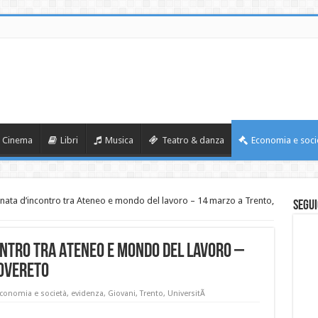
Cinema
Libri
Musica
Teatro & danza
Economia e soci
rnata d’incontro tra Ateneo e mondo del lavoro – 14 marzo a Trento,
Segui
ontro tra Ateneo e mondo del lavoro –
Rovereto
conomia e società
,
evidenza
,
Giovani
,
Trento
,
UniversitÃ