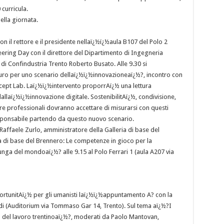
 curricula.
ella giornata.
 il rettore e il presidente nellaï¿½ï¿½aula B107 del Polo 2
eering Day con il direttore del Dipartimento di Ingegneria
e di Confindustria Trento Roberto Busato. Alle 9.30 si
uro per uno scenario dellaï¿½ï¿½innovazioneaï¿½?, incontro con
cept Lab. Laï¿½ï¿½intervento proporrAï¿½ una lettura
allaï¿½ï¿½innovazione digitale. SostenibilitAï¿½, condivisione,
ere professionali dovranno accettare di misurarsi con questi
responsabile partendo da questo nuovo scenario.
affaele Zurlo, amministratore della Galleria di base del
a di base del Brennero: Le competenze in gioco per la
lunga del mondoaï¿½? alle 9.15 al Polo Ferrari 1 (aula A207 via
ortunitAï¿½ per gli umanisti laï¿½ï¿½appuntamento A? con la
odi (Auditorium via Tommaso Gar 14, Trento). Sul tema aï¿½?I
to del lavoro trentinoaï¿½?, moderati da Paolo Mantovan,