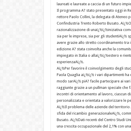
laureati e laureate a caccia di un futuro imp
Il programma A? stato presentato oggi in Ret
rettore Paolo Collini, la delegata di Ateneo p
Confindustria Trento Roberto Busato. Aï¿½Or
razionalizzazione di unaï¿½ï¿½iniziativa co
sia per le imprese, sia per gli studentiAï¿½ sp
avere grazie allo stretto coordinamento tra i
edizione A? stata coinvolta anche la comunitA
impiegato in Italia o allaï¿½ï¿½estero e rien
esperienzaAï¿½.
Aï¿½Per favorire il coinvolgimento degli stu
Paola Quaglia aï¿½ï¿½ i vari dipartimenti ha 
modo sarAï¿½ piA? facile partecipare ai vari
raggiunte grazie a un pullman speciale che far
incontri di orientamento al lavoro, ciascun 
personalizzata e orientata a valorizzare le p
Aï¿½Il problema delle aziende del territorio 
sfida del ricambio generazionaleAï¿½, comme
Busato. Aï¿½Dati recenti del Centro Studi U
una crescita occupazionale del 2,1% con una s