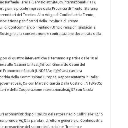
o Raffaele Farella (Servizio attivitAï¿½ internazionali, PaT),
rtigiani e piccole imprese della Provincia di Trento, Stefania
renditori del Trentino Alto Adige di Confindustria Trento,
ociazione panificatori della Provincia di Trento
i di Confcommercio Trentino (Ufficio relazioni sindacali e
(Sostegno alla concertazione e contrattazione decentrata della
uppo di quattro interventi che si terranno a partire dalle 10 al
riera alle Nazioni Uniteaï¿½? con Gherardo Casini del
ari Economici e Sociali (UNDESA); aï¿½?Una carriera
cchia della Commissione Europea, Rappresentanza in Italia;
-governativeaï¿½? con Marcelo Garcia Dalla Costa di INTERSOS;
Esteri e della Cooperazione internazionaleaï¿½? con Nicola
i economisti: dopo il saluto del rettore Paolo Collini alle 12.15
a, prenderAï¿½ la parola il direttore generale di Confindustria
e prospettive del settore industriale in Trentino e