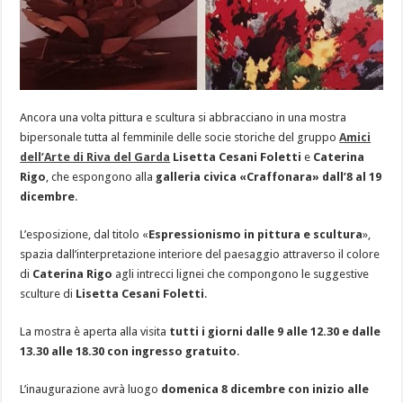
Ancora una volta pittura e scultura si abbracciano in una mostra
bipersonale tutta al femminile delle socie storiche del gruppo
Amici
dell’Arte di Riva del Garda
Lisetta Cesani Foletti
e
Caterina
Rigo
, che espongono alla
galleria civica «Craffonara»
dall’8 al 19
dicembre
.
L’esposizione, dal titolo «
Espressionismo in pittura e scultura
»,
spazia dall’interpretazione interiore del paesaggio attraverso il colore
di
Caterina Rigo
agli intrecci lignei che compongono le suggestive
sculture di
Lisetta Cesani Foletti
.
La mostra è aperta alla visita
tutti i giorni dalle 9 alle 12.30 e dalle
13.30 alle 18.30 con ingresso gratuito
.
L’inaugurazione avrà luogo
domenica 8 dicembre con inizio alle