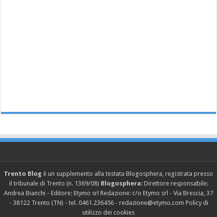
Trento Blog
è un supplemento alla testata Blogosphera, registrata presso
il tribunale di Trento (n. 1369/08)
Blogosphera
: Direttore responsabile:
Andrea Bianchi - Editore: Etymo srl Redazione: c/o Etymo srl - Via Brescia, 37
- 38122 Trento (TN) - tel. 0461.236456 - redazione@etymo.com
Policy di
utilizzo dei cookies