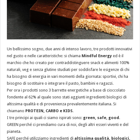
Un bellissimo sogno, due anni di intenso lavoro, tre prodotti innovativi
nel gusto e nelle caratteristiche: si chiama
Mindful Energy
ed è il
marchio che ho creato per contraddistinguere snack e alimenti 100%
naturali, veg e senza glutine studiati per soddisfare le esigenze di chi
ha bisogno di energia in vari momenti della giornata: sportivi, chi ha
bisogno di sostituire o integrare il pasto, bambini e ragazzi.
Per ora i prodotti sono 3 barrette energetiche a base di cioccolato
fondente al 62% al quale sono stati aggiunti ingredienti biologici di
altissima qualità e di provenienza prevalentemente italiana. Si
chiamano
PROTEIN, CARBO e KIDS
.
I tre principi ai quali ci siamo ispirati sono:
green, safe, good
.
GREEN perché ci prendiamo cura di noi, degli altri esseri viventi e del
pianeta.
SAFE perché utilizziamo ingredienti di
altissima qualità, biologici,