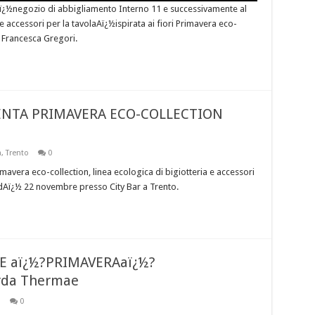
 Aï¿½negozio di abbigliamento Interno 11 e successivamente al
 e accessori per la tavolaAï¿½ispirata ai fiori Primavera eco-
a Francesca Gregori.
ENTA PRIMAVERA ECO-COLLECTION
a
,
Trento
0
avera eco-collection, linea ecologica di bigiotteria e accessori
dAï¿½ 22 novembre presso City Bar a Trento.
 E aï¿½?PRIMAVERAaï¿½?
arda Thermae
o
0