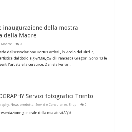
 inaugurazione della mostra
ma della Madre
,
Mostre
0
 dell'Associazione Hortus Artieri , in vicolo dei Birri 7,
artistica dal titolo aï¿½?Maï¿½? di Francesca Gregori. Sono 13 le
i l'artista e la curatrice, Daniela Ferrari.
APHY Servizi fotografici Trento
graphy
,
News prodotto
,
Servizi e Consulenze
,
Shop
0
esentazione generale della mia attivitAï¿½