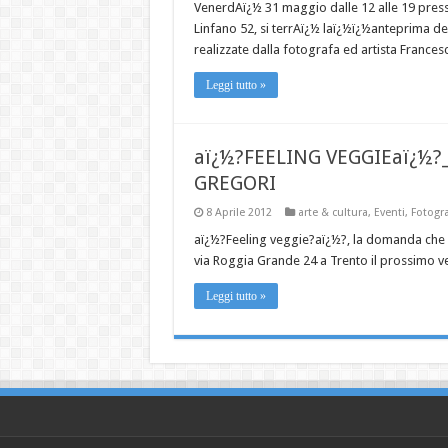
VenerdAï¿½ 31 maggio dalle 12 alle 19 press
Linfano 52, si terrAï¿½ laï¿½ï¿½anteprima d
realizzate dalla fotografa ed artista Frances
Leggi tutto »
aï¿½?FEELING VEGGIEaï¿½
GREGORI
8 Aprile 2012
arte & cultura
,
Eventi
,
Fotogra
aï¿½?Feeling veggie?aï¿½?, la domanda che dA
via Roggia Grande 24 a Trento il prossimo v
Leggi tutto »