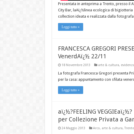
Presentata in anteprima a Trento, presso il
City Bar, laAï¿½linea ecologica di bigiotteria
collection ideata e realizzata dalla fotograf
Leggi tutto »
FRANCESCA GREGORI PRES
VenerdAï¿½ 22/11
18 Novembre 2013
arte & cultura
,
evidenz
La fotografa Francesca Gregori presenta Prim
per la casa: appuntamento con sfilata vener
Leggi tutto »
aï¿½?FEELING VEGGIEaï¿½?
per Collezione Privata a G
24 Maggio 2013
Arco
,
arte & cultura
,
Trent