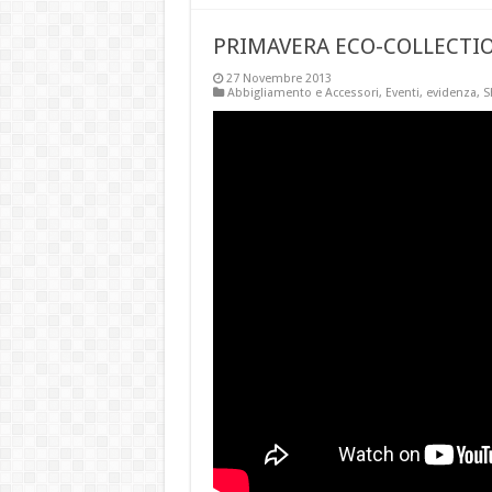
PRIMAVERA ECO-COLLECTION
27 Novembre 2013
Abbigliamento e Accessori
,
Eventi
,
evidenza
,
S