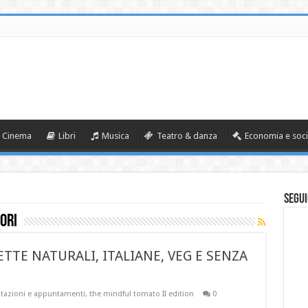
Cinema
Libri
Musica
Teatro & danza
Economia e soci
Segui
ori
TTE NATURALI, ITALIANE, VEG E SENZA
tazioni e appuntamenti
,
the mindful tomato II edition
0