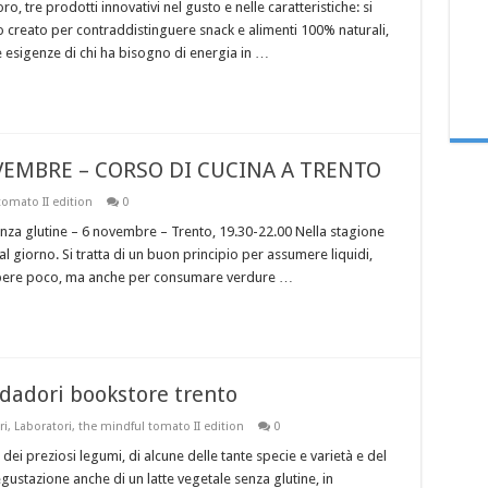
o, tre prodotti innovativi nel gusto e nelle caratteristiche: si
 creato per contraddistinguere snack e alimenti 100% naturali,
e esigenze di chi ha bisogno di energia in …
VEMBRE – CORSO DI CUCINA A TRENTO
tomato II edition
0
za glutine – 6 novembre – Trento, 19.30-22.00 Nella stagione
 giorno. Si tratta di un buon principio per assumere liquidi,
a bere poco, ma anche per consumare verdure …
dadori bookstore trento
ri
,
Laboratori
,
the mindful tomato II edition
0
dei preziosi legumi, di alcune delle tante specie e varietà e del
egustazione anche di un latte vegetale senza glutine, in