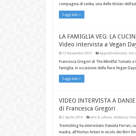
compagnia di Lenka, una delle titolari dell’
Leggi tutto »
LA FAMIGLIA VEG: LA CUCIN
Video intervista a Vegan Da
12 Novembre 2015
Approfondimenti
,
the 
Francesca Gregori di The Mindful Tomato e M
famiglia, in occasione della fiera Vegan Day
Leggi tutto »
VIDEO INTERVISTA A DANIELA
di Francesca Gregori
2 Aprile 2014
arte & cultura
,
evidenza
,
Foto
Trentoblog ha intervistato Daniela Ferrari, c
madra, all'Hortus Artieri in vicolo dei Birri f