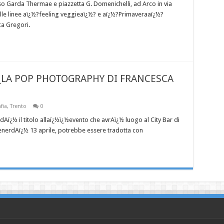
o Garda Thermae e piazzetta G. Domenichelli, ad Arco in via
elle linee aï¿½?feeling veggieaï¿½? e aï¿½?Primaveraaï¿½?
ca Gregori.
?_LA POP PHOTOGRAPHY DI FRANCESCA
fia
,
Trento
0
ï¿½ il titolo allaï¿½ï¿½evento che avrAï¿½ luogo al City Bar di
enerdAï¿½ 13 aprile, potrebbe essere tradotta con