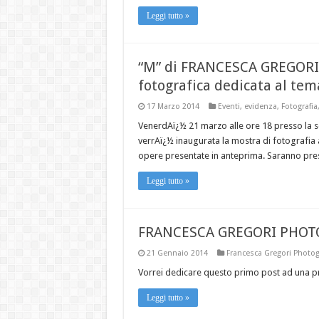
Leggi tutto »
“M” di FRANCESCA GREGORI:
fotografica dedicata al te
17 Marzo 2014
Eventi
,
evidenza
,
Fotografia
VenerdAï¿½ 21 marzo alle ore 18 presso la sede
verrAï¿½ inaugurata la mostra di fotografia 
opere presentate in anteprima. Saranno present
Leggi tutto »
FRANCESCA GREGORI PHOTOGR
21 Gennaio 2014
Francesca Gregori Photo
Vorrei dedicare questo primo post ad una pr
Leggi tutto »