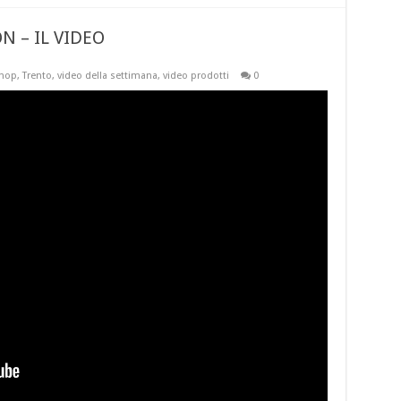
 – IL VIDEO
hop
,
Trento
,
video della settimana
,
video prodotti
0