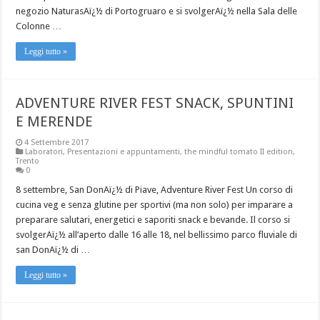
negozio NaturasAï¿½ di Portogruaro e si svolgerAï¿½ nella Sala delle
Colonne …
Leggi tutto »
ADVENTURE RIVER FEST SNACK, SPUNTINI
E MERENDE
4 Settembre 2017
Laboratori
,
Presentazioni e appuntamenti
,
the mindful tomato II edition
,
Trento
0
8 settembre, San DonAï¿½ di Piave, Adventure River Fest Un corso di
cucina veg e senza glutine per sportivi (ma non solo) per imparare a
preparare salutari, energetici e saporiti snack e bevande. Il corso si
svolgerAï¿½ all’aperto dalle 16 alle 18, nel bellissimo parco fluviale di
san DonAï¿½ di …
Leggi tutto »