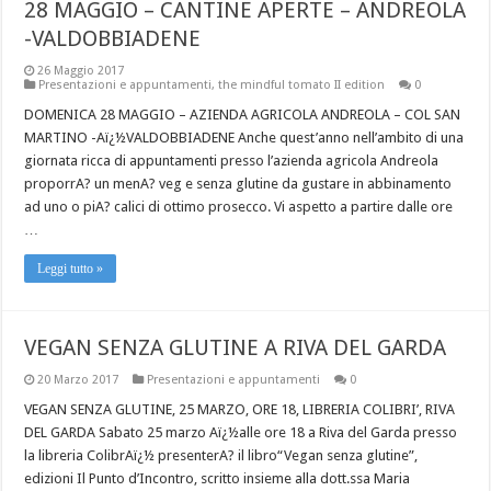
28 MAGGIO – CANTINE APERTE – ANDREOLA
-VALDOBBIADENE
26 Maggio 2017
Presentazioni e appuntamenti
,
the mindful tomato II edition
0
DOMENICA 28 MAGGIO – AZIENDA AGRICOLA ANDREOLA – COL SAN
MARTINO -Aï¿½VALDOBBIADENE Anche quest’anno nell’ambito di una
giornata ricca di appuntamenti presso l’azienda agricola Andreola
proporrA? un menA? veg e senza glutine da gustare in abbinamento
ad uno o piA? calici di ottimo prosecco. Vi aspetto a partire dalle ore
…
Leggi tutto »
VEGAN SENZA GLUTINE A RIVA DEL GARDA
20 Marzo 2017
Presentazioni e appuntamenti
0
VEGAN SENZA GLUTINE, 25 MARZO, ORE 18, LIBRERIA COLIBRI’, RIVA
DEL GARDA Sabato 25 marzo Aï¿½alle ore 18 a Riva del Garda presso
la libreria ColibrAï¿½ presenterA? il libro“Vegan senza glutine”,
edizioni Il Punto d’Incontro, scritto insieme alla dott.ssa Maria