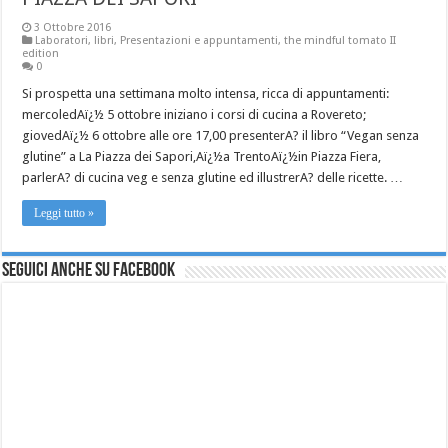
3 Ottobre 2016
Laboratori
,
libri
,
Presentazioni e appuntamenti
,
the mindful tomato II
edition
0
Si prospetta una settimana molto intensa, ricca di appuntamenti:
mercoledAï¿½ 5 ottobre iniziano i corsi di cucina a Rovereto;
giovedAï¿½ 6 ottobre alle ore 17,00 presenterA? il libro “Vegan senza
glutine” a La Piazza dei Sapori,Aï¿½a TrentoAï¿½in Piazza Fiera,
parlerA? di cucina veg e senza glutine ed illustrerA? delle ricette. …
Leggi tutto »
Seguici anche su Facebook