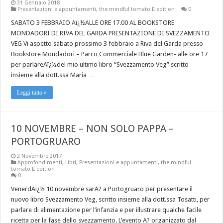
31 Gennaio 2018
Presentazioni e appuntamenti
,
the mindful tomato II edition
0
SABATO 3 FEBBRAIO Aï¿½ALLE ORE 17.00 AL BOOKSTORE
MONDADORI DI RIVA DEL GARDA PRESENTAZIONE DI SVEZZAMENTO
VEG Vi aspetto sabato prossimo 3 febbraio a Riva del Garda presso
Bookstore Mondadori – Parco Commerciale Blue Garden- alle ore 17
per parlareAï¿½del mio ultimo libro “Svezzamento Veg” scritto
insieme alla dott.ssa Maria …
Leggi tutto »
10 NOVEMBRE – NON SOLO PAPPA –
PORTOGRUARO
2 Novembre 2017
Approfondimenti
,
Libri
,
Presentazioni e appuntamenti
,
the mindful
tomato II edition
0
VenerdAï¿½ 10 novembre sarA? a Portogruaro per presentare il
nuovo libro Svezzamento Veg, scritto insieme alla dott.ssa Tosatti, per
parlare di alimentazione per l’infanzia e per illustrare qualche facile
ricetta per la fase dello svezzamento. L’evento A? organizzato dal