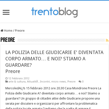
Home
/
Preore
Preore
LA POLIZIA DELLE GIUDICARIE E’ DIVENTATA
CORPO ARMATO… E NOI? STIAMO A
GUARDARE?
Preore
12 Febbraio 2012
arte & cultura
,
AttualitÃ
,
Incontri
,
micro news
,
Preore
0
MercoledAï¿½ 15 febbraio 2012 ore 20.30 Casa Mondrone Preore La
Polizia delle Giudicarie A? diventata corpo armato… e noi? Stiamo a
guardare? Un gruppo di cittadini attivi delle Giudicarie propone una
serata per discutere e organizzarsi per affrontare la problematica
della polizia locale armata.Crediamo che la scelta di armare il …