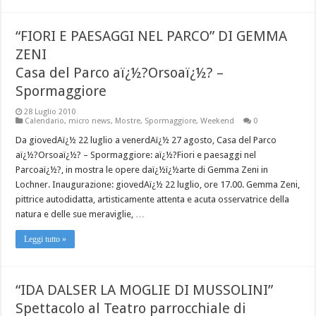
“FIORI E PAESAGGI NEL PARCO” DI GEMMA
ZENI
Casa del Parco aï¿½?Orsoaï¿½? –
Spormaggiore
28 Luglio 2010
Calendario
,
micro news
,
Mostre
,
Spormaggiore
,
Weekend
0
Da giovedAï¿½ 22 luglio a venerdAï¿½ 27 agosto, Casa del Parco
aï¿½?Orsoaï¿½? – Spormaggiore: aï¿½?Fiori e paesaggi nel
Parcoaï¿½?, in mostra le opere daï¿½ï¿½arte di Gemma Zeni in
Lochner. Inaugurazione: giovedAï¿½ 22 luglio, ore 17.00. Gemma Zeni,
pittrice autodidatta, artisticamente attenta e acuta osservatrice della
natura e delle sue meraviglie, …
Leggi tutto »
“IDA DALSER LA MOGLIE DI MUSSOLINI”
Spettacolo al Teatro parrocchiale di