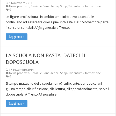
5 Novembre 2014
News prodotto
,
Servizi e Consulenze
,
Shop
,
Tridentum - formazione
0
Le figure professionali in ambito amministrativo e contabile
continuano ad essere tra quelle piA? richieste. Dal 15 novembre parte
il corso di contabilitAï¿½ generale a Trento.
Leggi tutto »
LA SCUOLA NON BASTA, DATECI IL
DOPOSCUOLA
17 Settembre 2014
News prodotto
,
Servizi e Consulenze
,
Shop
,
Tridentum - formazione
0
Il tempo mattutino della scuola non A? sufficiente, per dedicare il
giusto tempo alla riflessione, alla lettura, all'approfondimento, serve il
doposcuola. A Trento A? possibile.
Leggi tutto »