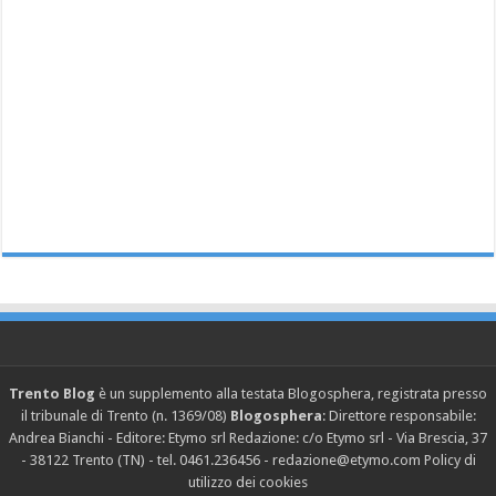
Trento Blog
è un supplemento alla testata Blogosphera, registrata presso
il tribunale di Trento (n. 1369/08)
Blogosphera
: Direttore responsabile:
Andrea Bianchi - Editore: Etymo srl Redazione: c/o Etymo srl - Via Brescia, 37
- 38122 Trento (TN) - tel. 0461.236456 - redazione@etymo.com
Policy di
utilizzo dei cookies