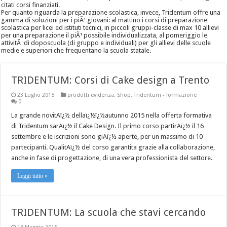
citati corsi finanziati.
Per quanto riguarda la preparazione scolastica, invece, Tridentum offre una
gamma di soluzioni per i piÃ¹ giovani: al mattino i corsi di preparazione
scolastica per licei ed istituti tecnici, in piccoli gruppi-classe di max 10 allievi
per una preparazione il piÃ¹ possibile individualizzata, al pomeriggio le
attivitÃ di doposcuola (di gruppo e individuali) per gli allievi delle scuole
medie e superiori che frequentano la scuola statale.
TRIDENTUM: Corsi di Cake design a Trento
23 Luglio 2015
prodotti evidenza
,
Shop
,
Tridentum - formazione
0
La grande novitAï¿½ dellaï¿½ï¿½autunno 2015 nella offerta formativa
di Tridentum sarAï¿½ il Cake Design. Il primo corso partirAï¿½ il 16
settembre e le iscrizioni sono giAï¿½ aperte, per un massimo di 10
partecipanti. QualitAï¿½ del corso garantita grazie alla collaborazione,
anche in fase di progettazione, di una vera professionista del settore.
Leggi tutto »
TRIDENTUM: La scuola che stavi cercando