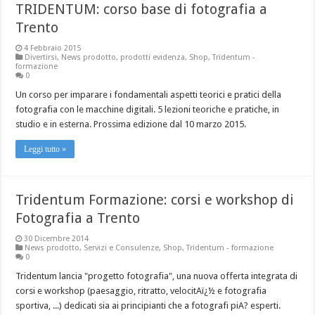
TRIDENTUM: corso base di fotografia a
Trento
4 Febbraio 2015
Divertirsi
,
News prodotto
,
prodotti evidenza
,
Shop
,
Tridentum -
formazione
0
Un corso per imparare i fondamentali aspetti teorici e pratici della
fotografia con le macchine digitali. 5 lezioni teoriche e pratiche, in
studio e in esterna. Prossima edizione dal 10 marzo 2015.
Leggi tutto »
Tridentum Formazione: corsi e workshop di
Fotografia a Trento
30 Dicembre 2014
News prodotto
,
Servizi e Consulenze
,
Shop
,
Tridentum - formazione
0
Tridentum lancia "progetto fotografia", una nuova offerta integrata di
corsi e workshop (paesaggio, ritratto, velocitAï¿½ e fotografia
sportiva, ...) dedicati sia ai principianti che a fotografi piA? esperti.