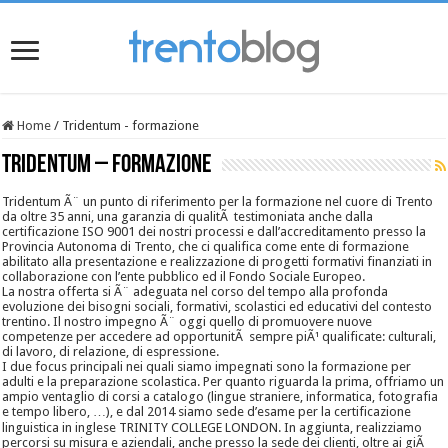
Home
/
Tridentum - formazione
Tridentum – formazione
Tridentum Ã¨ un punto di riferimento per la formazione nel cuore di Trento
da oltre 35 anni, una garanzia di qualitÃ testimoniata anche dalla
certificazione ISO 9001 dei nostri processi e dall’accreditamento presso la
Provincia Autonoma di Trento, che ci qualifica come ente di formazione
abilitato alla presentazione e realizzazione di progetti formativi finanziati in
collaborazione con l’ente pubblico ed il Fondo Sociale Europeo.
La nostra offerta si Ã¨ adeguata nel corso del tempo alla profonda
evoluzione dei bisogni sociali, formativi, scolastici ed educativi del contesto
trentino. Il nostro impegno Ã¨ oggi quello di promuovere nuove
competenze per accedere ad opportunitÃ sempre piÃ¹ qualificate: culturali,
di lavoro, di relazione, di espressione.
I due focus principali nei quali siamo impegnati sono la formazione per
adulti e la preparazione scolastica. Per quanto riguarda la prima, offriamo un
ampio ventaglio di corsi a catalogo (lingue straniere, informatica, fotografia
e tempo libero, …), e dal 2014 siamo sede d’esame per la certificazione
linguistica in inglese TRINITY COLLEGE LONDON. In aggiunta, realizziamo
percorsi su misura e aziendali, anche presso la sede dei clienti, oltre ai giÃ