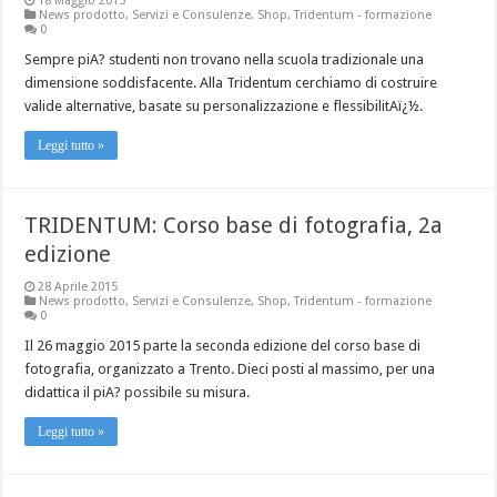
18 Maggio 2015
News prodotto
,
Servizi e Consulenze
,
Shop
,
Tridentum - formazione
0
Sempre piA? studenti non trovano nella scuola tradizionale una
dimensione soddisfacente. Alla Tridentum cerchiamo di costruire
valide alternative, basate su personalizzazione e flessibilitAï¿½.
Leggi tutto »
TRIDENTUM: Corso base di fotografia, 2a
edizione
28 Aprile 2015
News prodotto
,
Servizi e Consulenze
,
Shop
,
Tridentum - formazione
0
Il 26 maggio 2015 parte la seconda edizione del corso base di
fotografia, organizzato a Trento. Dieci posti al massimo, per una
didattica il piA? possibile su misura.
Leggi tutto »