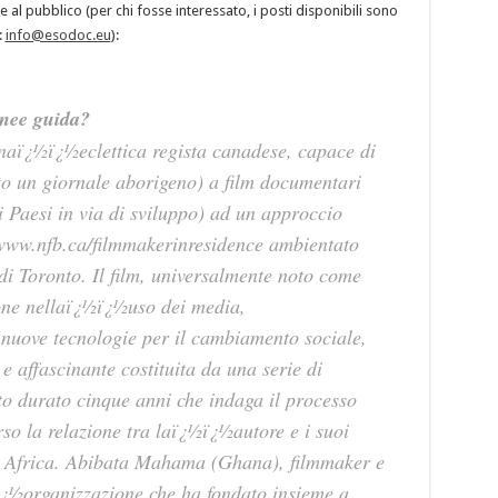
 al pubblico (per chi fosse interessato, i posti disponibili sono
:
info@esodoc.eu
):
inee guida?
aï¿½ï¿½eclettica regista canadese, capace di
to un giornale aborigeno) a film documentari
ei Paesi in via di sviluppo) ad un approccio
 www.nfb.ca/filmmakerinresidence ambientato
i Toronto. Il film, universalmente noto come
one nellaï¿½ï¿½uso dei media,
nuove tecnologie per il cambiamento sociale,
affascinante costituita da una serie di
to durato cinque anni che indaga il processo
rso la relazione tra laï¿½ï¿½autore e i suoi
 in Africa. Abibata Mahama (Ghana), filmmaker e
ï¿½organizzazione che ha fondato insieme a