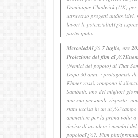
Dominique Chadwick (UK) per p
attraverso progetti audiovisivi,
lavori le potenzialitAï¿½ espres
partecipato.
MercoledAï¿½ 7 luglio, ore 20
Proiezione del film aï¿½?Enem
(Nemici del popolo) di That Sa
Dopo 30 anni, i protagonisti de
Khmer rossi, rompono il silenzio
Sambath, uno dei migliori giorna
una sua personale risposta: no
stata uccisa in un aï¿½?campo 
ammettere per la prima volta a
deciso di uccidere i membri del
popoloaï¿½?. Film pluripremia