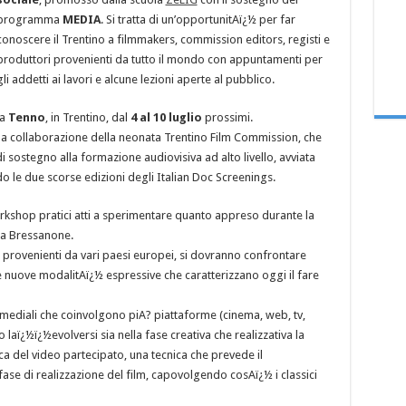
programma
MEDIA
. Si tratta di un’opportunitAï¿½ per far
conoscere il Trentino a filmmakers, commission editors, registi e
produttori provenienti da tutto il mondo con appuntamenti per
gli addetti ai lavori e alcune lezioni aperte al pubblico.
 a
Tenno
, in Trentino, dal
4 al 10 luglio
prossimi.
alla collaborazione della neonata Trentino Film Commission, che
 sostegno alla formazione audiovisiva ad alto livello, avviata
o le due scorse edizioni degli Italian Doc Screenings.
rkshop pratici atti a sperimentare quanto appreso durante la
 a Bressanone.
 provenienti da vari paesi europei, si dovranno confrontare
le nuove modalitAï¿½ espressive che caratterizzano oggi il fare
mediali che coinvolgono piA? piattaforme (cinema, web, tv,
no laï¿½ï¿½evolversi sia nella fase creativa che realizzativa la
ica del video partecipato, una tecnica che prevede il
fase di realizzazione del film, capovolgendo cosAï¿½ i classici