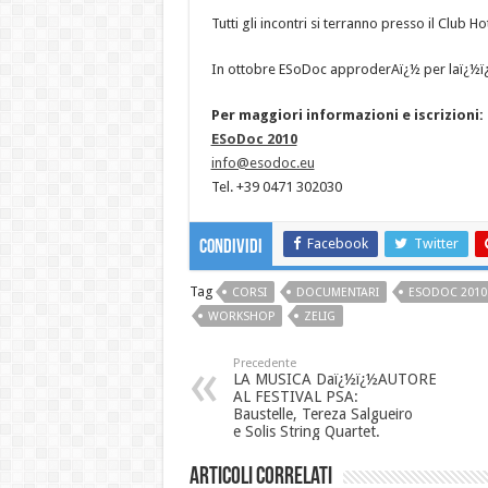
Tutti gli incontri si terranno presso il Club H
In ottobre ESoDoc approderAï¿½ per laï¿½ï¿½u
Per maggiori informazioni e iscrizioni:
ESoDoc 2010
info@esodoc.eu
Tel. +39 0471 302030
Facebook
Twitter
Condividi
Tag
CORSI
DOCUMENTARI
ESODOC 2010
WORKSHOP
ZELIG
Precedente
LA MUSICA Daï¿½ï¿½AUTORE
AL FESTIVAL PSA:
Baustelle, Tereza Salgueiro
e Solis String Quartet.
Articoli correlati