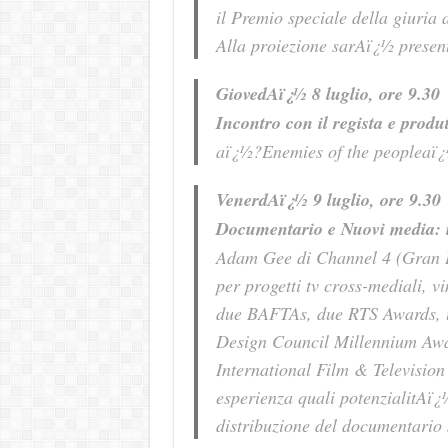
il Premio speciale della giuria
Alla proiezione sarAï¿½ present
GiovedAï¿½ 8 luglio, ore 9.30
Incontro con il regista e prod
aï¿½?Enemies of the peopleaï¿
VenerdAï¿½ 9 luglio, ore 9.30
Documentario e Nuovi media: i
Adam Gee di Channel 4 (Gran Br
per progetti tv cross-mediali, vi
due BAFTAs, due RTS Awards, 
Design Council Millennium Aw
International Film & Television
esperienza quali potenzialitAï¿
distribuzione del documentario 