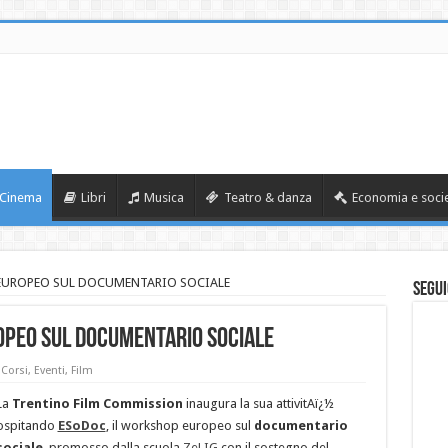
Cinema
Libri
Musica
Teatro & danza
Economia e soci
EUROPEO SUL DOCUMENTARIO SOCIALE
Segui
PEO SUL DOCUMENTARIO SOCIALE
,
Corsi
,
Eventi
,
Film
La
Trentino Film Commission
inaugura la sua attivitAï¿½
ospitando
ESoDoc
, il workshop europeo sul
documentario
sociale
, promosso dalla scuola
ZeLIG
con il sostegno del