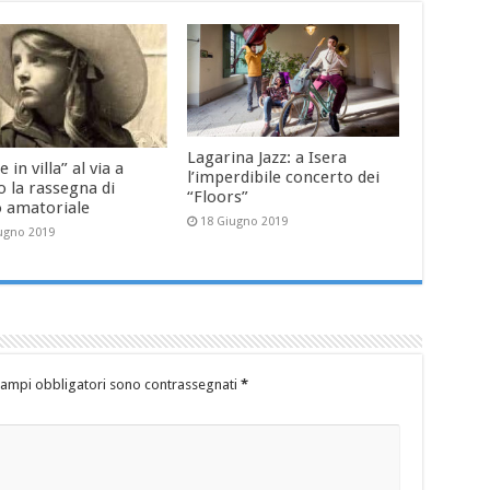
Lagarina Jazz: a Isera
e in villa” al via a
l’imperdibile concerto dei
 la rassegna di
“Floors”
o amatoriale
18 Giugno 2019
ugno 2019
campi obbligatori sono contrassegnati
*