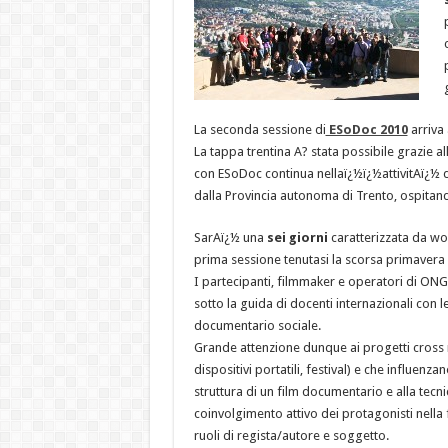
La seconda sessione di
ESoDoc 2010
arriva
La tappa trentina A? stata possibile grazie 
con ESoDoc continua nellaï¿½ï¿½attivitAï¿½ di
dalla Provincia autonoma di Trento, ospitand
SarAï¿½ una
sei giorni
caratterizzata da wo
prima sessione tenutasi la scorsa primavera
I partecipanti, filmmaker e operatori di ONG
sotto la guida di docenti internazionali con 
documentario sociale.
Grande attenzione dunque ai progetti cross 
dispositivi portatili, festival) e che influenza
struttura di un film documentario e alla tecn
coinvolgimento attivo dei protagonisti nella 
ruoli di regista/autore e soggetto.