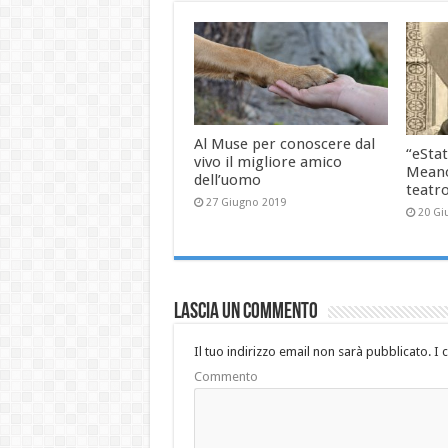
Al Muse per conoscere dal
“eStat
vivo il migliore amico
Meano
dell’uomo
teatr
27 Giugno 2019
20 Gi
Lascia un commento
Il tuo indirizzo email non sarà pubblicato.
I 
Commento