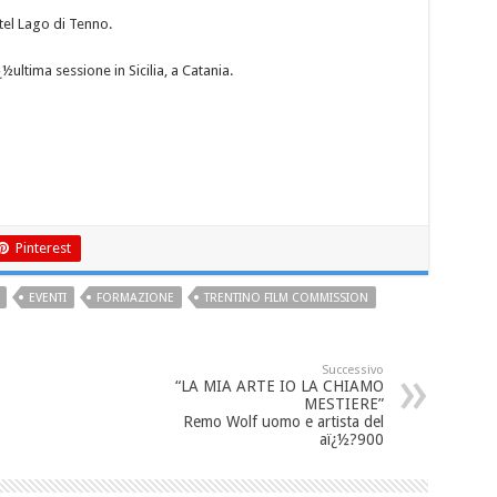
otel Lago di Tenno.
ltima sessione in Sicilia, a Catania.
Pinterest
EVENTI
FORMAZIONE
TRENTINO FILM COMMISSION
Successivo
“LA MIA ARTE IO LA CHIAMO
MESTIERE”
Remo Wolf uomo e artista del
aï¿½?900