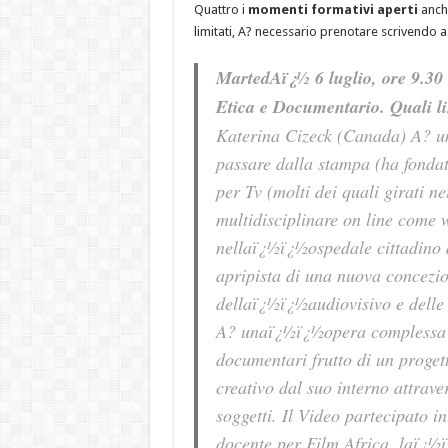
Quattro i
momenti formativi aperti
anche
limitati, A? necessario prenotare scrivendo a
MartedAï¿½ 6 luglio, ore 9.30
Etica e Documentario. Quali l
Katerina Cizeck (Canada) A? un
passare dalla stampa (ha fonda
per Tv (molti dei quali girati n
multidisciplinare on line come
nellaï¿½ï¿½ospedale cittadino d
apripista di una nuova concezi
dellaï¿½ï¿½audiovisivo e delle 
A? unaï¿½ï¿½opera complessa e 
documentari frutto di un proget
creativo dal suo interno attrave
soggetti. Il Video partecipato
docente per Film Africa, laï¿½