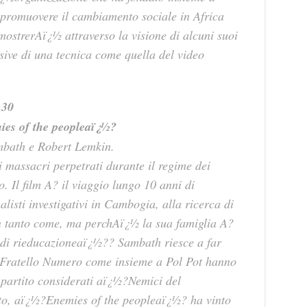
romuovere il cambiamento sociale in Africa
 mostrerAï¿½ attraverso la visione di alcuni suoi
sive di una tecnica come quella del video
.30
ies of the peopleaï¿½?
mbath e Robert Lemkin.
i massacri perpetrati durante il regime dei
. Il film A? il viaggio lungo 10 anni di
listi investigativi in Cambogia, alla ricerca di
n tanto come, ma perchAï¿½ la sua famiglia A?
di rieducazioneaï¿½?? Sambath riesce a far
 Fratello Numero come insieme a Pol Pot hanno
 partito considerati aï¿½?Nemici del
to, aï¿½?Enemies of the peopleaï¿½? ha vinto