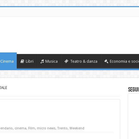
Cinema
Libri
Musica
Teatro & danza
Economia e soci
TALE
Segui
lendario
,
cinema
,
Film
,
micro news
,
Trento
,
Weekend