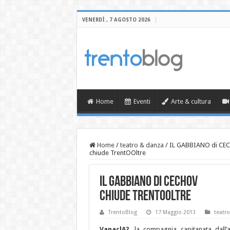
VENERDÌ , 7 AGOSTO 2026
Home
Eventi
Arte & cultura
Home
/
teatro & danza
/
IL GABBIANO di CE
chiude TrentOOltre
IL GABBIANO di CECHOV
chiude TrentOOltre
TrentoBlog
17 Maggio 2013
teatr
VanaclA?
, la compagnia capitanata dall’