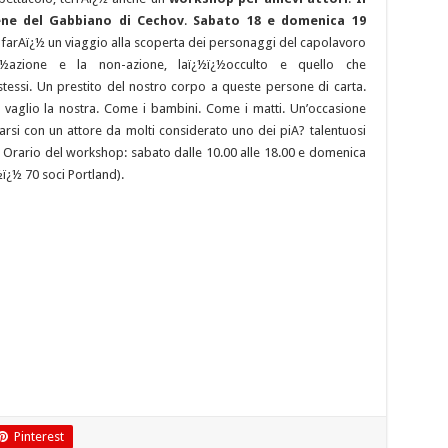
ene del Gabbiano di Cechov
.
Sabato 18 e domenica 19
 farAï¿½ un viaggio alla scoperta dei personaggi del capolavoro
¿½azione e la non-azione, laï¿½ï¿½occulto e quello che
tessi. Un prestito del nostro corpo a queste persone di carta.
l vaglio la nostra. Come i bambini. Come i matti. Un’occasione
tarsi con un attore da molti considerato uno dei piA? talentuosi
le. Orario del workshop: sabato dalle 10.00 alle 18.00 e domenica
½ï¿½ 70 soci Portland).
Pinterest