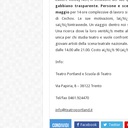
gabbiano trasparente. Persone e sc
maggio
per 14 ore complessive di lavoro si
di Cechov. Le sue motivazioni, laï¿½ï
saï¿½ï¿½intravvede. Un viaggio dentro noi s
Una ricerca dove la loro veritAï¿½ mette a
unica per chi studia teatro e vuole confron
giovani artisti della scena teatrale naziona
dalle 14.00 alle 21.00. Costo aï¿½ï¿½ 90 (aï¿
Info:
Teatro Portland e Scuola di Teatro
Via Papiria, 8 – 38122 Trento
Tel/fax 0461.924470
info@teatroportland.it
Facebook
Twitter
Condividi