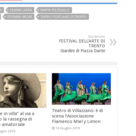
V
LILIANA LAERA
MARTA PIZZIGALLO
STEFANIA MEDRI
TEATRO PORTLAND DI TRENTO
Successivo
FESTIVAL DELL’ARTE DI
TRENTO
Giardini di Piazza Dante
Teatro di Villazzano: è di
e in villa” al via a
scena l’Associazione
 la rassegna di
Flamenco Miel y Limon
o amatoriale
14 Giugno 2019
ugno 2019