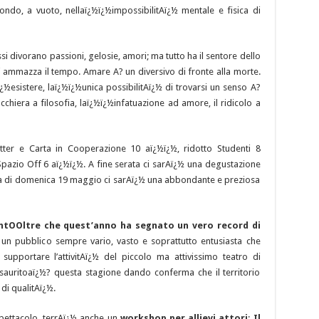
ondo, a vuoto, nellaï¿½ï¿½impossibilitAï¿½ mentale e fisica di
ssi divorano passioni, gelosie, amori; ma tutto ha il sentore dello
 Si ammazza il tempo. Amare A? un diversivo di fronte alla morte.
ï¿½esistere, laï¿½ï¿½unica possibilitAï¿½ di trovarsi un senso A?
acchiera a filosofia, laï¿½ï¿½infatuazione ad amore, il ridicolo a
letter e Carta in Cooperazione 10 aï¿½ï¿½, ridotto Studenti 8
Spazio Off 6 aï¿½ï¿½. A fine serata ci sarAï¿½ una degustazione
ttina di domenica 19 maggio ci sarAï¿½ una abbondante e preziosa
ntOOltre che quest’anno ha segnato un vero record di
 un pubblico sempre vario, vasto e soprattutto entusiasta che
upportare l’attivitAï¿½ del piccolo ma attivissimo teatro di
o esauritoaï¿½? questa stagione dando conferma che il territorio
 di qualitAï¿½.
spettacolo, terrAï¿½ anche un
workshop per allievi attori
:
Il