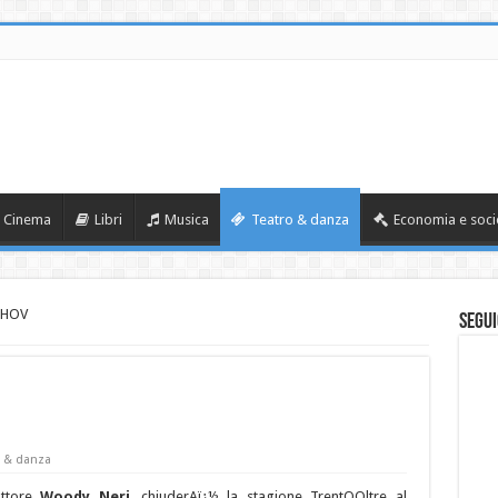
Cinema
Libri
Musica
Teatro & danza
Economia e soci
CHOV
Segui
o & danza
attore
Woody Neri
, chiuderAï¿½ la stagione TrentOOltre al