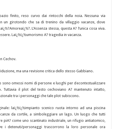
io finito, reso curvo dai rintocchi della noia. Nessuna via
e in un girotondo che sa di trenino da villaggio vacanze, dove
ï¿½?Amoreaï¿½?. L’Assenza stessa, questa A? l’unica cosa viva.
essere. Laï¿½ï¿½umorismo A? tragedia in vacanza.
on Cechov.
iduzione, ma una revisione critica dello stesso Gabbiano.
 e sono omessi nomi di persone e luoghi per decontestualizzare
. Tuttavia il plot del testo cechoviano A? mantenuto intatto,
ionale tra i personaggi che tale plot subiscono.
iginale: laï¿½ï¿½impianto scenico ruota intorno ad una piscina
acanze da cortile, a simboleggiare un lago. Un luogo che tutti
 piA? come uno scantinato industriale, un rifugio antiatomico,
e i detenuti/personaggi trascorrono la loro personale ora