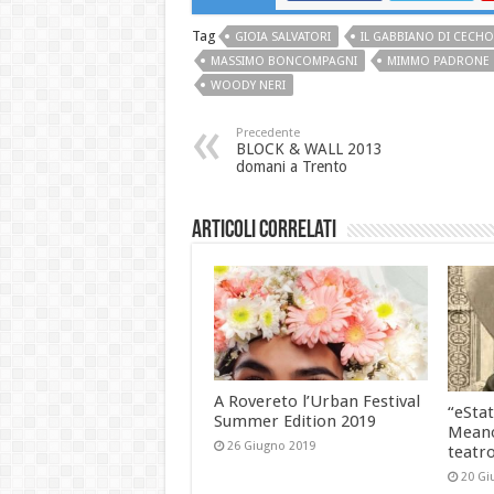
Tag
GIOIA SALVATORI
IL GABBIANO DI CECHO
MASSIMO BONCOMPAGNI
MIMMO PADRONE
WOODY NERI
Precedente
BLOCK & WALL 2013
domani a Trento
Articoli correlati
A Rovereto l’Urban Festival
“eStat
Summer Edition 2019
Meano
26 Giugno 2019
teatr
20 Gi