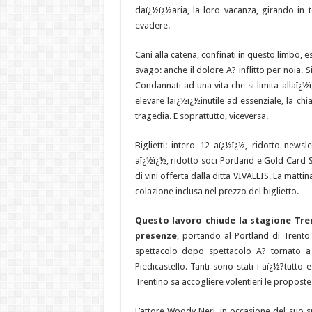
daï¿½ï¿½aria, la loro vacanza, girando in t
evadere.
Cani alla catena, confinati in questo limbo, e
svago: anche il dolore A? inflitto per noia.
Condannati ad una vita che si limita allaï¿½
elevare laï¿½ï¿½inutile ad essenziale, la chi
tragedia. E soprattutto, viceversa.
Biglietti: intero 12 aï¿½ï¿½, ridotto news
aï¿½ï¿½, ridotto soci Portland e Gold Card 
di vini offerta dalla ditta VIVALLIS. La ma
colazione inclusa nel prezzo del biglietto.
Questo lavoro chiude la stagione Tre
presenze
, portando al Portland di Trento
spettacolo dopo spettacolo A? tornato a s
Piedicastello. Tanti sono stati i aï¿½?tutt
Trentino sa accogliere volentieri le proposte
L’attore Woody Neri, in occasione del suo 