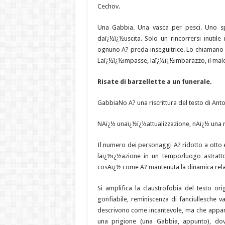
Cechov.
Una Gabbia. Una vasca per pesci. Uno spaz
daï¿½ï¿½uscita. Solo un rincorrersi inutil
ognuno A? preda inseguitrice. Lo chiamano a
Laï¿½ï¿½impasse, laï¿½ï¿½imbarazzo, il mal
Risate di barzellette a un funerale.
GabbiaNo A? una riscrittura del testo di Ant
NAï¿½ unaï¿½ï¿½attualizzazione, nAï¿½ una r
Il numero dei personaggi A? ridotto a otto
laï¿½ï¿½azione in un tempo/luogo astratto
cosAï¿½ come A? mantenuta la dinamica relaz
Si amplifica la claustrofobia del testo or
gonfiabile, reminiscenza di fanciullesche v
descrivono come incantevole, ma che appare
una prigione (una Gabbia, appunto), dov