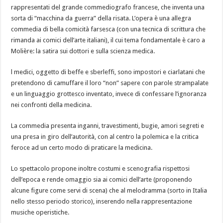
rappresentati del grande commediografo francese, che inventa una
sorta di “macchina da guerra” della risata. L’opera è una allegra
commedia di bella comicità farsesca (con una tecnica di scrittura che
rimanda ai comici dell’arte italiani), il cui tema fondamentale è caro a
Molière: la satira sui dottori e sulla scienza medica.
l medici, oggetto di beffe e sberleffi, sono impostori e ciarlatani che
pretendono di camuffare il loro “non” sapere con parole strampalate
e un linguaggio grottesco inventato, invece di confessare l’ignoranza
nei confronti della medicina.
La commedia presenta inganni, travestimenti, bugie, amori segreti e
una presa in giro dell’autorità, con al centro la polemica e la critica
feroce ad un certo modo di praticare la medicina.
Lo spettacolo propone inoltre costumi e scenografia rispettosi
dell’epoca e rende omaggio sia ai comici dell’arte (proponendo
alcune figure come servi di scena) che al melodramma (sorto in Italia
nello stesso periodo storico), inserendo nella rappresentazione
musiche operistiche.