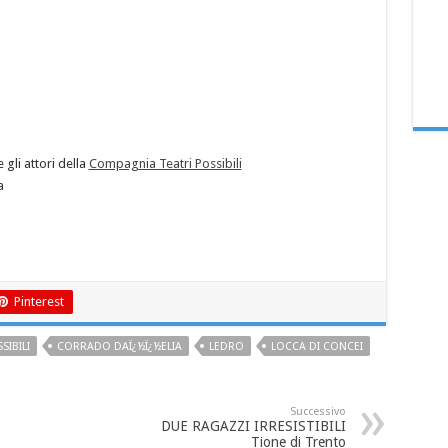
gli attori della
Compagnia Teatri Possibili
a
Pinterest
SIBILI
CORRADO DAÏ¿½Ï¿½ELIA
LEDRO
LOCCA DI CONCEI
Successivo
DUE RAGAZZI IRRESISTIBILI
Tione di Trento