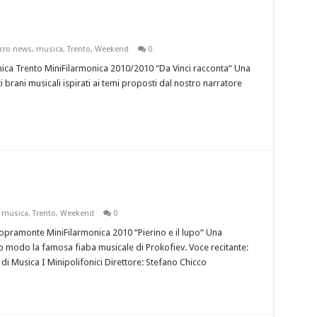
cro news
,
musica
,
Trento
,
Weekend
0
ica Trento MiniFilarmonica 2010/2010 “Da Vinci racconta“ Una
 brani musicali ispirati ai temi proposti dal nostro narratore
,
musica
,
Trento
,
Weekend
0
pramonte MiniFilarmonica 2010 “Pierino e il lupo“ Una
 modo la famosa fiaba musicale di Prokofiev. Voce recitante:
 di Musica I Minipolifonici Direttore: Stefano Chicco