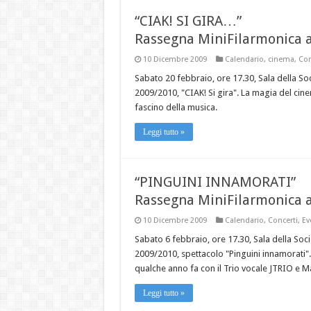
“CIAK! SI GIRA…”
Rassegna MiniFilarmonica a
10 Dicembre 2009
Calendario
,
cinema
,
Con
Sabato 20 febbraio, ore 17.30, Sala della So
2009/2010, "CIAK! Si gira". La magia del cin
fascino della musica.
Leggi tutto »
“PINGUINI INNAMORATI”
Rassegna MiniFilarmonica a
10 Dicembre 2009
Calendario
,
Concerti
,
Ev
Sabato 6 febbraio, ore 17.30, Sala della Soc
2009/2010, spettacolo "Pinguini innamorati".
qualche anno fa con il Trio vocale JTRIO e M
Leggi tutto »