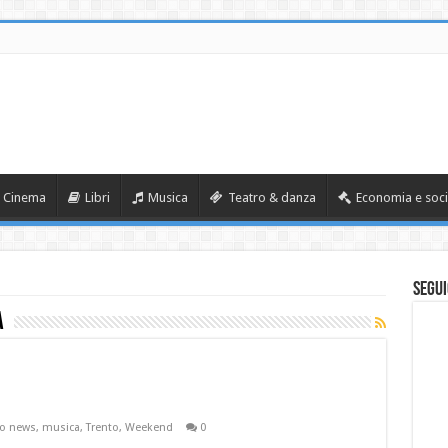
Cinema
Libri
Musica
Teatro & danza
Economia e soci
Segui
a
o news
,
musica
,
Trento
,
Weekend
0