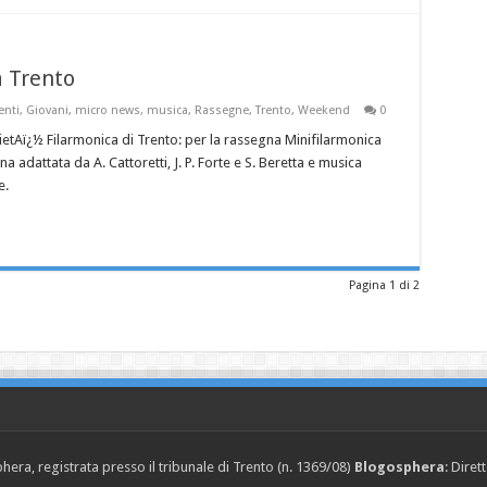
 Trento
enti
,
Giovani
,
micro news
,
musica
,
Rassegne
,
Trento
,
Weekend
0
ietAï¿½ Filarmonica di Trento: per la rassegna Minifilarmonica
a adattata da A. Cattoretti, J. P. Forte e S. Beretta e musica
e.
Pagina 1 di 2
era, registrata presso il tribunale di Trento (n. 1369/08)
Blogosphera
: Diret