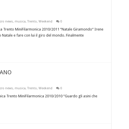
cro news
,
musica
,
Trento
,
Weekend
0
ca Trento MiniFilarmonica 2010/2011 “Natale Giramondo“ Irene
o Natale e fare con lui il giro del mondo. Finalmente
LANO
cro news
,
musica
,
Trento
,
Weekend
0
ica Trento MiniFilarmonica 2010/2010 “Guardo gli asini che