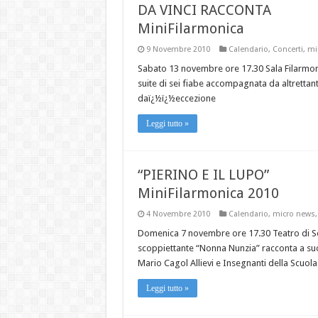
DA VINCI RACCONTA
MiniFilarmonica
9 Novembre 2010
Calendario
,
Concerti
,
mi
Sabato 13 novembre ore 17.30 Sala Filarmon
suite di sei fiabe accompagnata da altrettanti
daï¿½ï¿½eccezione
Leggi tutto »
“PIERINO E IL LUPO”
MiniFilarmonica 2010
4 Novembre 2010
Calendario
,
micro news
Domenica 7 novembre ore 17.30 Teatro di So
scoppiettante “Nonna Nunzia” racconta a suo
Mario Cagol Allievi e Insegnanti della Scuola
Leggi tutto »