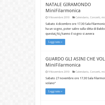
NATALE GIRAMONDO
MiniFilarmonica
9 Novembre 2010
Calendario
,
Concerti
,
mi
Sabato 4 dicembre ore 17.30 Sala Filarmoni
ha un sogno, poter salire sulla slitta di Babb
questaï¿½ï¿½anno il sogno si avvera
Leggi tutto »
GUARDO GLI ASINI CHE VO
MiniFilarmonica
9 Novembre 2010
Calendario
,
Concerti
,
mi
Sabato 27 novembre ore 17.30 Sala Filarmon
volano“
Leggi tutto »