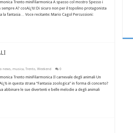
rmonica Trento miniFilarmonica A spasso col mostro Spesso i
 sempre A? cosAï¿½! Di sicuro non per il topolino protagonista
era la fantasia… Voce recitante: Mario Cagol Percussioni:
LI
o news
,
musica
,
Trento
,
Weekend
0
monica Trento miniFilarmonica Il carnevale degli animali Un
rAï¿½ in questa strana “Fantasia zoologica” in forma di concerto?
a abbinare le sue divertenti e belle melodie a degli animali