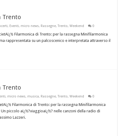
 Trento
certi
,
Eventi
,
micro news
,
Rassegne
,
Trento
,
Weekend
0
cietAï¿½ Filarmonica di Trento: per la rassegna Minifilarmonica
ema rappresentata su un palcoscenico e interpretata attraverso il
 Trento
enti
,
micro news
,
musica
,
Rassegne
,
Trento
,
Weekend
0
ietAï¿½ Filarmonica di Trento: per la rassegna Minifilarmonica
 Un piccolo aï¿½?viaggioaï¿½? nelle canzoni della radio di
assimo Lazzeri.