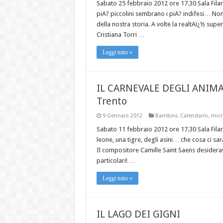
Sabato 25 febbraio 2012 ore 17.30 Sala Fila
piA? piccolini sembrano i piA? indifesi… Non
della nostra storia. A volte la realtAï¿½ sup
Cristiana Torri …
Leggi tutto »
IL CARNEVALE DEGLI ANIMA
Trento
9 Gennaio 2012
Bambini
,
Calendario
,
micr
Sabato 11 febbraio 2012 ore 17.30 Sala Filar
leone, una tigre, degli asini… che cosa ci sa
Il compositore Camille Saint Saens desiderav
particolari! …
Leggi tutto »
IL LAGO DEI GIGNI