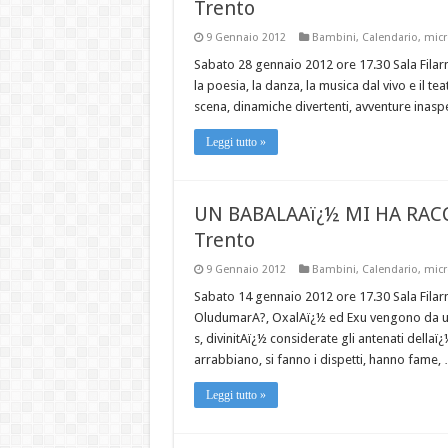
Trento
9 Gennaio 2012
Bambini
,
Calendario
,
micr
Sabato 28 gennaio 2012 ore 17.30 Sala Filarm
la poesia, la danza, la musica dal vivo e il t
scena, dinamiche divertenti, avventure inasp
Leggi tutto »
UN BABALAAï¿½ MI HA RAC
Trento
9 Gennaio 2012
Bambini
,
Calendario
,
micr
Sabato 14 gennaio 2012 ore 17.30 Sala Fila
OludumarA?, OxalAï¿½ ed Exu vengono da un
s, divinitAï¿½ considerate gli antenati dellaï
arrabbiano, si fanno i dispetti, hanno fame,
Leggi tutto »