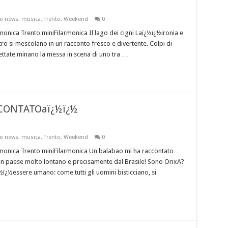
o news
,
musica
,
Trento
,
Weekend
0
onica Trento miniFilarmonica Il lago dei cigni Laï¿½ï¿½ironia e
eatro si mescolano in un racconto fresco e divertente. Colpi di
ettate minano la messa in scena di uno tra …
CONTATOaï¿½ï¿½
o news
,
musica
,
Trento
,
Weekend
0
rmonica Trento miniFilarmonica Un balabao mi ha raccontato…
 paese molto lontano e precisamente dal Brasile! Sono OrixA?
¿½ï¿½essere umano: come tutti gli uomini bisticciano, si
 …