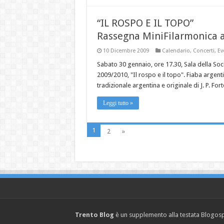
“IL ROSPO E IL TOPO”
Rassegna MiniFilarmonica a
10 Dicembre 2009
Calendario
,
Concerti
,
Ev
Sabato 30 gennaio, ore 17.30, Sala della Soc
2009/2010, "Il rospo e il topo". Fiaba argentin
tradizionale argentina e originale di J. P. Fort
Leggi tutto »
1
2
»
Trento Blog
è un supplemento alla testata Blogosph