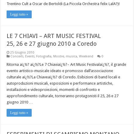
Trentino Cult a Oscar de Bertoldi (La Piccola Orchestra felix LalA?)!
Leggi tutto »
LE 7 CHIAVI – ART MUSIC FESTIVAL
25, 26 e 27 giugno 2010 a Coredo
25 Giugno 2010
Concerti
,
Eventi
,
Fotografia
,
Mostre
,
musica
,
Weekend
0
Ritorna aï¿½? aï¿½?Le 7 Chiaviaï¿½?– Art Music Festivalaï¿½?, il grande
evento artistico-musicale ideato e promosso dall’associazione
culturale aï¿½?La Chiaveaï¿½? di Coredo. Esibizioni di band locali e
autoproduzioni musicali, esposizioni e performance artistiche,
installazioni e videoproiezioni, momenti di confronto e
approfondimento culturale, torneranno protagonisti il 25, 26 e 27
giugno 2010 …
Leggi tutto »