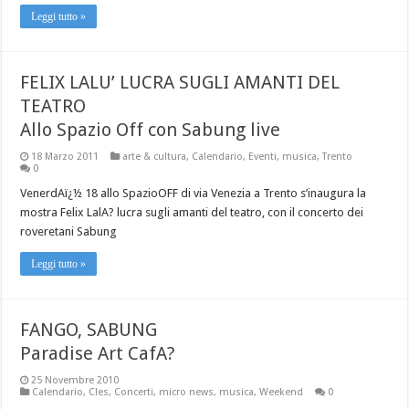
Leggi tutto »
FELIX LALU’ LUCRA SUGLI AMANTI DEL
TEATRO
Allo Spazio Off con Sabung live
18 Marzo 2011
arte & cultura
,
Calendario
,
Eventi
,
musica
,
Trento
0
VenerdAï¿½ 18 allo SpazioOFF di via Venezia a Trento s’inaugura la
mostra Felix LalA? lucra sugli amanti del teatro, con il concerto dei
roveretani Sabung
Leggi tutto »
FANGO, SABUNG
Paradise Art CafA?
25 Novembre 2010
Calendario
,
Cles
,
Concerti
,
micro news
,
musica
,
Weekend
0