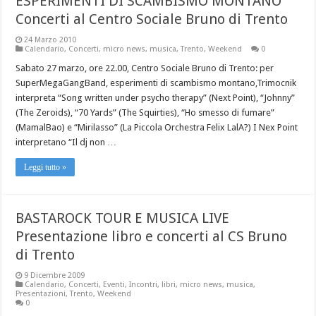
ESPERIMENTI DI SCAMBISMO MONTANO
Concerti al Centro Sociale Bruno di Trento
24 Marzo 2010
Calendario
,
Concerti
,
micro news
,
musica
,
Trento
,
Weekend
0
Sabato 27 marzo, ore 22.00, Centro Sociale Bruno di Trento: per
SuperMegaGangBand, esperimenti di scambismo montano,Trimocnik
interpreta “Song written under psycho therapy” (Next Point), “Johnny”
(The Zeroids), “70 Yards” (The Squirties), “Ho smesso di fumare”
(MamalBao) e “Mirilasso” (La Piccola Orchestra Felix LalA?) I Nex Point
interpretano “Il dj non …
Leggi tutto »
BASTAROCK TOUR E MUSICA LIVE
Presentazione libro e concerti al CS Bruno
di Trento
9 Dicembre 2009
Calendario
,
Concerti
,
Eventi
,
Incontri
,
libri
,
micro news
,
musica
,
Presentazioni
,
Trento
,
Weekend
0