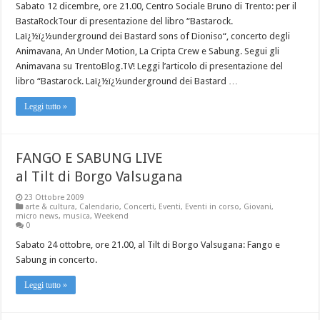
Sabato 12 dicembre, ore 21.00, Centro Sociale Bruno di Trento: per il
BastaRockTour di presentazione del libro “Bastarock.
Laï¿½ï¿½underground dei Bastard sons of Dioniso“, concerto degli
Animavana, An Under Motion, La Cripta Crew e Sabung. Segui gli
Animavana su TrentoBlog.TV! Leggi l’articolo di presentazione del
libro “Bastarock. Laï¿½ï¿½underground dei Bastard …
Leggi tutto »
FANGO E SABUNG LIVE
al Tilt di Borgo Valsugana
23 Ottobre 2009
arte & cultura
,
Calendario
,
Concerti
,
Eventi
,
Eventi in corso
,
Giovani
,
micro news
,
musica
,
Weekend
0
Sabato 24 ottobre, ore 21.00, al Tilt di Borgo Valsugana: Fango e
Sabung in concerto.
Leggi tutto »