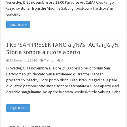
VenerdAï¿½ 26 novembre ore 22.00 Paradise Art CafA? Cles Fango
(psycho-stoner from the Moon) e Sabung (post-punk hardcore) in
concerto
Leggi tutto »
I KEPSAH PRESENTANO aï¿½?STACKaï¿½ï¿½
Storie sonore a cuore aperto
11 Novembre 2010
Trento
0
GiovedAï¿½ 11 novembre alle ore 21.00 presso l’Auditorium San
Bartolomeo (studentato San Bartolameo di Trento) i Kepsah
presentano “Stack“, il loro primo disco. Dieci brani rilegati nella pelle
di quattro persone; otto storie sonore raccontate a cuore aperto e ad
orecchio sanguinante. Ad aprire la serata l’esplosivo trio Sabung. Seba
…
Leggi tutto »