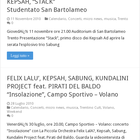
KEPSAH, “STACK”
Studentato San Bartolameo
11 Novembre 2010
Calendario
,
Concerti
,
micro news
,
musica
,
Trento
0
GiovedAï¿½ 11 novembre ore 21.00 Auditorium di San Bartolameo
Trento Presentazione “Stack”, primo disco dei Kepsah Ad aprire la
serata l’esplosivo trio Sabung
Leggi tutto »
FELIX LALU’, KEPSAH, SABUNG, KUNDALINI
PROJECT feat. PIRATI DEL BALDO
“Insolazione”, Campo Sportivo – Volano
28 Luglio 2010
Calendario
,
Concerti
,
micro news
,
musica
,
Trentino Cult
,
Volano
,
Weekend
0
VenerdAï¿½ 30 luglio, ore 20.00, Campo Sportivo – Volano: concerto
“Insolazione” con La Piccola Orchestra Felix LalA?, Kepsah, Sabung,
Kundalini Project feat. Pirati del Baldo. Guarda la videointervista di