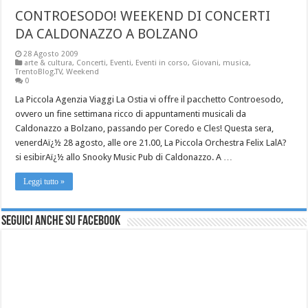
CONTROESODO! WEEKEND DI CONCERTI
DA CALDONAZZO A BOLZANO
28 Agosto 2009
arte & cultura
,
Concerti
,
Eventi
,
Eventi in corso
,
Giovani
,
musica
,
TrentoBlog.TV
,
Weekend
0
La Piccola Agenzia Viaggi La Ostia vi offre il pacchetto Controesodo,
ovvero un fine settimana ricco di appuntamenti musicali da
Caldonazzo a Bolzano, passando per Coredo e Cles! Questa sera,
venerdAï¿½ 28 agosto, alle ore 21.00, La Piccola Orchestra Felix LalA?
si esibirAï¿½ allo Snooky Music Pub di Caldonazzo. A …
Leggi tutto »
Seguici anche su Facebook