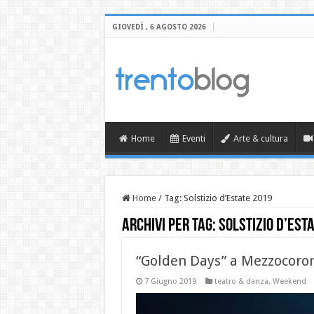
GIOVEDÌ , 6 AGOSTO 2026
Home
Eventi
Arte & cultura
Home
/
Tag:
Solstizio d’Estate 2019
Archivi per tag:
Solstizio d’Est
“Golden Days” a Mezzocoron
7 Giugno 2019
teatro & danza
,
Weekend