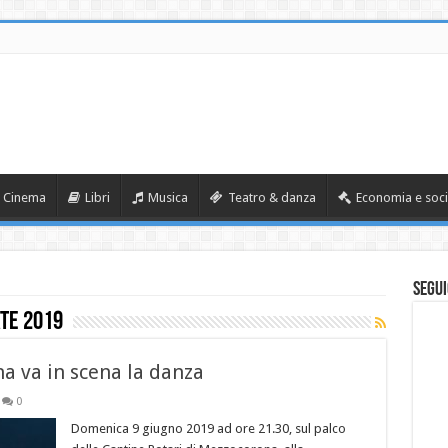
Cinema
Libri
Musica
Teatro & danza
Economia e soci
Segui
ate 2019
a va in scena la danza
0
Domenica 9 giugno 2019 ad ore 21.30, sul palco