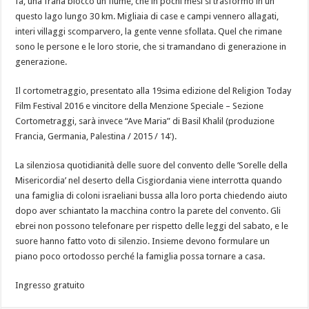
fa, una frana bloccò un fiume, che in pochi mesi si trasformò in un
questo lago lungo 30 km. Migliaia di case e campi vennero allagati,
interi villaggi scomparvero, la gente venne sfollata. Quel che rimane
sono le persone e le loro storie, che si tramandano di generazione in
generazione.
Il cortometraggio, presentato alla 19sima edizione del Religion Today
Film Festival 2016 e vincitore della Menzione Speciale – Sezione
Cortometraggi, sarà invece “Ave Maria” di Basil Khalil (produzione
Francia, Germania, Palestina / 2015 / 14′).
La silenziosa quotidianità delle suore del convento delle ‘Sorelle della
Misericordia’ nel deserto della Cisgiordania viene interrotta quando
una famiglia di coloni israeliani bussa alla loro porta chiedendo aiuto
dopo aver schiantato la macchina contro la parete del convento. Gli
ebrei non possono telefonare per rispetto delle leggi del sabato, e le
suore hanno fatto voto di silenzio. Insieme devono formulare un
piano poco ortodosso perché la famiglia possa tornare a casa.
Ingresso gratuito