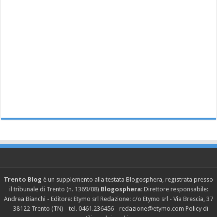
Trento Blog
è un supplemento alla testata Blogosphera, registrata presso
il tribunale di Trento (n. 1369/08)
Blogosphera
: Direttore responsabile:
Andrea Bianchi - Editore: Etymo srl Redazione: c/o Etymo srl - Via Brescia, 37
- 38122 Trento (TN) - tel. 0461.236456 - redazione@etymo.com
Policy di