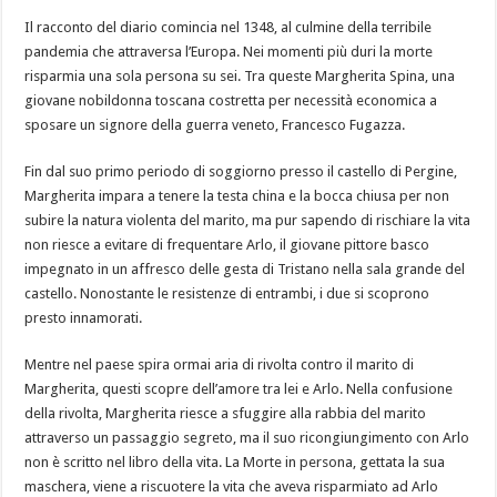
Il racconto del diario comincia nel 1348, al culmine della terribile
pandemia che attraversa l’Europa. Nei momenti più duri la morte
risparmia una sola persona su sei. Tra queste Margherita Spina, una
giovane nobildonna toscana costretta per necessità economica a
sposare un signore della guerra veneto, Francesco Fugazza.
Fin dal suo primo periodo di soggiorno presso il castello di Pergine,
Margherita impara a tenere la testa china e la bocca chiusa per non
subire la natura violenta del marito, ma pur sapendo di rischiare la vita
non riesce a evitare di frequentare Arlo, il giovane pittore basco
impegnato in un affresco delle gesta di Tristano nella sala grande del
castello. Nonostante le resistenze di entrambi, i due si scoprono
presto innamorati.
Mentre nel paese spira ormai aria di rivolta contro il marito di
Margherita, questi scopre dell’amore tra lei e Arlo. Nella confusione
della rivolta, Margherita riesce a sfuggire alla rabbia del marito
attraverso un passaggio segreto, ma il suo ricongiungimento con Arlo
non è scritto nel libro della vita. La Morte in persona, gettata la sua
maschera, viene a riscuotere la vita che aveva risparmiato ad Arlo