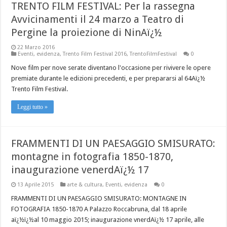
TRENTO FILM FESTIVAL: Per la rassegna
Avvicinamenti il 24 marzo a Teatro di
Pergine la proiezione di NinAï¿½
22 Marzo 2016
Eventi
,
evidenza
,
Trento Film Festival 2016
,
TrentoFilmFestival
0
Nove film per nove serate diventano l'occasione per rivivere le opere
premiate durante le edizioni precedenti, e per prepararsi al 64Aï¿½
Trento Film Festival.
Leggi tutto »
FRAMMENTI DI UN PAESAGGIO SMISURATO:
montagne in fotografia 1850-1870,
inaugurazione venerdAï¿½ 17
13 Aprile 2015
arte & cultura
,
Eventi
,
evidenza
0
FRAMMENTI DI UN PAESAGGIO SMISURATO: MONTAGNE IN
FOTOGRAFIA 1850-1870 A Palazzo Roccabruna, dal 18 aprile
aï¿½ï¿½al 10 maggio 2015; inaugurazione vnerdAï¿½ 17 aprile, alle