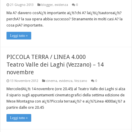
21 Giugno 2013
blogger
,
evidenza
0
Ma A? davvero cosAï¿½ importante aï¿½?chi A? laï¿½ï¿½autoreaï¿½?
perchA? la sua opera abbia successo? Stranamente in molti casi A? la
cosa piA? importante.
Leggi tutto »
PICCOLA TERRA / LINEA 4.000
Teatro Valle dei Laghi (Vezzano) – 14
novembre
13 Novembre 2012
cinema
,
evidenza
,
Vezzano
0
MercoledAï¿½ 14 novembre (ore 20.45) al Teatro Valle dei Laghi si alza
il sipario sugli appuntamenti cinematografici della settima edizione de
Mese Montagna con aï¿½?Piccola terraaï¿½? e aï¿½?Linea 4000aï¿½? a
partire dalle ore 20.45
Leggi tutto »