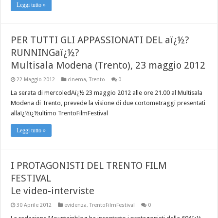
Leggi tutto »
PER TUTTI GLI APPASSIONATI DEL aï¿½?
RUNNINGaï¿½?
Multisala Modena (Trento), 23 maggio 2012
22 Maggio 2012
cinema
,
Trento
0
La serata di mercoledAï¿½ 23 maggio 2012 alle ore 21.00 al Multisala
Modena di Trento, prevede la visione di due cortometraggi presentati
allaï¿½ï¿½ultimo TrentoFilmFestival
Leggi tutto »
I PROTAGONISTI DEL TRENTO FILM
FESTIVAL
Le video-interviste
30 Aprile 2012
evidenza
,
TrentoFilmFestival
0