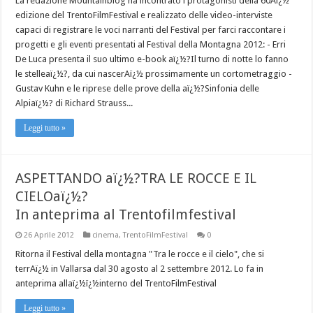
La redazione Mountainblog ha incontrato i protagonisti della 60Aï¿½
edizione del TrentoFilmFestival e realizzato delle video-interviste
capaci di registrare le voci narranti del Festival per farci raccontare i
progetti e gli eventi presentati al Festival della Montagna 2012: - Erri
De Luca presenta il suo ultimo e-book aï¿½?Il turno di notte lo fanno
le stelleaï¿½?, da cui nascerAï¿½ prossimamente un cortometraggio -
Gustav Kuhn e le riprese delle prove della aï¿½?Sinfonia delle
Alpiaï¿½? di Richard Strauss...
Leggi tutto »
ASPETTANDO aï¿½?TRA LE ROCCE E IL
CIELOaï¿½?
In anteprima al Trentofilmfestival
26 Aprile 2012
cinema
,
TrentoFilmFestival
0
Ritorna il Festival della montagna "Tra le rocce e il cielo", che si
terrAï¿½ in Vallarsa dal 30 agosto al 2 settembre 2012. Lo fa in
anteprima allaï¿½ï¿½interno del TrentoFilmFestival
Leggi tutto »