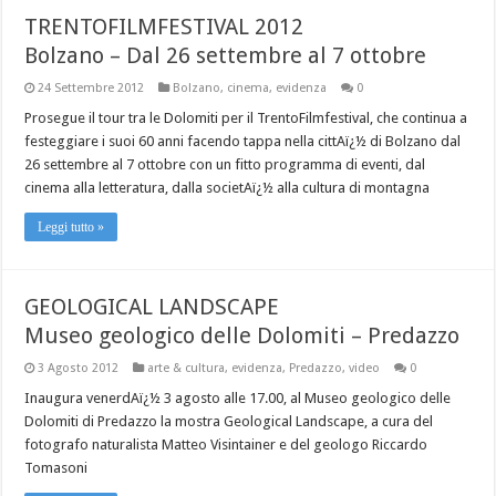
TRENTOFILMFESTIVAL 2012
Bolzano – Dal 26 settembre al 7 ottobre
24 Settembre 2012
Bolzano
,
cinema
,
evidenza
0
Prosegue il tour tra le Dolomiti per il TrentoFilmfestival, che continua a
festeggiare i suoi 60 anni facendo tappa nella cittAï¿½ di Bolzano dal
26 settembre al 7 ottobre con un fitto programma di eventi, dal
cinema alla letteratura, dalla societAï¿½ alla cultura di montagna
Leggi tutto »
GEOLOGICAL LANDSCAPE
Museo geologico delle Dolomiti – Predazzo
3 Agosto 2012
arte & cultura
,
evidenza
,
Predazzo
,
video
0
Inaugura venerdAï¿½ 3 agosto alle 17.00, al Museo geologico delle
Dolomiti di Predazzo la mostra Geological Landscape, a cura del
fotografo naturalista Matteo Visintainer e del geologo Riccardo
Tomasoni