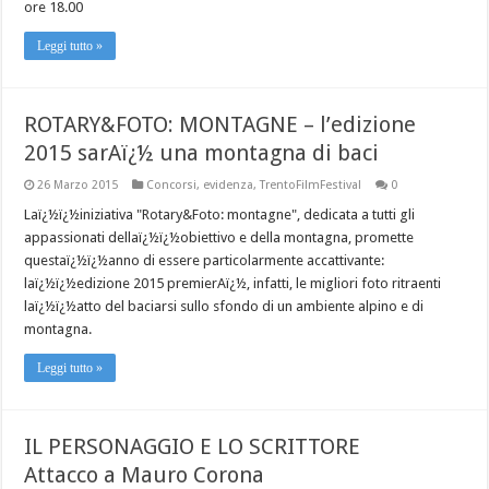
ore 18.00
Leggi tutto »
ROTARY&FOTO: MONTAGNE – l’edizione
2015 sarAï¿½ una montagna di baci
26 Marzo 2015
Concorsi
,
evidenza
,
TrentoFilmFestival
0
Laï¿½ï¿½iniziativa "Rotary&Foto: montagne", dedicata a tutti gli
appassionati dellaï¿½ï¿½obiettivo e della montagna, promette
questaï¿½ï¿½anno di essere particolarmente accattivante:
laï¿½ï¿½edizione 2015 premierAï¿½, infatti, le migliori foto ritraenti
laï¿½ï¿½atto del baciarsi sullo sfondo di un ambiente alpino e di
montagna.
Leggi tutto »
IL PERSONAGGIO E LO SCRITTORE
Attacco a Mauro Corona