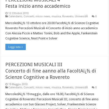
Festa inizio anno accademico
12 Ottobre 2010
Calendario
,
Concerti
,
micro news
,
musica
,
Rovereto
,
UniversitÃ
0
MercoledAï¿½ 13 ottobre ore 20.00 FacoltAï¿½ di Scienze Cognitive
Rovereto Percezioni Musicali 4 Concerto di inizio anno accademico
Con Alessia Piccin e Matteo Tonini, Bob and the Apple, Fankenstein
Cognitive Science, Next Point e Solver
Leggi tutto »
PERCEZIONI MUSICALI III
Concerto di fine aanno alla FacoltAï¿½ di
Scienze Cognitive a Rovereto
19 Maggio 2010
Calendario
,
Concerti
,
micro news
,
musica
,
Rovereto
,
UniversitÃ
0
MercoledAï¿½ 19 maggio, dalle ore 18.00, FacoltAï¿½ di Scienze
Cognitive di Rovereto: Percezioni Musicali III, concerto di fine anno
accademico con Sun Glasses Project, Solver, Frankenstein Scienze