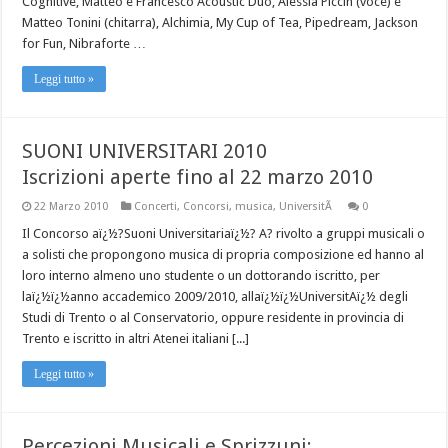
Cognitive, Matteo e Francesco Acoustic Duo, Alessia Piccin (voce) e
Matteo Tonini (chitarra), Alchimia, My Cup of Tea, Pipedream, Jackson
for Fun, Nibraforte …
Leggi tutto »
SUONI UNIVERSITARI 2010
Iscrizioni aperte fino al 22 marzo 2010
22 Marzo 2010
Concerti
,
Concorsi
,
musica
,
UniversitÃ
0
Il Concorso aï¿½?Suoni Universitariaï¿½? A? rivolto a gruppi musicali o
a solisti che propongono musica di propria composizione ed hanno al
loro interno almeno uno studente o un dottorando iscritto, per
laï¿½ï¿½anno accademico 2009/2010, allaï¿½ï¿½UniversitAï¿½ degli
Studi di Trento o al Conservatorio, oppure residente in provincia di
Trento e iscritto in altri Atenei italiani [...]
Leggi tutto »
Percezioni Musicali e Sprizzuni: