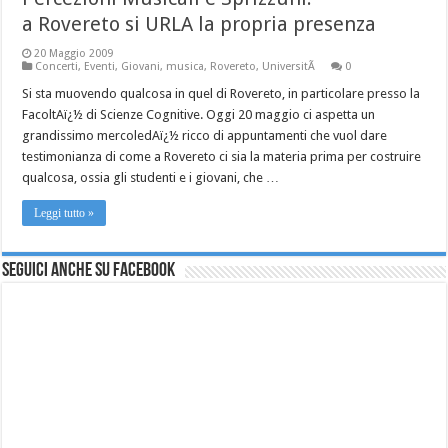
a Rovereto si URLA la propria presenza
20 Maggio 2009
Concerti
,
Eventi
,
Giovani
,
musica
,
Rovereto
,
UniversitÃ
0
Si sta muovendo qualcosa in quel di Rovereto, in particolare presso la
FacoltAï¿½ di Scienze Cognitive. Oggi 20 maggio ci aspetta un
grandissimo mercoledAï¿½ ricco di appuntamenti che vuol dare
testimonianza di come a Rovereto ci sia la materia prima per costruire
qualcosa, ossia gli studenti e i giovani, che …
Leggi tutto »
Seguici anche su Facebook