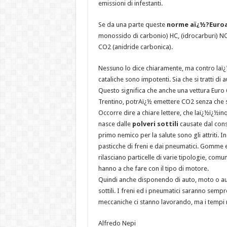
emissioni di infestanti.
Se da una parte queste
norme aï¿½?Euro
monossido di carbonio) HC, (idrocarburi) NOx
CO2 (anidride carbonica).
Nessuno lo dice chiaramente, ma contro laï¿½ï¿
cataliche sono impotenti. Sia che si tratti di
Questo significa che anche una vettura Euro 6
Trentino, potrAï¿½ emettere CO2 senza che 
Occorre dire a chiare lettere, che laï¿½ï¿½i
nasce dalle
polveri sottili
causate dal cons
primo nemico per la salute sono gli attriti. 
pasticche di freni e dai pneumatici. Gomme 
rilasciano particelle di varie tipologie, co
hanno a che fare con il tipo di motore.
Quindi anche disponendo di auto, moto o au
sottili. I freni ed i pneumatici saranno semp
meccaniche ci stanno lavorando, ma i tempi 
Alfredo Nepi