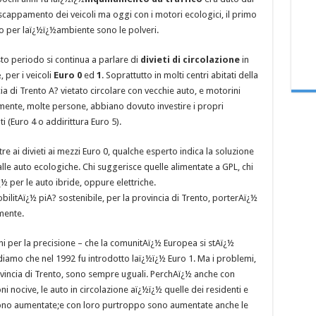
 scappamento dei veicoli ma oggi con i motori ecologici, il primo
o per laï¿½ï¿½ambiente sono le polveri.
to periodo si continua a parlare di
divieti di circolazione
in
, per i veicoli
Euro 0
ed
1
. Soprattutto in molti centri abitati della
ia di Trento A? vietato circolare con vecchie auto, e motorini
ente, molte persone, abbiano dovuto investire i propri
(Euro 4 o addirittura Euro 5).
ltre ai divieti ai mezzi Euro 0, qualche esperto indica la soluzione
alle auto ecologiche. Chi suggerisce quelle alimentate a GPL, chi
 per le auto ibride, oppure elettriche.
itAï¿½ piA? sostenibile, per la provincia di Trento, porterAï¿½
mente.
i per la precisione – che la comunitAï¿½ Europea si stAï¿½
iamo che nel 1992 fu introdotto laï¿½ï¿½ Euro 1. Ma i problemi,
ovincia di Trento, sono sempre uguali. PerchAï¿½ anche con
ni nocive, le auto in circolazione aï¿½ï¿½ quelle dei residenti e
e sono aumentate;e con loro purtroppo sono aumentate anche le