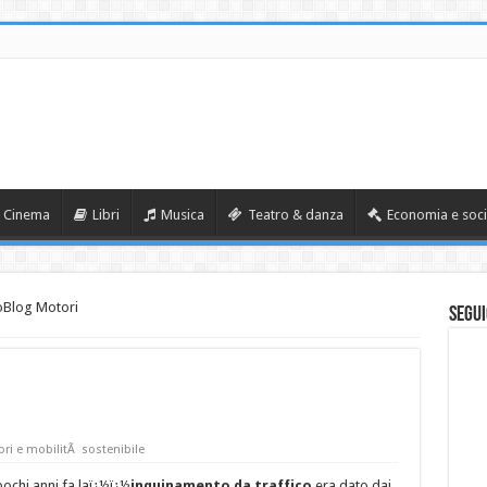
Cinema
Libri
Musica
Teatro & danza
Economia e soci
oBlog Motori
Segui
ri e mobilitÃ sostenibile
pochi anni fa laï¿½ï¿½
inquinamento da traffico
era dato dai