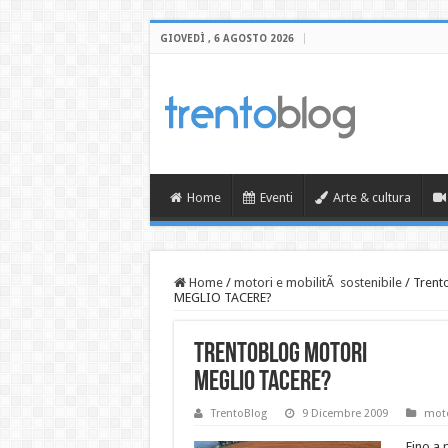
GIOVEDÌ , 6 AGOSTO 2026
Home
Eventi
Arte & cultura
Home
/
motori e mobilitÃ sostenibile
/
Trent
MEGLIO TACERE?
TrentoBlog Motori
MEGLIO TACERE?
TrentoBlog
9 Dicembre 2009
moto
Fino a 