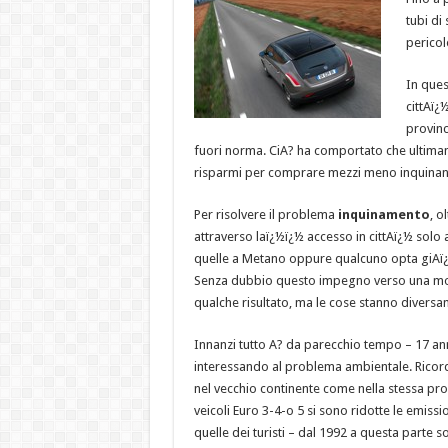
tubi di
pericol
In ques
cittAï¿½
provinc
fuori norma. CiA? ha comportato che ultimam
risparmi per comprare mezzi meno inquinanti 
Per risolvere il problema
inquinamento
, o
attraverso laï¿½ï¿½ accesso in cittAï¿½ solo 
quelle a Metano oppure qualcuno opta giAï¿½
Senza dubbio questo impegno verso una mobil
qualche risultato, ma le cose stanno diversa
Innanzi tutto A? da parecchio tempo – 17 ann
interessando al problema ambientale. Ricord
nel vecchio continente come nella stessa pr
veicoli Euro 3-4-o 5 si sono ridotte le emissio
quelle dei turisti – dal 1992 a questa part