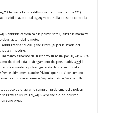
aï¿½?
hanno ridotto le diffusioni di inquinanti come CO (
 ( ossidi di azoto) dallaï¿½ï¿½altra, nulla possono contro la
½ anidride carbonica e le polveri sottili, i filtri e le marmitte
 autobus, automobili o moto.
 (obbligatoria nel 2015) che girerAï¿½ per le strade del
si possa impedire.
nquinamento generato dal trasporto stradale, per laï¿½ï¿½ 80%
umo dei freni e dallo sfregamento dei pneumatici. Oggi il
In particolar modo le polveri generate dal consumo delle
e freni e ultimamente anche frizioni, quando si consumano,
munemente conosciute come aï¿½?particolatoaï¿½? che nulla
tobus ecologici, avremo sempre il problema delle polveri
re soggetti ad usura. Eaï¿½ï¿½ vero che alcune industrie
non sono brevi.