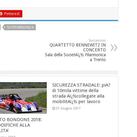
Pinterest
SOSTENIBILITAÏ¿½
Successivo
QUARTETTO BENNEWITZ IN
CONCERTO
Sala della SocietAï¿½ Filarmonica
a Trento
SICUREZZA STRADALE: piA?
di 10mila vittime della
strada Aï¿½collegate alla
mobilitAï¿½ per lavoro
21 Giugno 2017
TO BONDONE 2018:
DIFICHE ALLA
LITA’