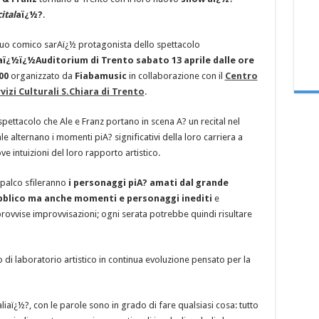
ital
aï¿½?
.
duo comico sarAï¿½ protagonista dello spettacolo
aï¿½ï¿½Auditorium di Trento sabato 13 aprile dalle ore
00
organizzato da
Fiabamusic
in collaborazione con il
Centro
vizi Culturali S.Chiara di Trento
.
spettacolo che Ale e Franz portano in scena A? un recital nel
le alternano i momenti piA? significativi della loro carriera a
ve intuizioni del loro rapporto artistico.
 palco sfileranno
i personaggi piA? amati dal grande
bblico ma anche momenti e personaggi inediti
e
rovvise improvvisazioni; ogni serata potrebbe quindi risultare
 di laboratorio artistico in continua evoluzione pensato per la
aliaï¿½?, con le parole sono in grado di fare qualsiasi cosa: tutto