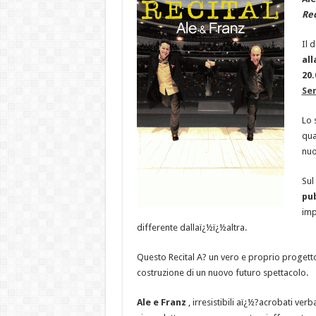
Rec
Il 
all
20.
Ser
Lo 
qua
nuo
Sul
pu
imp
differente dallaï¿½ï¿½altra.
Questo Recital A? un vero e proprio progetto
costruzione di un nuovo futuro spettacolo.
Ale e Franz
, irresistibili aï¿½?acrobati verb