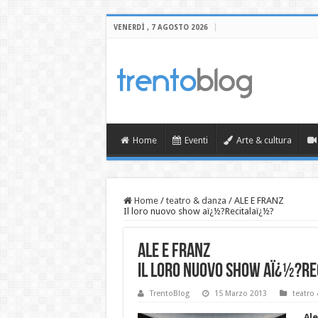
VENERDÌ , 7 AGOSTO 2026
Home
Eventi
Arte & cultura
Home
/
teatro & danza
/
ALE E FRANZ
Il loro nuovo show aï¿½?Recitalaï¿½?
ALE E FRANZ
Il loro nuovo show aï¿½?Re
TrentoBlog
15 Marzo 2013
teatro
Ale