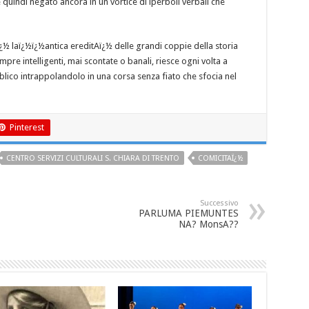
quindi negato ancora in un vortice di iperboli verbali che
ï¿½ laï¿½ï¿½antica ereditAï¿½ delle grandi coppie della storia
pre intelligenti, mai scontate o banali, riesce ogni volta a
bblico intrappolandolo in una corsa senza fiato che sfocia nel
Pinterest
CENTRO SERVIZI CULTURALI S. CHIARA DI TRENTO
COMICITAÏ¿½
Successivo
PARLUMA PIEMUNTES
NA? MonsA??