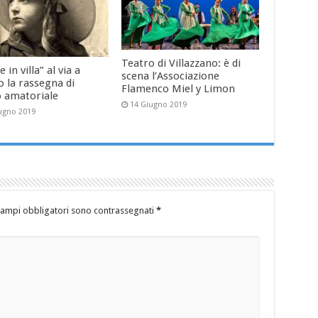
Teatro di Villazzano: è di
e in villa” al via a
scena l’Associazione
 la rassegna di
Flamenco Miel y Limon
o amatoriale
14 Giugno 2019
ugno 2019
campi obbligatori sono contrassegnati
*