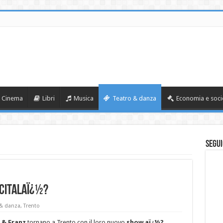
Cinema
Libri
Musica
Teatro & danza
Economia e soci
Segui
citalaï¿½?
 & danza
,
Trento
 & Franz
tornano a Trento con il loro nuovo
show aï¿½?