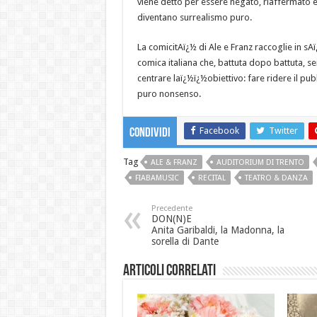
viene detto per essere negato, riaffermato e 
diventano surrealismo puro.
La comicitAï¿½ di Ale e Franz raccoglie in sA
comica italiana che, battuta dopo battuta, sem
centrare laï¿½ï¿½obiettivo: fare ridere il pu
puro nonsenso.
Facebook
Twitter
Condividi
Tag
ALE & FRANZ
AUDITORIUM DI TRENTO
FIABAMUSIC
RECITAL
TEATRO & DANZA
Precedente
DON(N)E
Anita Garibaldi, la Madonna, la
sorella di Dante
Articoli correlati