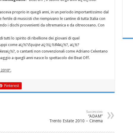
asceva proprio in quegli anni, in un periodo importantissimo dal
 fertile di musicisti che riempivano le cantine di tutta Italia con
tando i dischi provenienti da oltremanica e da oltreoceano. Con
tutti lo spirito di ribellione dei giovani di quel
gruppi come aï¿½?
Equipe aï¿½ï¿½84
aï¿½?, aï¿½?
kes
aï¿½?, o cantanti non convenzionali come Adriano Celentano
maggio a quegli anni nasce lo spettacolo dei Beat Off.
 2010”.
Pinterest
Successivo
“ADAM”
Trento Estate 2010 – Cinema