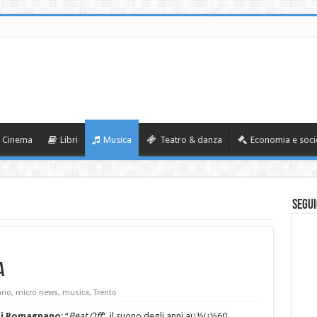
Cinema
Libri
Musica
Teatro & danza
Economia e soci
Segui
a
rio
,
micro news
,
musica
,
Trento
 di Romagnano
: “
Beat Off
“, il suono degli anni aï¿½ï¿½60.