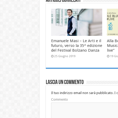
Articoli correlati
Emanuele Masi – Le Arti e il
Alla B
futuro, verso la 35^ edizione
Musica
del Festival Bolzano Danza
live”
25 Giugno 2019
19 Gi
Lascia un commento
Il tuo indirizzo email non sarà pubblicato.
I 
Commento