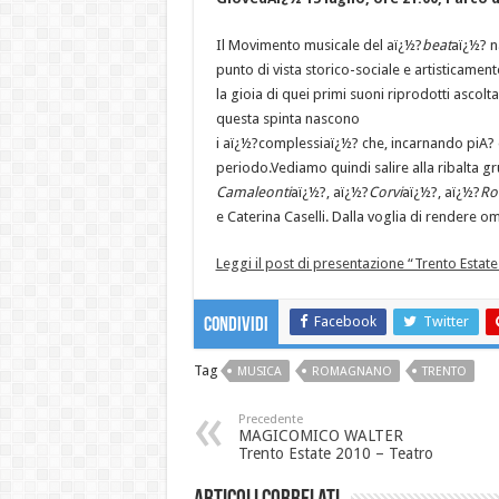
Il Movimento musicale del aï¿½?
beat
aï¿½? n
punto di vista storico-sociale e artisticamente
la gioia di quei primi suoni riprodotti ascol
questa spinta nascono
i aï¿½?complessiaï¿½? che, incarnando piA? di 
periodo.Vediamo quindi salire alla ribalta 
Camaleonti
aï¿½?, aï¿½?
Corvi
aï¿½?, aï¿½?
Ro
e Caterina Caselli. Dalla voglia di rendere o
Leggi il post di presentazione “Trento Estate
Facebook
Twitter
Condividi
Tag
MUSICA
ROMAGNANO
TRENTO
Precedente
MAGICOMICO WALTER
Trento Estate 2010 – Teatro