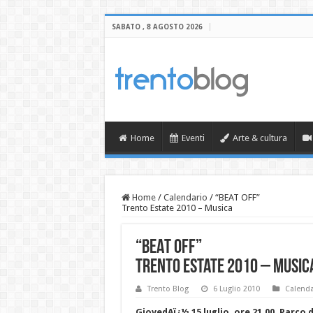
SABATO , 8 AGOSTO 2026
Home
Eventi
Arte & cultura
Home
/
Calendario
/
“BEAT OFF”
Trento Estate 2010 – Musica
“BEAT OFF”
Trento Estate 2010 – Music
Trento Blog
6 Luglio 2010
Calenda
GiovedAï¿½ 15 luglio, ore 21.00, Parco