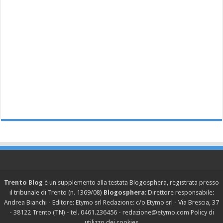
Trento Blog
è un supplemento alla testata Blogosphera, registrata presso
il tribunale di Trento (n. 1369/08)
Blogosphera
: Direttore responsabile:
Andrea Bianchi - Editore: Etymo srl Redazione: c/o Etymo srl - Via Brescia, 37
- 38122 Trento (TN) - tel. 0461.236456 - redazione@etymo.com
Policy di
utilizzo dei cookies