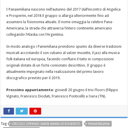
I Panaemiliana nascono nell’autunno del 2017 dall’incontro di Angelica
e Prosperini, nel 2018 il gruppo si allarga ulteriormente fino ad
assumere la fisionomia attuale. Il nome omaggia la celebre Pana-
Americana, la strada che attraversa l’intero continente americano
collegando l’Alaska con l’Argentina.
In modo analogo i Panemiliana prendono spunto da diverse tradizioni
musicali accostando il son cubano al valzer musette, il jazz alla musica
folk italiana ed europea, facendo confluire il tutto in composizioni
originali dotate di un forte connotato descrittivo. Il gruppo è
attualmente impegnato nella realizzazione del primo lavoro
discografico previsto per il 2019.
Prossimo appuntamento
: giovedì 20 giugno il trio Floors (Filippo
Vignato, Francesco Diodati, Francesco Ponticelli) a Isera (TN).
Tag
CIRCOLO OPERAIO SANTA MARIA DI ROVERETO
PANAEMILIANA