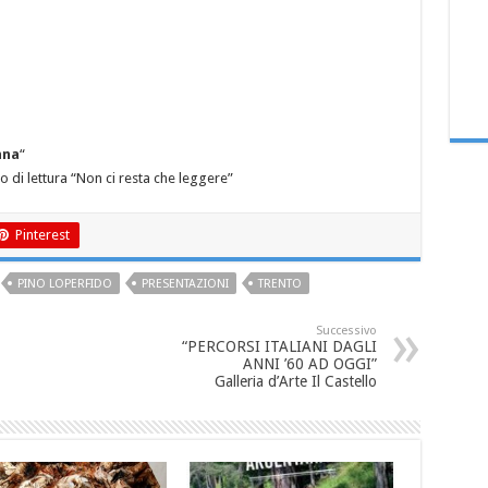
nna
“
o di lettura “Non ci resta che leggere”
Pinterest
PINO LOPERFIDO
PRESENTAZIONI
TRENTO
Successivo
“PERCORSI ITALIANI DAGLI
ANNI ’60 AD OGGI”
Galleria d’Arte Il Castello