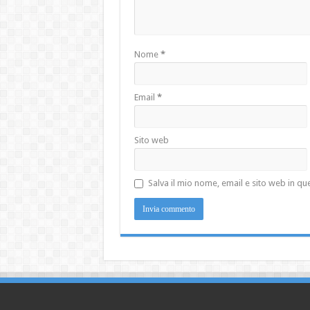
Nome
*
Email
*
Sito web
Salva il mio nome, email e sito web in 