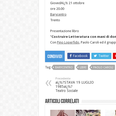
GiovedAï¿½ 21 ottobre
ore 20.00
Barycentro
Trento
Presentazione libro
“
Costruire Letteratura con mani di do
Con
Pino Loperfido
, Paolo Caroli ed il grupp
Facebook
Twitter
Condividi
Tag
BARYCENTRO
LIBRI
PAOLO CAROLI
Precedente
aï¿½?STAVA 19 LUGLIO
1985aï¿½?
Teatro Sociale
Articoli correlati