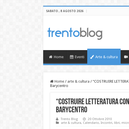
SABATO , 8 AGOSTO 2026
Home
Eventi
Arte & cultura
Home
/
arte & cultura
/
“COSTRUIRE LETTER
Barycentro
“COSTRUIRE LETTERATURA CON
Barycentro
Trento Blog
20 Ottobre 2010
arte & cultura
,
Calendario
,
Incontri
,
libri
,
micr