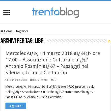
Home
/
Tag:
libri
Archivi per tag:
libri
MercoledAï¿½, 14 marzo 2018 aï¿½ï¿½ ore
17.00 – Associazione Culturale aï¿½?
Antonio Rosminiaï¿½? – Passaggi nel
Silenzio,di Lucio Costantini
13 Marzo 2018
libri
,
Trento
0
MercoledAï¿½, 14 marzo 2018 aï¿½ï¿½ ore 17.00 presso la sala
dellaï¿½ï¿½Associazione Culturale aï¿½?Antonio Rosminiaï¿½?:
Passaggi nel Silenzio, di Lucio Costantini
Leggi tutto »