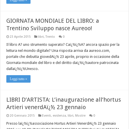
GIORNATA MONDIALE DEL LIBRO: a
Trentino Sviluppo nasce Aureoo!
23 Aprile 2015
libri
,
Trento
0
Il libro A? uno strumento superato? Caï¿½ï¿½A? ancora spazio per la
lettura nel mondo digitale? Una risposta arriva da aureoo.com,
portale che debutta giovedAï¿½ 23 aprile, proprio in occasione della
Giornata mondiale del libro e del diritto daï¿½ï¿½autore patrocinata
dallaï¿½ï¿½Unesco.
Leggi tutto »
LIBRI D’ARTISTA: L’inaugurazione all’hortus
Artieri venerdAï¿½ 23 gennaio
20 Gennaio 2015
Eventi
,
evidenza
,
libri
,
Mostre
0
Presso laï¿½ï¿½associazione Hortus Artieri VenerdAï¿½ 23 gennaio