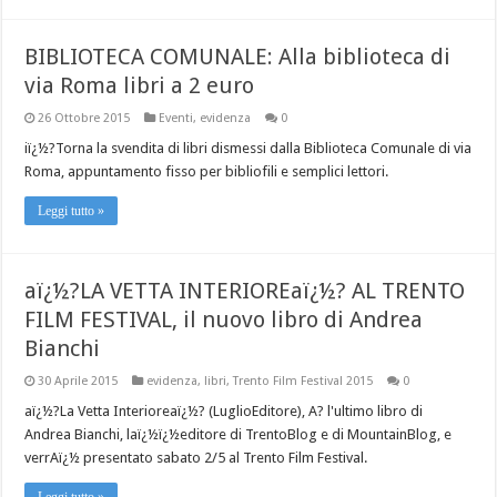
BIBLIOTECA COMUNALE: Alla biblioteca di
via Roma libri a 2 euro
26 Ottobre 2015
Eventi
,
evidenza
0
iï¿½?Torna la svendita di libri dismessi dalla Biblioteca Comunale di via
Roma, appuntamento fisso per bibliofili e semplici lettori.
Leggi tutto »
aï¿½?LA VETTA INTERIOREaï¿½? AL TRENTO
FILM FESTIVAL, il nuovo libro di Andrea
Bianchi
30 Aprile 2015
evidenza
,
libri
,
Trento Film Festival 2015
0
aï¿½?La Vetta Interioreaï¿½? (LuglioEditore), A? l'ultimo libro di
Andrea Bianchi, laï¿½ï¿½editore di TrentoBlog e di MountainBlog, e
verrAï¿½ presentato sabato 2/5 al Trento Film Festival.
Leggi tutto »