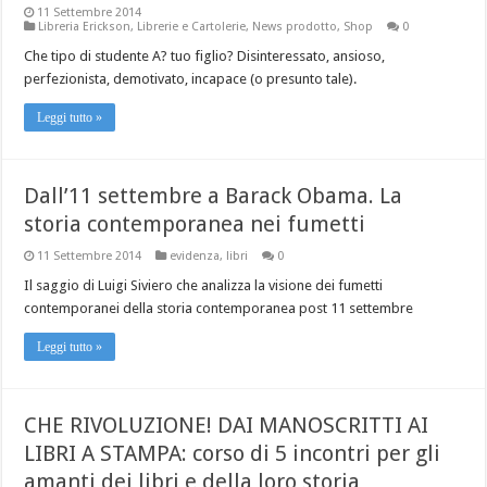
11 Settembre 2014
Libreria Erickson
,
Librerie e Cartolerie
,
News prodotto
,
Shop
0
Che tipo di studente A? tuo figlio? Disinteressato, ansioso,
perfezionista, demotivato, incapace (o presunto tale).
Leggi tutto »
Dall’11 settembre a Barack Obama. La
storia contemporanea nei fumetti
11 Settembre 2014
evidenza
,
libri
0
Il saggio di Luigi Siviero che analizza la visione dei fumetti
contemporanei della storia contemporanea post 11 settembre
Leggi tutto »
CHE RIVOLUZIONE! DAI MANOSCRITTI AI
LIBRI A STAMPA: corso di 5 incontri per gli
amanti dei libri e della loro storia