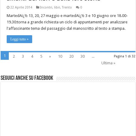
22 Aprile 2014
Incontri
,
libri
,
Trento
0
MartedAï¿½ 13, 20, 27 maggio e martedAï¿½ 3 e 10 giugno ore 18.00-
19.30:torna a grande richiesta un ciclo di appuntamenti per analizzare
l'affascinante tema del passaggio dal manoscritto al testo a stampa.
Leggi tutto »
1
2
3
4
5
»
10
20
30
...
Pagina 1 di 32
Ultima »
Seguici anche su Facebook