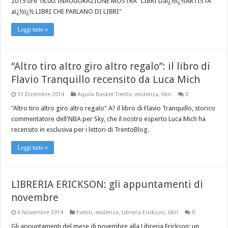
2015 ore 18.00: INAUGURAZIONE MOSTRA "LIBRI Daï¿½ï¿½ARTISTA
aï¿½ï¿½ LIBRI CHE PARLANO DI LIBRI"
Leggi tutto »
“Altro tiro altro giro altro regalo”: il libro di
Flavio Tranquillo recensito da Luca Mich
31 Dicembre 2014
Aquila Basket Trento
,
evidenza
,
libri
0
"Altro tiro altro giro altro regalo" A? il libro di Flavio Tranquillo, storico
commentatore dell'NBA per Sky, che il nostro esperto Luca Mich ha
recensito in esclusiva per i lettori di TrentoBlog.
Leggi tutto »
LIBRERIA ERICKSON: gli appuntamenti di
novembre
6 Novembre 2014
Eventi
,
evidenza
,
Libreria Erickson
,
libri
0
Gli appuntamenti del mese di novembre alla Libreria Erickson: un