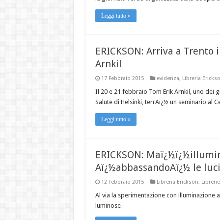
Leggi tutto »
ERICKSON: Arriva a Trento 
Arnkil
17 Febbraio 2015
evidenza
,
Libreria Ericks
Il 20 e 21 febbraio Tom Erik Arnkil, uno dei g
Salute di Helsinki, terrAï¿½ un seminario al
Leggi tutto »
ERICKSON: Maï¿½ï¿½illumin
Aï¿½abbassandoAï¿½ le luc
12 Febbraio 2015
Libreria Erickson
,
Librerie
Al via la sperimentazione con illuminazione a
luminose