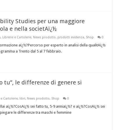
ility Studies per una maggiore
uola e nella societAï¿½
n
,
Librerie e Cartolerie
,
News prodotto
,
prodotti evidenza
,
Shop
0
 formazione aï¿½?Percorso per esperto in analisi della qualitAï¿½
programma a Trento dal 5 al 7 febbraio.
 tu”, le differenze di genere si
 e Cartolerie
,
libri
,
News prodotto
,
Shop
0
ellai aï¿½?CosAï¿½ sei fatto tu, 5-9 anniaï¿½? e aï¿½?CosAï¿½ sei
 spiegare le differenze tra maschi e femmine