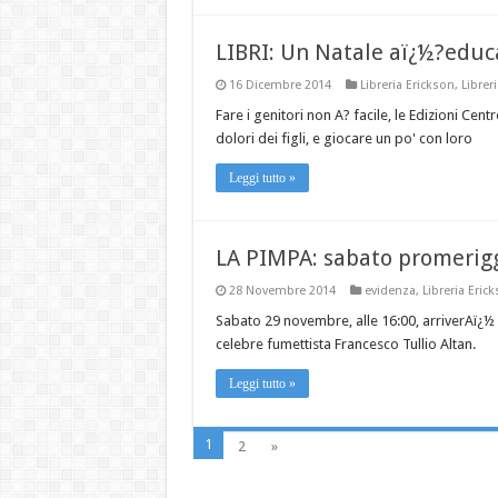
LIBRI: Un Natale aï¿½?educ
16 Dicembre 2014
Libreria Erickson
,
Libreri
Fare i genitori non A? facile, le Edizioni Cent
dolori dei figli, e giocare un po' con loro
Leggi tutto »
LA PIMPA: sabato promeriggi
28 Novembre 2014
evidenza
,
Libreria Eric
Sabato 29 novembre, alle 16:00, arriverAï¿½ 
celebre fumettista Francesco Tullio Altan.
Leggi tutto »
1
2
»