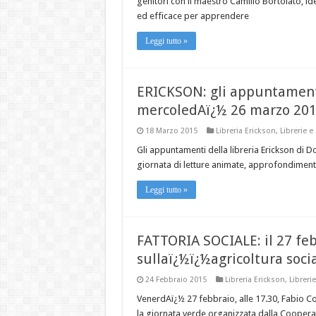
genitori con il maestro Camillo Bortolato, 
ed efficace per apprendere
Leggi tutto »
ERICKSON: gli appuntament
mercoledAï¿½ 26 marzo 20
18 Marzo 2015
Libreria Erickson
,
Librerie e
Gli appuntamenti della libreria Erickson d
giornata di letture animate, approfondimento
Leggi tutto »
FATTORIA SOCIALE: il 27 feb
sullaï¿½ï¿½agricoltura soci
24 Febbraio 2015
Libreria Erickson
,
Librerie
VenerdAï¿½ 27 febbraio, alle 17.30, Fabio C
la giornata verde organizzata dalla Coopera