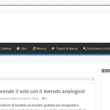
Cinema
Libri
Musica
Teatro & danza
Economia e soci
Segui
ende il volo con il metodo analogico!
artolerie
,
News prodotto
,
Shop
0
 Erickson di Gardolo un incontro gratuito per insegnanti e