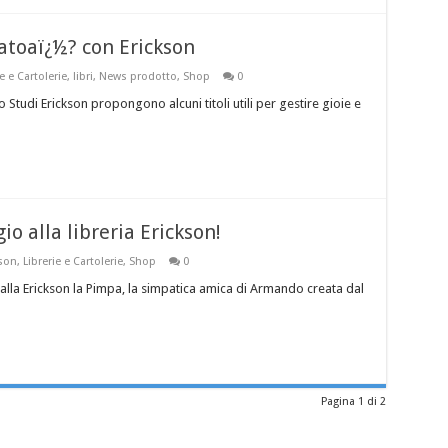
atoaï¿½? con Erickson
e e Cartolerie
,
libri
,
News prodotto
,
Shop
0
ro Studi Erickson propongono alcuni titoli utili per gestire gioie e
o alla libreria Erickson!
kson
,
Librerie e Cartolerie
,
Shop
0
alla Erickson la Pimpa, la simpatica amica di Armando creata dal
Pagina 1 di 2