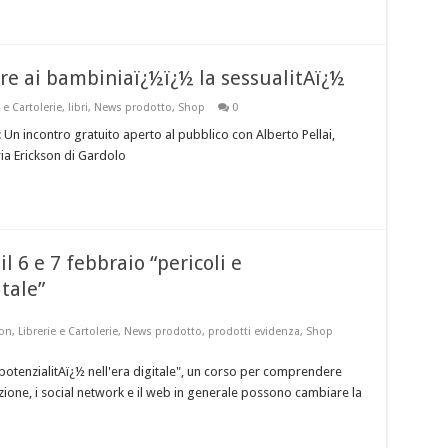
e ai bambiniaï¿½ï¿½ la sessualitAï¿½
 e Cartolerie
,
libri
,
News prodotto
,
Shop
0
 Un incontro gratuito aperto al pubblico con Alberto Pellai,
ia Erickson di Gardolo
l 6 e 7 febbraio “pericoli e
itale”
son
,
Librerie e Cartolerie
,
News prodotto
,
prodotti evidenza
,
Shop
 e potenzialitAï¿½ nell'era digitale", un corso per comprendere
ione, i social network e il web in generale possono cambiare la