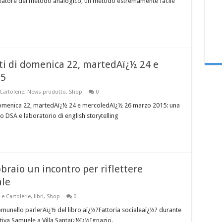
ideatore del metodo analogico, un metodo estremamente facile
i di domenica 22, martedAï¿½ 24 e
15
 Cartolerie
,
News prodotto
,
Shop
0
i Domenica 22, martedAï¿½ 24 e mercoledAï¿½ 26 marzo 2015: una
 DSA e laboratorio di english storytelling
braio un incontro per riflettere
ale
 e Cartolerie
,
libri
,
Shop
0
omunello parlerAï¿½ del libro aï¿½?Fattoria socialeaï¿½? durante
tiva Samuele a Villa Santaï¿½ï¿½Ignazio.