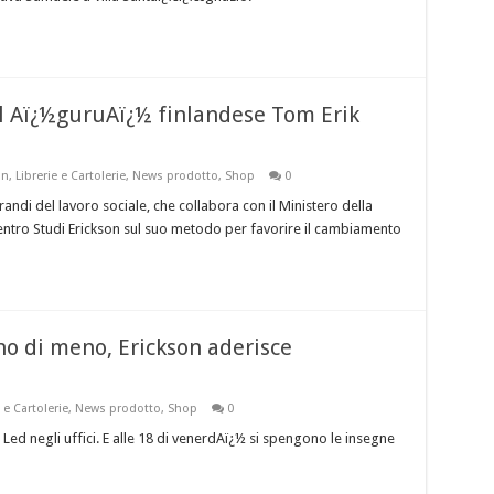
il Aï¿½guruAï¿½ finlandese Tom Erik
on
,
Librerie e Cartolerie
,
News prodotto
,
Shop
0
randi del lavoro sociale, che collabora con il Ministero della
 Centro Studi Erickson sul suo metodo per favorire il cambiamento
o di meno, Erickson aderisce
i
 e Cartolerie
,
News prodotto
,
Shop
0
 Led negli uffici. E alle 18 di venerdAï¿½ si spengono le insegne