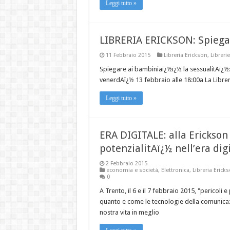
Leggi tutto »
LIBRERIA ERICKSON: Spiegar
11 Febbraio 2015
Libreria Erickson
,
Librerie
Spiegare ai bambiniaï¿½ï¿½ la sessualitAï¿½:
venerdAï¿½ 13 febbraio alle 18:00a La Librer
Leggi tutto »
ERA DIGITALE: alla Erickson i
potenzialitAï¿½ nell’era dig
2 Febbraio 2015
economia e società
,
Elettronica
,
Libreria Erick
0
A Trento, il 6 e il 7 febbraio 2015, "pericoli
quanto e come le tecnologie della comunicaz
nostra vita in meglio