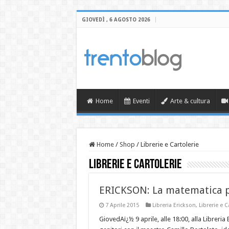
GIOVEDÌ , 6 AGOSTO 2026
Home
Eventi
Arte & cultura
Home
/
Shop
/
Librerie e Cartolerie
Librerie e Cartolerie
ERICKSON: La matematica pr
7 Aprile 2015
Libreria Erickson
,
Librerie e C
GiovedAï¿½ 9 aprile, alle 18:00, alla Libreria