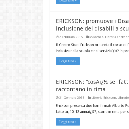
Leggi tutto »
ERICKSON: promuove i Disab
inclusione dei disabili a sc
2 Febbraio 2015
evidenza
,
Libreria Erickso
Il Centro Studi Erickson presenta il corso di
inclusiva nella scuola e nei serviziaï¿½? in 
Leggi tutto »
ERICKSON: “cosAï¿½ sei fatto
raccontano in rima
21 Gennaio 2015
Libreria Erickson
,
Librerie
Erickson presenta due libri firmati Alberto P
fatto tu, 10-12 anniaï¿½?, storie in rima per
Leggi tutto »