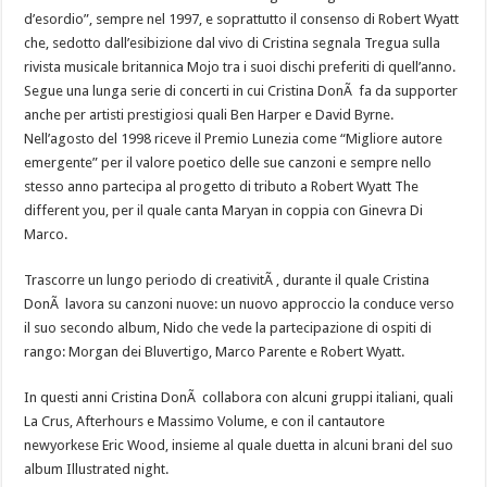
d’esordio”, sempre nel 1997, e soprattutto il consenso di Robert Wyatt
che, sedotto dall’esibizione dal vivo di Cristina segnala Tregua sulla
rivista musicale britannica Mojo tra i suoi dischi preferiti di quell’anno.
Segue una lunga serie di concerti in cui Cristina DonÃ fa da supporter
anche per artisti prestigiosi quali Ben Harper e David Byrne.
Nell’agosto del 1998 riceve il Premio Lunezia come “Migliore autore
emergente” per il valore poetico delle sue canzoni e sempre nello
stesso anno partecipa al progetto di tributo a Robert Wyatt The
different you, per il quale canta Maryan in coppia con Ginevra Di
Marco.
Trascorre un lungo periodo di creativitÃ , durante il quale Cristina
DonÃ lavora su canzoni nuove: un nuovo approccio la conduce verso
il suo secondo album, Nido che vede la partecipazione di ospiti di
rango: Morgan dei Bluvertigo, Marco Parente e Robert Wyatt.
In questi anni Cristina DonÃ collabora con alcuni gruppi italiani, quali
La Crus, Afterhours e Massimo Volume, e con il cantautore
newyorkese Eric Wood, insieme al quale duetta in alcuni brani del suo
album Illustrated night.