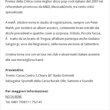
Premio della Critica come miglior disco pop-rock italiano del 2007 nel
referendum promosso da M&D, Musica&Dischi, tra cento critici
specializzati.
A metÃ ottobre torna in studio di registrazione, sempre con Peter
Walsh, per incidere un album acustico, contenente brani estratti dai
dischi precedenti e qualche cover a sorpresa. Il titolo, Piccola faccia,
Ã¨ tratto da un brano di Tregua; all’album partecipa anche Giuliano
Sangiorgi, voce dei Negramaro, nella nuova versione di Settembre.
Cristina torna ora con un tour nei club e alcuni teatri italiani assieme
alla sua meravigliosa band.
Prevendite:
Trento: Cassa Centro S.Chiara â€“ Radio Dolomiti
Valsugana: Sportelli della Cassa Rurale Olle, Samone e Scurelle
Per maggiori informazioni:
NOTA BENE
Tel. 0461 753811 / 752141