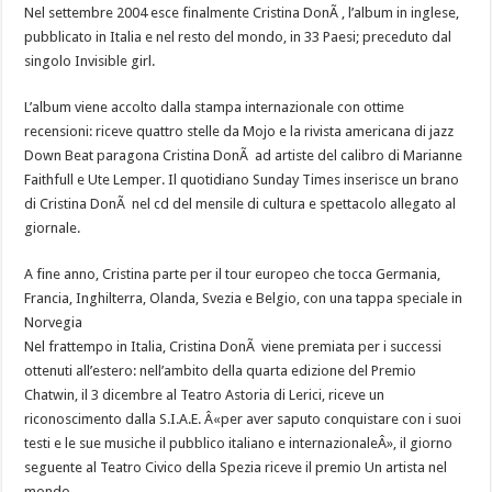
Nel settembre 2004 esce finalmente Cristina DonÃ , l’album in inglese,
pubblicato in Italia e nel resto del mondo, in 33 Paesi; preceduto dal
singolo Invisible girl.
L’album viene accolto dalla stampa internazionale con ottime
recensioni: riceve quattro stelle da Mojo e la rivista americana di jazz
Down Beat paragona Cristina DonÃ ad artiste del calibro di Marianne
Faithfull e Ute Lemper. Il quotidiano Sunday Times inserisce un brano
di Cristina DonÃ nel cd del mensile di cultura e spettacolo allegato al
giornale.
A fine anno, Cristina parte per il tour europeo che tocca Germania,
Francia, Inghilterra, Olanda, Svezia e Belgio, con una tappa speciale in
Norvegia
Nel frattempo in Italia, Cristina DonÃ viene premiata per i successi
ottenuti all’estero: nell’ambito della quarta edizione del Premio
Chatwin, il 3 dicembre al Teatro Astoria di Lerici, riceve un
riconoscimento dalla S.I.A.E. Â«per aver saputo conquistare con i suoi
testi e le sue musiche il pubblico italiano e internazionaleÂ», il giorno
seguente al Teatro Civico della Spezia riceve il premio Un artista nel
mondo.