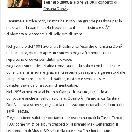
gennaio 2009
, alle
ore 21.00
, il concerto di
Cristina DonÃ
.
Cantante e autrice rock, Cristina ha avuto una grande passione per la
musica fin da bambina. Ha frequentato il liceo artistico e si Ã¨
diplomata all’Accademia di Belle Arti di Brera.
Nel gennaio del 1991 avviene ufficialmente l’esordio di Cristina DonÃ
nella musica, quando apre un concerto degli Afterhours con un
repertorio di cover per chitarra e voce.
Negli anni successivi Cristina DonÃ suona da sola o con i Lullemat e
comincia a farsi notare grazie al crescente passaparola generato dalle
sue performance cariche di pathos, mistero e sensualitÃ e
caratterizzate da una voce indimenticabile.
Nel 1995 arriva terza al Premio Ciampi di Livorno, facendosi
conoscere anche a livello nazionale. Questo Ã¨ l’anno in cui Cristina
DonÃ inizia a scrivere, di getto la realizzazione di un album, il cui titolo
sarÃ Tregua.
Tregua ottiene subito importanti riconoscimenti quali la Targa Tenco
1997 come “Miglior album d’esordio”, il premio Max Generation, il
referendum di Musica&Dischi nella categoria “migliore album