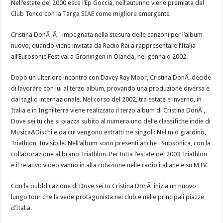
Nell’estate del 2000 esce l’Ep Goccia, nell’autunno viene premiata dal
Club Tenco con la Targa SIAE come migliore emergente
Cristina DonÃ Ã¨ impegnata nella stesura delle canzoni per l’album
nuovo, quando viene invitata da Radio Rai a rappresentare l’Italia
all’Eurosonic Festival a Groningen in Olanda, nel gennaio 2002.
Dopo un ulteriore incontro con Davey Ray Moor, Cristina DonÃ decide
di lavorare con lui al terzo album, provando una produzione diversa e
dal taglio internazionale. Nel corso del 2002, tra estate e inverno, in
Italia e in Inghilterra viene realizzato il terzo album di Cristina DonÃ ,
Dove sei tu che si piazza subito al numero uno delle classifiche indie di
Musica&Dischi e da cui vengono estratti tre singoli: Nel mio giardino,
Triathlon, Invisibile. Nell’album sono presenti anche i Subsonica, con la
collaborazione al brano Triathlon. Per tutta l’estate del 2003 Triathlon
e il relativo video vanno in alta rotazione nelle radio italiane e su MTV.
Con la pubblicazione di Dove sei tu Cristina DonÃ inizia un nuovo
lungo tour che la vede protagonista nei club e nelle principali piazze
d’Italia.