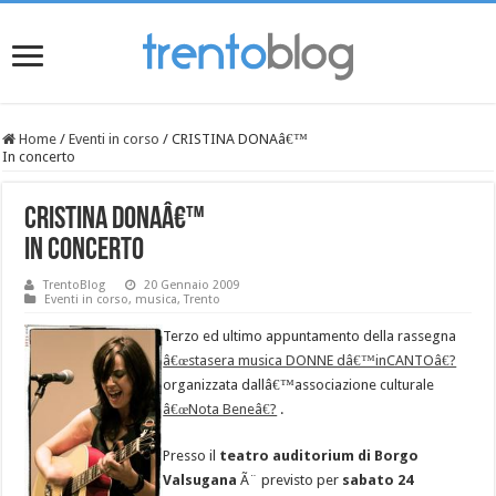
Home
/
Eventi in corso
/
CRISTINA DONAâ€™
In concerto
CRISTINA DONAâ€™
In concerto
TrentoBlog
20 Gennaio 2009
Eventi in corso
,
musica
,
Trento
Terzo ed ultimo appuntamento della rassegna
â€œstasera musica DONNE dâ€™inCANTOâ€?
organizzata dallâ€™associazione culturale
â€œNota Beneâ€?
.
Presso il
teatro auditorium di Borgo
Valsugana
Ã¨ previsto per
sabato 24