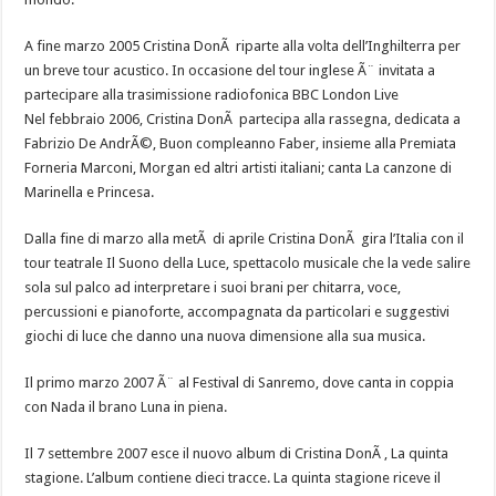
A fine marzo 2005 Cristina DonÃ riparte alla volta dell’Inghilterra per
un breve tour acustico. In occasione del tour inglese Ã¨ invitata a
partecipare alla trasimissione radiofonica BBC London Live
Nel febbraio 2006, Cristina DonÃ partecipa alla rassegna, dedicata a
Fabrizio De AndrÃ©, Buon compleanno Faber, insieme alla Premiata
Forneria Marconi, Morgan ed altri artisti italiani; canta La canzone di
Marinella e Princesa.
Dalla fine di marzo alla metÃ di aprile Cristina DonÃ gira l’Italia con il
tour teatrale Il Suono della Luce, spettacolo musicale che la vede salire
sola sul palco ad interpretare i suoi brani per chitarra, voce,
percussioni e pianoforte, accompagnata da particolari e suggestivi
giochi di luce che danno una nuova dimensione alla sua musica.
Il primo marzo 2007 Ã¨ al Festival di Sanremo, dove canta in coppia
con Nada il brano Luna in piena.
Il 7 settembre 2007 esce il nuovo album di Cristina DonÃ , La quinta
stagione. L’album contiene dieci tracce. La quinta stagione riceve il