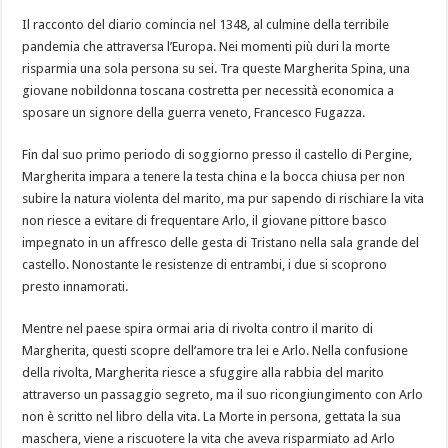
Il racconto del diario comincia nel 1348, al culmine della terribile
pandemia che attraversa l’Europa. Nei momenti più duri la morte
risparmia una sola persona su sei. Tra queste Margherita Spina, una
giovane nobildonna toscana costretta per necessità economica a
sposare un signore della guerra veneto, Francesco Fugazza.
Fin dal suo primo periodo di soggiorno presso il castello di Pergine,
Margherita impara a tenere la testa china e la bocca chiusa per non
subire la natura violenta del marito, ma pur sapendo di rischiare la vita
non riesce a evitare di frequentare Arlo, il giovane pittore basco
impegnato in un affresco delle gesta di Tristano nella sala grande del
castello. Nonostante le resistenze di entrambi, i due si scoprono
presto innamorati.
Mentre nel paese spira ormai aria di rivolta contro il marito di
Margherita, questi scopre dell’amore tra lei e Arlo. Nella confusione
della rivolta, Margherita riesce a sfuggire alla rabbia del marito
attraverso un passaggio segreto, ma il suo ricongiungimento con Arlo
non è scritto nel libro della vita. La Morte in persona, gettata la sua
maschera, viene a riscuotere la vita che aveva risparmiato ad Arlo