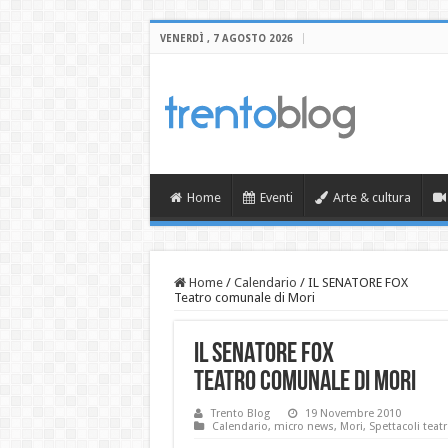
VENERDÌ , 7 AGOSTO 2026
Home
Eventi
Arte & cultura
Home
/
Calendario
/
IL SENATORE FOX
Teatro comunale di Mori
IL SENATORE FOX
Teatro comunale di Mori
Trento Blog
19 Novembre 2010
Calendario
,
micro news
,
Mori
,
Spettacoli teatr