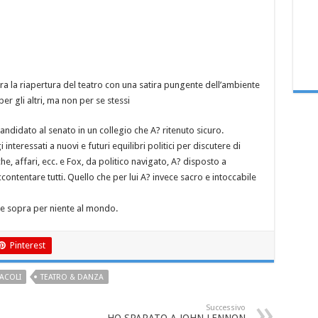
a la riapertura del teatro con una satira pungente dell’ambiente
er gli altri, ma non per se stessi
 candidato al senato in un collegio che A? ritenuto sicuro.
nteressati a nuovi e futuri equilibri politici per discutere di
he, affari, ecc. e Fox, da politico navigato, A? disposto a
ntentare tutti. Quello che per lui A? invece sacro e intoccabile
re sopra per niente al mondo.
Pinterest
TACOLI
TEATRO & DANZA
Successivo
HO SPARATO A JOHN LENNON