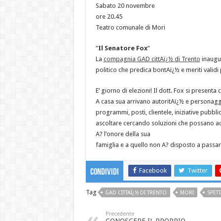
Sabato 20 novembre
ore 20.45
Teatro comunale di Mori
“
Il Senatore Fox
“
La
compagnia GAD cittAï¿½ di Trento
inaugur
politico che predica bontAï¿½ e meriti validi p
E’ giorno di elezioni! Il dott. Fox si presenta
A casa sua arrivano autoritAï¿½ e personaggi i
programmi, posti, clientele, iniziative pubblic
ascoltare cercando soluzioni che possano acco
A? l’onore della sua
famiglia e a quello non A? disposto a passa
Facebook
Twitter
Condividi
Tag
GAD CITTAÏ¿½ DI TRENTO
MORI
SPET
Precedente
CONOSCERE IL PROPRIO