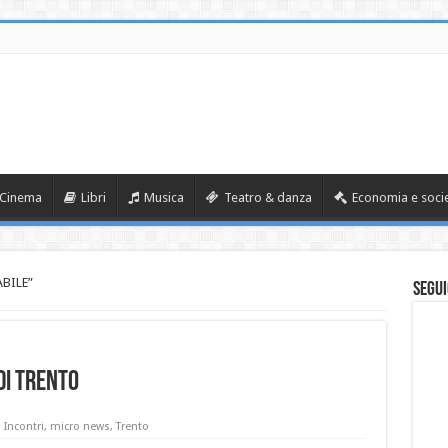
Cinema
Libri
Musica
Teatro & danza
Economia e soci
ABILE”
Segui
di Trento
,
Incontri
,
micro news
,
Trento