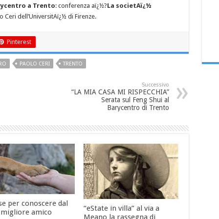
rycentro a Trento
: conferenza aï¿½?
La societAï¿½
 Ceri dell’UniversitAï¿½ di Firenze.
Pinterest
RO
PAOLO CERI
TRENTO
Successivo
“LA MIA CASA MI RISPECCHIA”
Serata sul Feng Shui al
Barycentro di Trento
se per conoscere dal
“eState in villa” al via a
l migliore amico
Meano la rassegna di