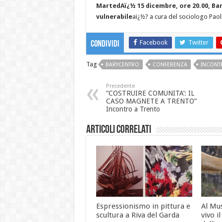
MartedAï¿½ 15 dicembre, ore 20.00, Ba
vulnerabile
aï¿½? a cura del sociologo Paolo
Facebook
Twitter
Condividi
Tag
BARYCENTRO
CONFERENZA
INCONT
Precedente
“COSTRUIRE COMUNITA’: IL
CASO MAGNETE A TRENTO”
Incontro a Trento
Articoli correlati
Espressionismo in pittura e
Al Mu
scultura a Riva del Garda
vivo i