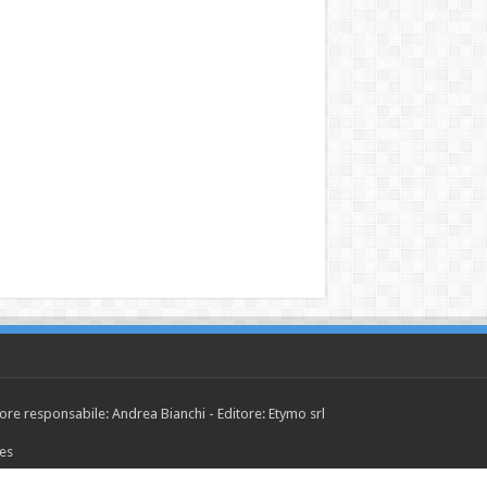
tore responsabile: Andrea Bianchi - Editore: Etymo srl
ies