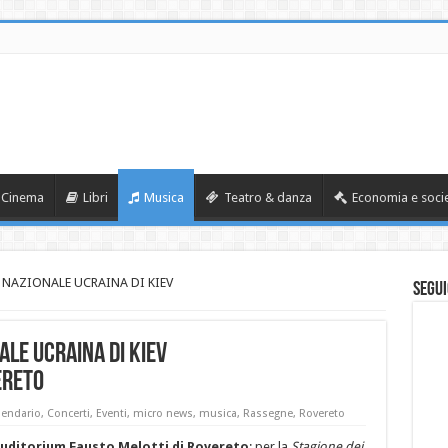
Cinema
Libri
Musica
Teatro & danza
Economia e soci
NAZIONALE UCRAINA DI KIEV
Segui
LE UCRAINA DI KIEV
ereto
lendario
,
Concerti
,
Eventi
,
micro news
,
musica
,
Rassegne
,
Rovereto
Auditorium Fausto Melotti di Rovereto
: per la
Stagione dei