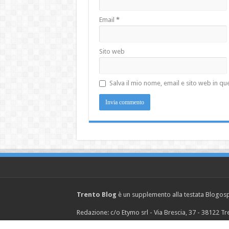
Email
*
Sito web
Salva il mio nome, email e sito web in 
Trento Blog
è un supplemento alla testata Blogosph
Redazione: c/o Etymo srl - Via Brescia, 37 - 38122 