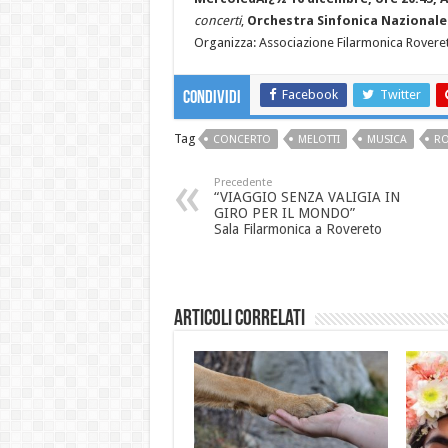
concerti
,
Orchestra Sinfonica Nazionale 
Organizza: Associazione Filarmonica Rovere
Facebook
Twitter
Condividi
Tag
CONCERTO
MELOTTI
MUSICA
RO
Precedente
“VIAGGIO SENZA VALIGIA IN
GIRO PER IL MONDO”
Sala Filarmonica a Rovereto
Articoli correlati