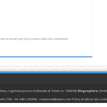
questo browser per la prossima volta che commento.
era, registrata presso il tribunale di Trento (n. 1369/08)
Blogosphera
: Diret
Trento (TN) - tel. 0461.236456 - redazione@etymo.com
Policy di utilizzo dei cook