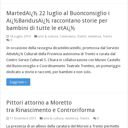
MartedAï¿½ 22 luglio al Buonconsiglio i
Aï¿½BandusAï¿½ raccontano storie per
bambini di tutte le etAï¿½
18 Luglio 2014
arte & cultura
,
Calendario
,
Eventi
,
evidenza
,
Trento
0
In occasione della rassegna dicastelincastello, promossa dal Servizio
AttivitAï¿½ Culturali della Provincia autonoma di Trento e curata dal
Centro Servizi Culturali S. Chiara in collaborazione con Museo Castello
del Buonconsiglio e Coordinamento Teatrale Trentino, un pomeriggio
dedicato a storie e racconti, per bambini e non solo.
Leggi tutto »
Pittori attorno a Moretto
tra Rinascimento e Controriforma
11 Dicembre 2013
arte & cultura
,
evidenza
,
Trento
0
La presenza di un allievo della caratura del Moroni a Trento permette