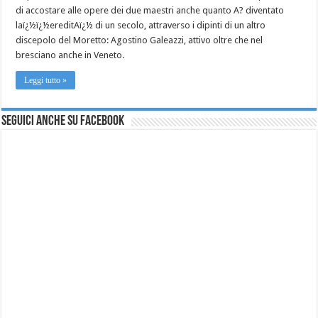
di accostare alle opere dei due maestri anche quanto A? diventato
laï¿½ï¿½ereditAï¿½ di un secolo, attraverso i dipinti di un altro
discepolo del Moretto: Agostino Galeazzi, attivo oltre che nel
bresciano anche in Veneto.
Leggi tutto »
Seguici anche su Facebook