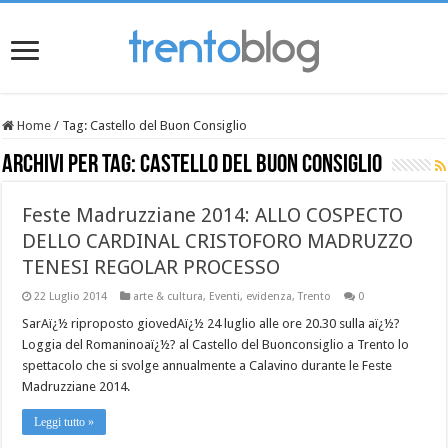
Home
/
Tag:
Castello del Buon Consiglio
Archivi per tag:
Castello del Buon Consiglio
Feste Madruzziane 2014: ALLO COSPECTO
DELLO CARDINAL CRISTOFORO MADRUZZO
TENESI REGOLAR PROCESSO
22 Luglio 2014
arte & cultura
,
Eventi
,
evidenza
,
Trento
0
SarAï¿½ riproposto giovedAï¿½ 24 luglio alle ore 20.30 sulla aï¿½?
Loggia del Romaninoaï¿½? al Castello del Buonconsiglio a Trento lo
spettacolo che si svolge annualmente a Calavino durante le Feste
Madruzziane 2014.
Leggi tutto »