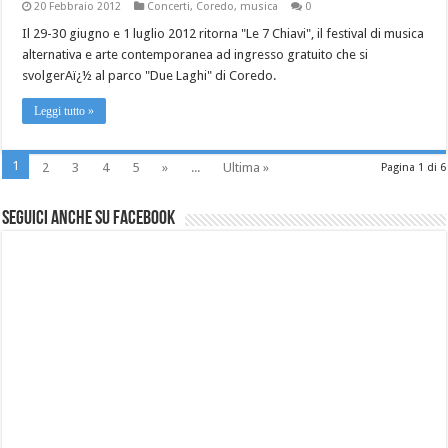
20 Febbraio 2012
Concerti
,
Coredo
,
musica
0
Il 29-30 giugno e 1 luglio 2012 ritorna "Le 7 Chiavi", il festival di musica
alternativa e arte contemporanea ad ingresso gratuito che si
svolgerAï¿½ al parco "Due Laghi" di Coredo.
Leggi tutto »
1
2
3
4
5
»
...
Ultima »
Pagina 1 di 6
Seguici anche su Facebook