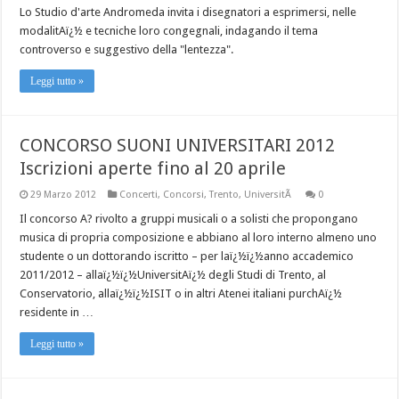
Lo Studio d'arte Andromeda invita i disegnatori a esprimersi, nelle
modalitAï¿½ e tecniche loro congegnali, indagando il tema
controverso e suggestivo della "lentezza".
Leggi tutto »
CONCORSO SUONI UNIVERSITARI 2012
Iscrizioni aperte fino al 20 aprile
29 Marzo 2012
Concerti
,
Concorsi
,
Trento
,
UniversitÃ
0
Il concorso A? rivolto a gruppi musicali o a solisti che propongano
musica di propria composizione e abbiano al loro interno almeno uno
studente o un dottorando iscritto – per laï¿½ï¿½anno accademico
2011/2012 – allaï¿½ï¿½UniversitAï¿½ degli Studi di Trento, al
Conservatorio, allaï¿½ï¿½ISIT o in altri Atenei italiani purchAï¿½
residente in …
Leggi tutto »