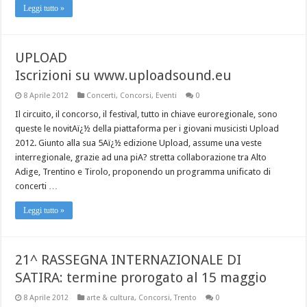
Leggi tutto »
UPLOAD
Iscrizioni su www.uploadsound.eu
8 Aprile 2012
Concerti
,
Concorsi
,
Eventi
0
Il circuito, il concorso, il festival, tutto in chiave euroregionale, sono
queste le novitAï¿½ della piattaforma per i giovani musicisti Upload
2012. Giunto alla sua 5Aï¿½ edizione Upload, assume una veste
interregionale, grazie ad una piA? stretta collaborazione tra Alto
Adige, Trentino e Tirolo, proponendo un programma unificato di
concerti …
Leggi tutto »
21^ RASSEGNA INTERNAZIONALE DI
SATIRA: termine prorogato al 15 maggio
8 Aprile 2012
arte & cultura
,
Concorsi
,
Trento
0