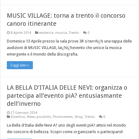
MUSIC VILLAGE: torna a trento il concorso
canoro itinerante
8 Aprile 2014
evidenza
,
musica
,
Trento
0
Domenica 13 Aprile presso la sala prove 3R si terrAï¿½ una tappa delle
audizioni di MUSIC VILLAGE, laï¿½ï¿½evento che unisce la musica
emergente e il mondo della discografia.
Leggi tutto »
LA BELLA D’ITALIA DELLE NEVI: organizza o
partecipa all’evento piA? entusiasmante
dell’inverno
27 Gennaio 2014
Divertirsi
,
News prodotto
,
Promoevent
,
Shop
,
Trento
0
La Bella d'Italia delle Nevi A? uno degli eventi piA? attesi nel mondo
dei concorsi di bellezza. Scopri come organizzarlo o parteciparvi!