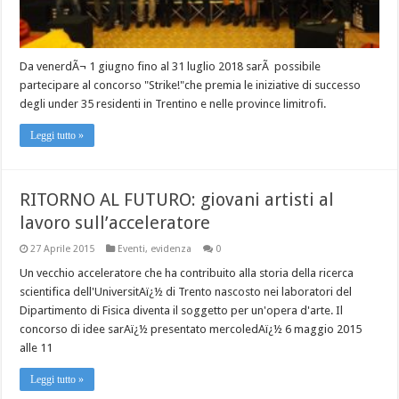
Da venerdÃ¬ 1 giugno fino al 31 luglio 2018 sarÃ possibile
partecipare al concorso "Strike!"che premia le iniziative di successo
degli under 35 residenti in Trentino e nelle province limitrofi.
Leggi tutto »
RITORNO AL FUTURO: giovani artisti al
lavoro sull’acceleratore
27 Aprile 2015
Eventi
,
evidenza
0
Un vecchio acceleratore che ha contribuito alla storia della ricerca
scientifica dell'UniversitAï¿½ di Trento nascosto nei laboratori del
Dipartimento di Fisica diventa il soggetto per un'opera d'arte. Il
concorso di idee sarAï¿½ presentato mercoledAï¿½ 6 maggio 2015
alle 11
Leggi tutto »