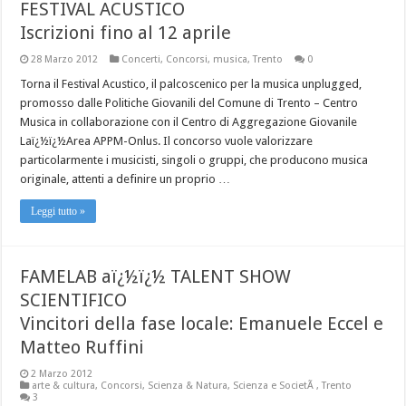
FESTIVAL ACUSTICO
Iscrizioni fino al 12 aprile
28 Marzo 2012
Concerti
,
Concorsi
,
musica
,
Trento
0
Torna il Festival Acustico, il palcoscenico per la musica unplugged,
promosso dalle Politiche Giovanili del Comune di Trento – Centro
Musica in collaborazione con il Centro di Aggregazione Giovanile
Laï¿½ï¿½Area APPM-Onlus. Il concorso vuole valorizzare
particolarmente i musicisti, singoli o gruppi, che producono musica
originale, attenti a definire un proprio …
Leggi tutto »
FAMELAB aï¿½ï¿½ TALENT SHOW
SCIENTIFICO
Vincitori della fase locale: Emanuele Eccel e
Matteo Ruffini
2 Marzo 2012
arte & cultura
,
Concorsi
,
Scienza & Natura
,
Scienza e SocietÃ
,
Trento
3