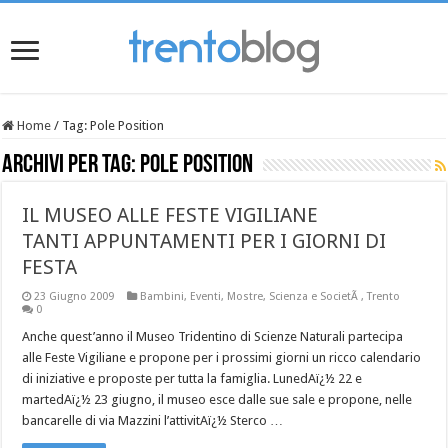
Home
/
Tag:
Pole Position
Archivi per tag:
Pole Position
IL MUSEO ALLE FESTE VIGILIANE
TANTI APPUNTAMENTI PER I GIORNI DI
FESTA
23 Giugno 2009
Bambini
,
Eventi
,
Mostre
,
Scienza e SocietÃ
,
Trento
0
Anche quest’anno il Museo Tridentino di Scienze Naturali partecipa
alle Feste Vigiliane e propone per i prossimi giorni un ricco calendario
di iniziative e proposte per tutta la famiglia. LunedAï¿½ 22 e
martedAï¿½ 23 giugno, il museo esce dalle sue sale e propone, nelle
bancarelle di via Mazzini l’attivitAï¿½ Sterco …