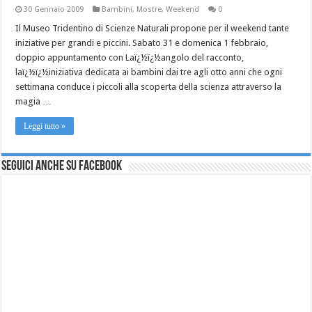
30 Gennaio 2009
Bambini
,
Mostre
,
Weekend
0
Il Museo Tridentino di Scienze Naturali propone per il weekend tante
iniziative per grandi e piccini. Sabato 31 e domenica 1 febbraio,
doppio appuntamento con Laï¿½ï¿½angolo del racconto,
laï¿½ï¿½iniziativa dedicata ai bambini dai tre agli otto anni che ogni
settimana conduce i piccoli alla scoperta della scienza attraverso la
magia …
Leggi tutto »
Seguici anche su Facebook