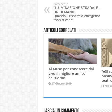
Precedente
ILLUMINAZIONE STRADALE…
ON DEMAND!
Quando il risparmio energetico
“non si vede”
Articoli correlati
Al Muse per conoscere dal
“eStat
vivo il migliore amico
Meano
dell’uomo
teatr
27 Giugno 2019
20 Gi
Lascia un commento