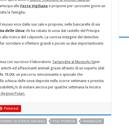
artecipa alle
Feste Vigiliane
e propone per i prossimi giorni un
utta la famiglia.
 il museo esce dalle sue sale e propone, nelle bancarelle di via
ma delle Uova
: chi ha rubato le uova dal castello del Principe
e alla ricerca del colpevole. La curiosa indagine del detective
sorridere e riflettere grandi e piccini su due importantissimi
inua con successo il laboratorio
Tartarughe al MuseoAï¿½
per
ntichi ed affascinanti animali grazie all’aiuto di un esperto (dal
lle 18.00): un percorso emozionante e speciale che
la schiusa delle uova deposte nelle scorse settimane e prevista
ossibilitAï¿½ di visitare ancora per qualche settimana la mostra
 Regioni Polari.
Pinterest
DENTINO DI SCIENZE NATURALI
POLE POSITION
TARTARUGHE