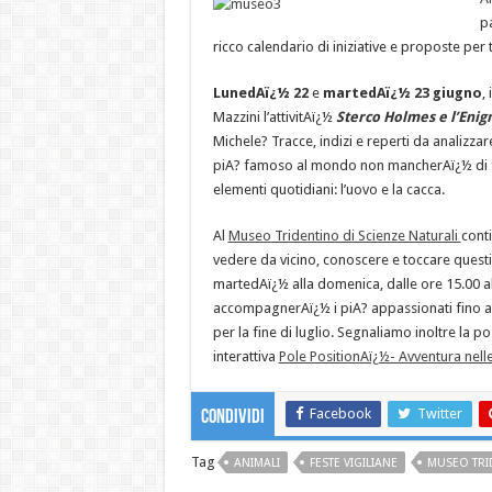
p
ricco calendario di iniziative e proposte per t
LunedAï¿½ 22
e
martedAï¿½ 23 giugno
,
Mazzini l’attivitAï¿½
Sterco Holmes e l’Enig
Michele? Tracce, indizi e reperti da analizzar
piA? famoso al mondo non mancherAï¿½ di far 
elementi quotidiani: l’uovo e la cacca.
Al
Museo Tridentino di Scienze Naturali
cont
vedere da vicino, conoscere e toccare questi a
martedAï¿½ alla domenica, dalle ore 15.00 a
accompagnerAï¿½ i piA? appassionati fino al
per la fine di luglio. Segnaliamo inoltre la p
interattiva
Pole PositionAï¿½- Avventura nelle
Facebook
Twitter
Condividi
Tag
ANIMALI
FESTE VIGILIANE
MUSEO TRI