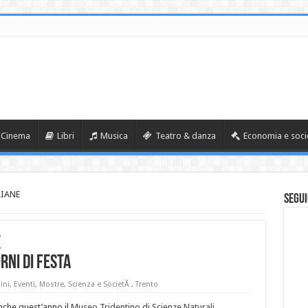
Cinema
Libri
Musica
Teatro & danza
Economia e soci
LIANE
Segui
E
RNI DI FESTA
ini
,
Eventi
,
Mostre
,
Scienza e SocietÃ
,
Trento
nche quest’anno il
Museo Tridentino di Scienze Naturali