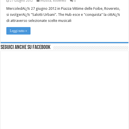
27 Giugno 2012
musica
,
Rovereto
0
MercoledAï¿½ 27 giugno 2012 in Piazza Vittime delle Foibe, Rovereto,
si svolgerAï¿½ "Salotti Urbani". The Hub esce e "conquista" la cittAï¿½
di attraverso selezionate scelte musicali
Leggi tutto »
Seguici anche su Facebook