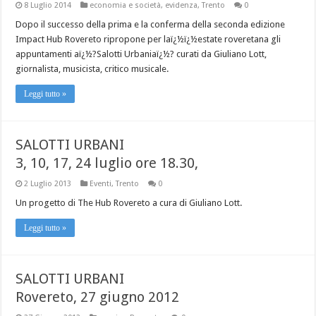
8 Luglio 2014
economia e società
,
evidenza
,
Trento
0
Dopo il successo della prima e la conferma della seconda edizione
Impact Hub Rovereto ripropone per laï¿½ï¿½estate roveretana gli
appuntamenti aï¿½?Salotti Urbaniaï¿½? curati da Giuliano Lott,
giornalista, musicista, critico musicale.
Leggi tutto »
SALOTTI URBANI
3, 10, 17, 24 luglio ore 18.30,
2 Luglio 2013
Eventi
,
Trento
0
Un progetto di The Hub Rovereto a cura di Giuliano Lott.
Leggi tutto »
SALOTTI URBANI
Rovereto, 27 giugno 2012