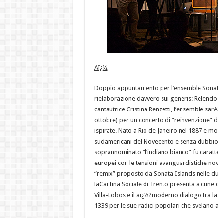
Aï¿½
Doppio appuntamento per l’ensemble Sonata 
rielaborazione davvero sui generis: Relendo
cantautrice Cristina Renzetti, l’ensemble s
ottobre) per un concerto di “reinvenzione” de
ispirate. Nato a Rio de Janeiro nel 1887 e mo
sudamericani del Novecento e senza dubbio il
soprannominato “l’indiano bianco” fu caratte
europei con le tensioni avanguardistiche nov
“remix” proposto da Sonata Islands nelle due
laCantina Sociale di Trento presenta alcune 
Villa-Lobos e il aï¿½?moderno dialogo tra la
1339 per le sue radici popolari che svelano 