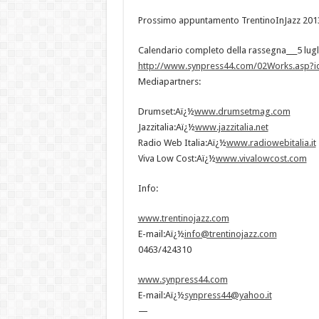
Prossimo appuntamento TrentinoInJazz 2013
Calendario completo della rassegna___5 lug
http://www.synpress44.com/02Works.asp?i
Mediapartners:
Drumset:Aï¿½
www.drumsetmag.com
Jazzitalia:Aï¿½
www.jazzitalia.net
Radio Web Italia:Aï¿½
www.radiowebitalia.it
Viva Low Cost:Aï¿½
www.vivalowcost.com
Info:
www.trentinojazz.com
E-mail:Aï¿½
info@trentinojazz.com
0463/424310
www.synpress44.com
E-mail:Aï¿½
synpress44@yahoo.it
—