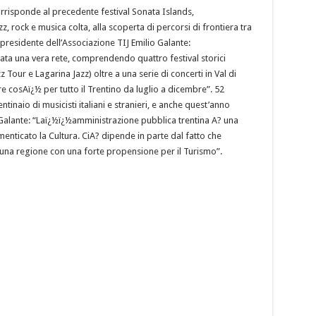
rrisponde al precedente festival Sonata Islands,
z, rock e musica colta, alla scoperta di percorsi di frontiera tra
presidente dell’Associazione TIJ Emilio Galante:
ta una vera rete, comprendendo quattro festival storici
Tour e Lagarina Jazz) oltre a una serie di concerti in Val di
rre cosAï¿½ per tutto il Trentino da luglio a dicembre”. 52
ntinaio di musicisti italiani e stranieri, e anche quest’anno
 Galante: “Laï¿½ï¿½amministrazione pubblica trentina A? una
menticato la Cultura. CiA? dipende in parte dal fatto che
n una regione con una forte propensione per il Turismo”.