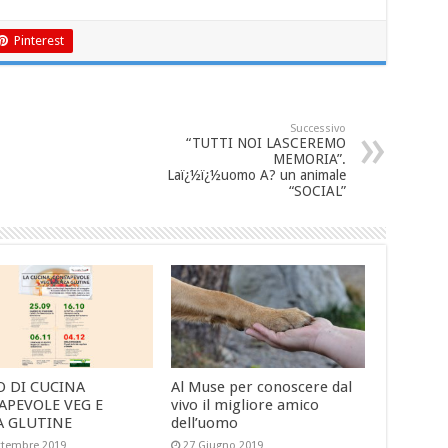
Pinterest
Successivo
“TUTTI NOI LASCEREMO
MEMORIA”.
Laï¿½ï¿½uomo A? un animale
“SOCIAL”
O DI CUCINA
Al Muse per conoscere dal
APEVOLE VEG E
vivo il migliore amico
A GLUTINE
dell’uomo
ttembre 2019
27 Giugno 2019