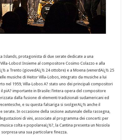
Islands, protagonista di due serate dedicate a una
 Villa-Lobos! Insieme al compositore Cosimo Colazzo e alla
arAï¿½ a Trento (giovedAï¿½ 24 ottobre) e a Moena (venerdAï¿½ 25
lle musiche di Heitor Villa-Lobos, integrato da musiche a lui
rto nel 1959, Villa-Lobos A? stato uno dei principali compositori
 piA? importante in Brasile: l’intera opera del compositore
rizzata dalla fusione di elementi tradizionali sudamericani ed
ecentesche, e su questa falsariga si svolgerAï¿½ anche il
 serate. In occasione della sezione autunnale della rassegna,
degustazioni di vini, associate al programma dei concerti: per
 musica colta e popolareaï¿½?, la Cantina presenta un Nosiola
a sorpresa una sua particolare finezza.