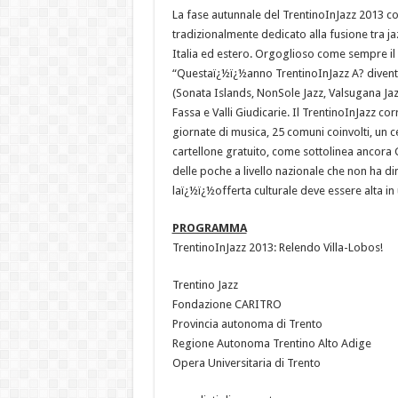
La fase autunnale del TrentinoInJazz 2013 co
tradizionalmente dedicato alla fusione tra jaz
Italia ed estero. Orgoglioso come sempre il 
“Questaï¿½ï¿½anno TrentinoInJazz A? diventa
(Sonata Islands, NonSole Jazz, Valsugana Jazz 
Fassa e Valli Giudicarie. Il TrentinoInJazz co
giornate di musica, 25 comuni coinvolti, un ce
cartellone gratuito, come sottolinea ancora
delle poche a livello nazionale che non ha di
laï¿½ï¿½offerta culturale deve essere alta i
PROGRAMMA
TrentinoInJazz 2013: Relendo Villa-Lobos!
Trentino Jazz
Fondazione CARITRO
Provincia autonoma di Trento
Regione Autonoma Trentino Alto Adige
Opera Universitaria di Trento