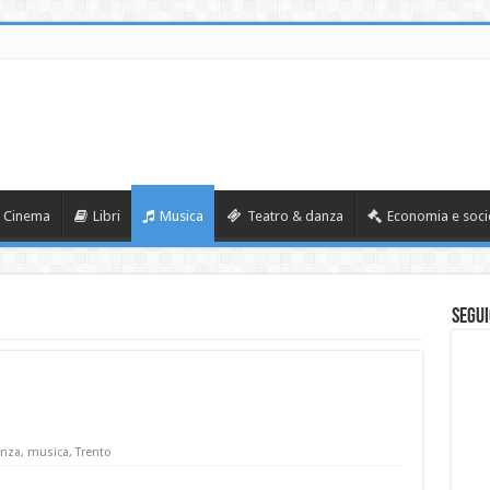
Cinema
Libri
Musica
Teatro & danza
Economia e soci
Segui
enza
,
musica
,
Trento