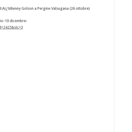
:Aï¿½Benny Golson a Pergine Valsugana (26 ottobre)
lio-10 dicembre:
d=2425&stc=3