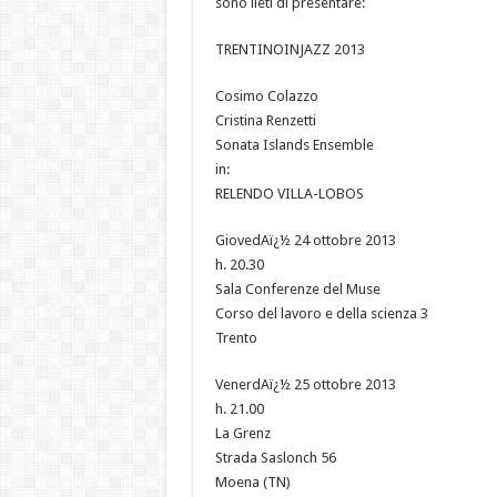
sono lieti di presentare:
TRENTINOINJAZZ 2013
Cosimo Colazzo
Cristina Renzetti
Sonata Islands Ensemble
in:
RELENDO VILLA-LOBOS
GiovedAï¿½ 24 ottobre 2013
h. 20.30
Sala Conferenze del Muse
Corso del lavoro e della scienza 3
Trento
VenerdAï¿½ 25 ottobre 2013
h. 21.00
La Grenz
Strada Saslonch 56
Moena (TN)