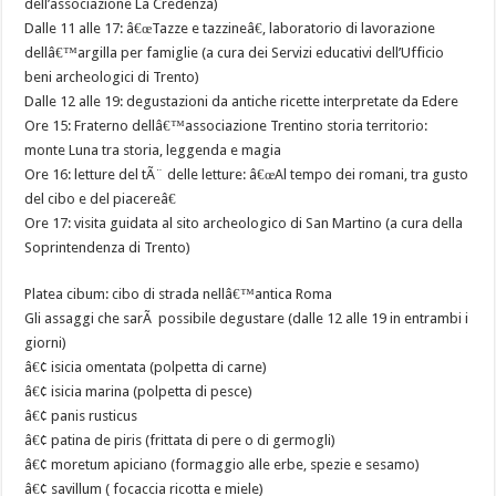
dell’associazione La Credenza)
Dalle 11 alle 17: â€œTazze e tazzineâ€, laboratorio di lavorazione
dellâ€™argilla per famiglie (a cura dei Servizi educativi dell’Ufficio
beni archeologici di Trento)
Dalle 12 alle 19: degustazioni da antiche ricette interpretate da Edere
Ore 15: Fraterno dellâ€™associazione Trentino storia territorio:
monte Luna tra storia, leggenda e magia
Ore 16: letture del tÃ¨ delle letture: â€œAl tempo dei romani, tra gusto
del cibo e del piacereâ€
Ore 17: visita guidata al sito archeologico di San Martino (a cura della
Soprintendenza di Trento)
Platea cibum: cibo di strada nellâ€™antica Roma
Gli assaggi che sarÃ possibile degustare (dalle 12 alle 19 in entrambi i
giorni)
â€¢ isicia omentata (polpetta di carne)
â€¢ isicia marina (polpetta di pesce)
â€¢ panis rusticus
â€¢ patina de piris (frittata di pere o di germogli)
â€¢ moretum apiciano (formaggio alle erbe, spezie e sesamo)
â€¢ savillum ( focaccia ricotta e miele)