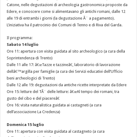
Catone, nelle degustazioni di archeologia gastronomica proposte da
Edere, e conoscere come si alimentavano gli antichi romani, dalle 12
alle 19 di entrambi i giorni (la degustazione Ã¨ a pagamento).
L’iniziativa ha il patrocinio dei Comuni di Tenno e di Riva del Garda.
Il programma:
Sabato 14 luglio
Ore 11: apertura con visita guidata al sito archeologico (a cura della
Soprintendenza di Trento)
Dalle 11 alle 17: â€œTazze e tazzineâ€, laboratorio di lavorazione
dellâ€™argilla per famiglie (a cura dei Servizi educativi dell’Ufficio
beni archeologici di Trento)
Dalle 12 alle 19: degustazioni da antiche ricette interpretate da Edere
Ore 15: letture del TÃ¨ delle letture: â€œAl tempo dei romani, tra
gusto del cibo e del piacereâ€
Ore 16: visita naturalistica guidata ai castagneti (a cura
dell’associazione La Credenza)
Domenica 15 luglio
Ore 11: apertura con visita guidata al castagneto (a cura