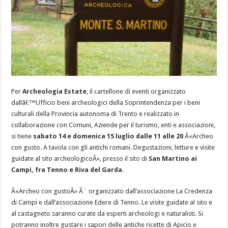
Per
Archeologia Estate
, il cartellone di eventi organizzato
dallâ€™Ufficio beni archeologici della Soprintendenza per i beni
culturali della Provincia autonoma di Trento e realizzato in
collaborazione con Comuni, Aziende per il turismo, enti e associazioni,
si tiene
sabato 14 e domenica 15 luglio dalle 11 alle 20
Â«Archeo
con gusto. A tavola con gli antichi romani. Degustazioni, letture e visite
guidate al sito archeologicoÂ», presso il sito di
San Martino ai
Campi, fra Tenno e Riva del Garda.
Â«Archeo con gustoÂ» Ã¨ organizzato dall’associazione La Credenza
di Campi e dall’associazione Edere di Tenno. Le visite guidate al sito e
al castagneto saranno curate da esperti archeologi e naturalisti. Si
potranno inoltre gustare i sapori delle antiche ricette di Apicio e