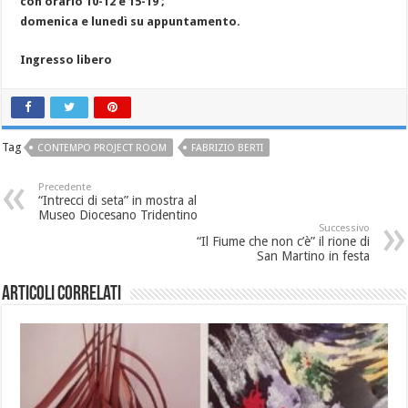
con orario 10-12 e 15-19 ;
domenica e lunedì su appuntamento.
Ingresso libero
Tag
CONTEMPO PROJECT ROOM
FABRIZIO BERTI
Precedente
“Intrecci di seta” in mostra al
Museo Diocesano Tridentino
Successivo
“Il Fiume che non c’è” il rione di
San Martino in festa
Articoli correlati