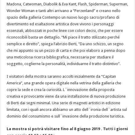
Madona, Catwoman, Diabolik & Eva Kant, Flash, Spiderman, Superman,
Wonder Woman e tanti altri arrivano a “Perzenland” e creano nello
spazio della galleria Contempo un nuovo luogo sacro/profano di
divertimento ed esaltazione artistica dove vivono i personaggi
essenziali, abbozzati in poche linee con colori decisi, che per essere
riconoscibili basta un dettaglio. “Mi piace il tratto stilizzato perché
semplice e diretto”, spiega Fabrizio Berti, “Da uno schizzo, un segno
che mi appunto su un pezzo di carta e che poi elaboro a penna dopo
una meticolosa ricerca bibliografica, necessaria per studiare il
soggetto, coglierne la personalità, individuarne il tratto distintivo”.
I visitatori della mostra saranno accolti inizialmente da “Capitan
America”, una grande opera digitale nella vetrina della galleria che
copre la sede e crea la curiosità. L`innovazione della proposta
creativa e provocante viene da una installazione di nuova produzione
di Berti dai segni minimal. Una serie di magneti artistici in edizione
limitata, con i quali ancora abbiamo un atto dell`ironia dell`artista sul
dominio del consumismo e sull`invasione della produzione turistica.
La mostra si potrà visitare fino al 8 giugno 2019 . Tutti i giorni