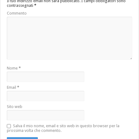
Il tuo indirizzo email non sarà pubblicato.
I campi obbligatori sono
contrassegnati
*
Commento
Nome
*
Email
*
Sito web
Salva il mio nome, email e sito web in questo browser per la
prossima volta che commento.