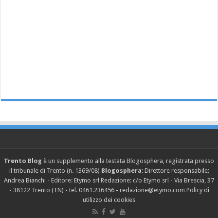
Trento Blog
è un supplemento alla testata Blogosphera, registrata presso
il tribunale di Trento (n. 1369/08)
Blogosphera
: Direttore responsabile:
Andrea Bianchi - Editore: Etymo srl Redazione: c/o Etymo srl - Via Brescia, 37
- 38122 Trento (TN) - tel. 0461.236456 - redazione@etymo.com
Policy di
utilizzo dei cookies