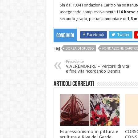
Sin dal 1994 Fondazione Caritro ha sostenuto
assegnando complessivamente
116 borse 
secondo grado, per un ammontare di
1,3 m
Facebook
Twitter
Condividi
Tag
BORSA DI STUDIO
FONDAZIONE CARITR
Precedente
VIVEREMORIRE – Percorsi di vita
e fine vita ricordando Dennis
Articoli correlati
Espressionismo in pittura e
CORS
scultura a Riva del Garda
CONS