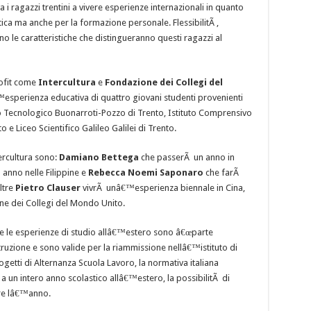
i ragazzi trentini a vivere esperienze internazionali in quanto
ica ma anche per la formazione personale. FlessibilitÃ ,
o le caratteristiche che distingueranno questi ragazzi al
rofit come
Intercultura
e
Fondazione dei Collegi del
™esperienza educativa di quattro giovani studenti provenienti
cnico Tecnologico Buonarroti-Pozzo di Trento, Istituto Comprensivo
 e Liceo Scientifico Galileo Galilei di Trento.
ercultura sono:
Damiano Bettega
che passerÃ un anno in
 anno nelle Filippine e
Rebecca Noemi Saponaro
che farÃ
ltre
Pietro Clauser
vivrÃ unâ€™esperienza biennale in Cina,
e dei Collegi del Mondo Unito.
he le esperienze di studio allâ€™estero sono â€œparte
truzione e sono valide per la riammissione nellâ€™istituto di
getti di Alternanza Scuola Lavoro, la normativa italiana
 a un intero anno scolastico allâ€™estero, la possibilitÃ di
ere lâ€™anno.