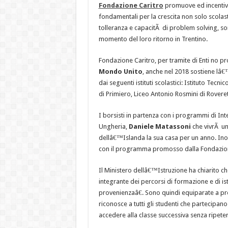
Fondazione Caritro
promuove ed incentiva 
fondamentali per la crescita non solo scolast
tolleranza e capacitÃ di problem solving, son
momento del loro ritorno in Trentino.
Fondazione Caritro, per tramite di Enti no p
Mondo Unito
, anche nel 2018 sostiene lâ€
dai seguenti istituti scolastici: Istituto Te
di Primiero, Liceo Antonio Rosmini di Rovereto
I borsisti in partenza con i programmi di Int
Ungheria,
Daniele Matassoni
che vivrÃ un
dellâ€™Islanda la sua casa per un anno. Ino
con il programma promosso dalla Fondazion
Il Ministero dellâ€™Istruzione ha chiarito c
integrante dei percorsi di formazione e di is
provenienzaâ€. Sono quindi equiparate a pro
riconosce a tutti gli studenti che partecipano
accedere alla classe successiva senza ripet