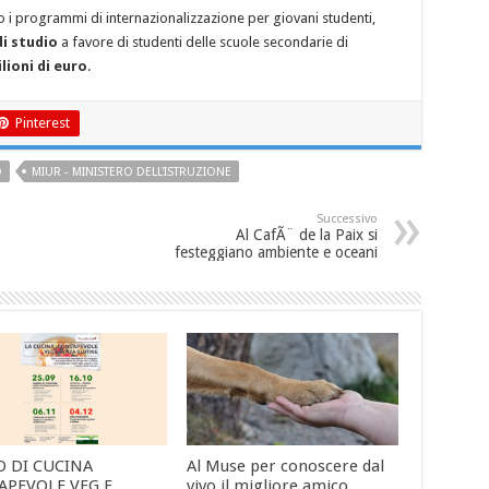
 i programmi di internazionalizzazione per giovani studenti,
di studio
a favore di studenti delle scuole secondarie di
ilioni di euro
.
Pinterest
O
MIUR - MINISTERO DELL'ISTRUZIONE
Successivo
Al CafÃ¨ de la Paix si
festeggiano ambiente e oceani
O DI CUCINA
Al Muse per conoscere dal
APEVOLE VEG E
vivo il migliore amico