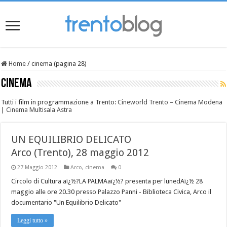
Home
/
cinema (pagina 28)
cinema
Tutti i film in programmazione a Trento:
Cineworld Trento – Cinema Modena
|
Cinema Multisala Astra
UN EQUILIBRIO DELICATO
Arco (Trento), 28 maggio 2012
27 Maggio 2012
Arco
,
cinema
0
Circolo di Cultura aï¿½?LA PALMAaï¿½? presenta per lunedAï¿½ 28
maggio alle ore 20.30 presso Palazzo Panni - Biblioteca Civica, Arco il
documentario "Un Equilibrio Delicato"
Leggi tutto »