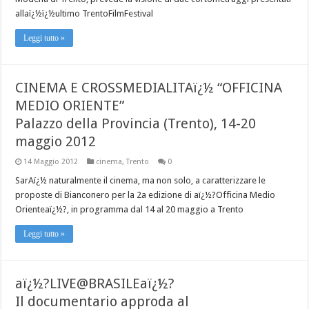
allaï¿½ï¿½ultimo TrentoFilmFestival
Leggi tutto »
CINEMA E CROSSMEDIALITAï¿½ “OFFICINA
MEDIO ORIENTE”
Palazzo della Provincia (Trento), 14-20
maggio 2012
14 Maggio 2012
cinema
,
Trento
0
SarAï¿½ naturalmente il cinema, ma non solo, a caratterizzare le
proposte di Bianconero per la 2a edizione di aï¿½?Officina Medio
Orienteaï¿½?, in programma dal 14 al 20 maggio a Trento
Leggi tutto »
aï¿½?LIVE@BRASILEaï¿½?
Il documentario approda al