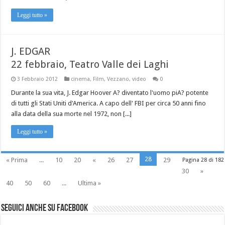
Leggi tutto »
J. EDGAR
22 febbraio, Teatro Valle dei Laghi
3 Febbraio 2012
cinema
,
Film
,
Vezzano
,
video
0
Durante la sua vita, J. Edgar Hoover A? diventato l'uomo piA? potente
di tutti gli Stati Uniti d'America. A capo dell' FBI per circa 50 anni fino
alla data della sua morte nel 1972, non [...]
Leggi tutto »
28
« Prima
...
10
20
«
26
27
29
Pagina 28 di 182
30
»
40
50
60
...
Ultima »
Seguici anche su Facebook