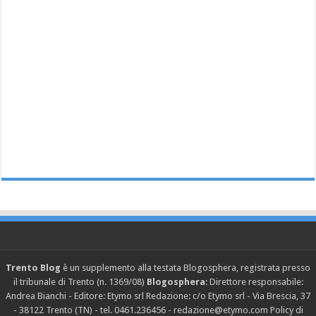
Trento Blog
è un supplemento alla testata Blogosphera, registrata presso
il tribunale di Trento (n. 1369/08)
Blogosphera
: Direttore responsabile:
Andrea Bianchi - Editore: Etymo srl Redazione: c/o Etymo srl - Via Brescia, 37
- 38122 Trento (TN) - tel. 0461.236456 - redazione@etymo.com
Policy di