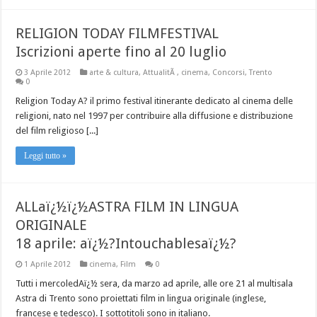
RELIGION TODAY FILMFESTIVAL
Iscrizioni aperte fino al 20 luglio
3 Aprile 2012
arte & cultura
,
AttualitÃ
,
cinema
,
Concorsi
,
Trento
0
Religion Today A? il primo festival itinerante dedicato al cinema delle
religioni, nato nel 1997 per contribuire alla diffusione e distribuzione
del film religioso [...]
Leggi tutto »
ALLaï¿½ï¿½ASTRA FILM IN LINGUA
ORIGINALE
18 aprile: aï¿½?Intouchablesaï¿½?
1 Aprile 2012
cinema
,
Film
0
Tutti i mercoledAï¿½ sera, da marzo ad aprile, alle ore 21 al multisala
Astra di Trento sono proiettati film in lingua originale (inglese,
francese e tedesco). I sottotitoli sono in italiano.