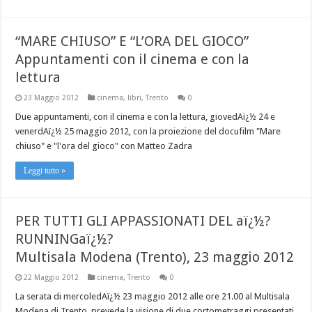
“MARE CHIUSO” E “L’ORA DEL GIOCO”
Appuntamenti con il cinema e con la
lettura
23 Maggio 2012
cinema
,
libri
,
Trento
0
Due appuntamenti, con il cinema e con la lettura, giovedAï¿½ 24 e
venerdAï¿½ 25 maggio 2012, con la proiezione del docufilm "Mare
chiuso" e "l'ora del gioco" con Matteo Zadra
Leggi tutto »
PER TUTTI GLI APPASSIONATI DEL aï¿½?
RUNNINGaï¿½?
Multisala Modena (Trento), 23 maggio 2012
22 Maggio 2012
cinema
,
Trento
0
La serata di mercoledAï¿½ 23 maggio 2012 alle ore 21.00 al Multisala
Modena di Trento, prevede la visione di due cortometraggi presentati