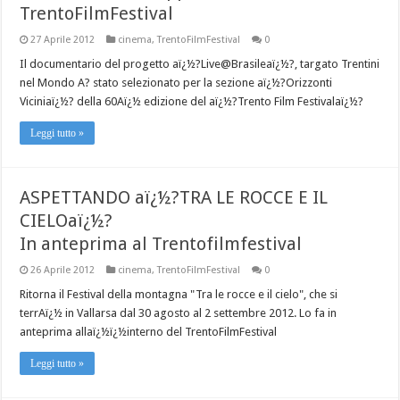
TrentoFilmFestival
27 Aprile 2012
cinema
,
TrentoFilmFestival
0
Il documentario del progetto aï¿½?Live@Brasileaï¿½?, targato Trentini
nel Mondo A? stato selezionato per la sezione aï¿½?Orizzonti
Viciniaï¿½? della 60Aï¿½ edizione del aï¿½?Trento Film Festivalaï¿½?
Leggi tutto »
ASPETTANDO aï¿½?TRA LE ROCCE E IL
CIELOaï¿½?
In anteprima al Trentofilmfestival
26 Aprile 2012
cinema
,
TrentoFilmFestival
0
Ritorna il Festival della montagna "Tra le rocce e il cielo", che si
terrAï¿½ in Vallarsa dal 30 agosto al 2 settembre 2012. Lo fa in
anteprima allaï¿½ï¿½interno del TrentoFilmFestival
Leggi tutto »