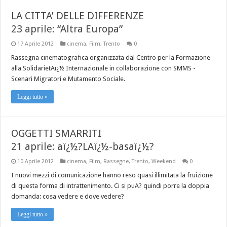
LA CITTA’ DELLE DIFFERENZE
23 aprile: “Altra Europa”
17 Aprile 2012
cinema
,
Film
,
Trento
0
Rassegna cinematografica organizzata dal Centro per la Formazione
alla SolidarietAï¿½ Internazionale in collaborazione con SMMS -
Scenari Migratori e Mutamento Sociale.
Leggi tutto »
OGGETTI SMARRITI
21 aprile: aï¿½?LAï¿½-basaï¿½?
10 Aprile 2012
cinema
,
Film
,
Rassegne
,
Trento
,
Weekend
0
I nuovi mezzi di comunicazione hanno reso quasi illimitata la fruizione
di questa forma di intrattenimento. Ci si puA? quindi porre la doppia
domanda: cosa vedere e dove vedere?
Leggi tutto »