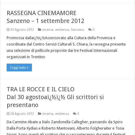
RASSEGNA CINEMAMORE
Sanzeno – 1 settembre 2012
30 Agosto 2012
cinema
,
evidenza
,
Sanzeno
0
Promossa dallaï¿½ï¿½Assessorato alla Cultura della Provincia e
coordinata dal Centro Servizi Culturali S. Chiara, la rassegna presenta
una selezione di pellicole proposte dai tre Festival Internazionali
organizzati in Trentino
Leggi tutto »
TRA LE ROCCE E IL CIELO
Dal 30 agostoaï¿½ï¿½ Gli scrittori si
presentano
28 Agosto 2012
cinema
,
evidenza
0
Da Carmine Abate a Italo Zandonella Callegher, passando da Spiro
Dalla Porta Xydias e Roberto Mantovani, Alberto Folgheraiter e Tona
Sironi. Sono questi gli scrittori che si racconteranno durante il festival