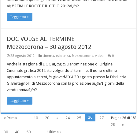
aï¿½?TRA LE ROCCE E IL CIELO 2012aï¿½?
Leggi tutto »
DOC VOLGE AL TERMINE
Mezzocorona – 30 agosto 2012
28 Agosto 2012
cinema
,
evidenza
,
Mezzocorona
,
video
0
Anche la stagione di DOC aï¿½ï¿½ Denominazione di Origine
Cinematografica 2012 sta volgendo al termine. Il nono e ultimo
appuntamento si terrAï¿½ giovedAï¿½ 30 agosto presso la Distilleria
G. Bertagnolli di Mezzocorona con la proiezione aï¿½?I giorni della
vendemmiaaï¿½?
Leggi tutto »
26
« Prima
...
10
20
«
24
25
27
Pagina 26 di 182
28
»
30
40
50
...
Ultima »