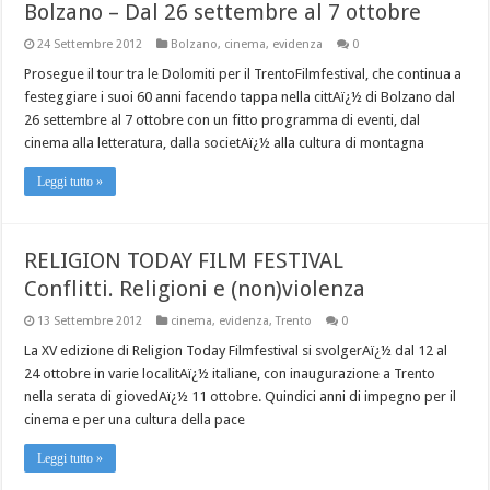
Bolzano – Dal 26 settembre al 7 ottobre
24 Settembre 2012
Bolzano
,
cinema
,
evidenza
0
Prosegue il tour tra le Dolomiti per il TrentoFilmfestival, che continua a
festeggiare i suoi 60 anni facendo tappa nella cittAï¿½ di Bolzano dal
26 settembre al 7 ottobre con un fitto programma di eventi, dal
cinema alla letteratura, dalla societAï¿½ alla cultura di montagna
Leggi tutto »
RELIGION TODAY FILM FESTIVAL
Conflitti. Religioni e (non)violenza
13 Settembre 2012
cinema
,
evidenza
,
Trento
0
La XV edizione di Religion Today Filmfestival si svolgerAï¿½ dal 12 al
24 ottobre in varie localitAï¿½ italiane, con inaugurazione a Trento
nella serata di giovedAï¿½ 11 ottobre. Quindici anni di impegno per il
cinema e per una cultura della pace
Leggi tutto »