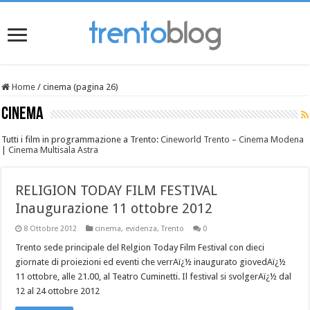
Home
/
cinema (pagina 26)
cinema
Tutti i film in programmazione a Trento:
Cineworld Trento – Cinema Modena
|
Cinema Multisala Astra
RELIGION TODAY FILM FESTIVAL
Inaugurazione 11 ottobre 2012
8 Ottobre 2012
cinema
,
evidenza
,
Trento
0
Trento sede principale del Relgion Today Film Festival con dieci
giornate di proiezioni ed eventi che verrAï¿½ inaugurato giovedAï¿½
11 ottobre, alle 21.00, al Teatro Cuminetti. Il festival si svolgerAï¿½ dal
12 al 24 ottobre 2012