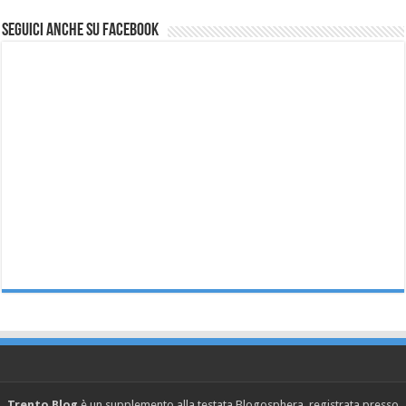
Seguici anche su Facebook
Trento Blog
è un supplemento alla testata Blogosphera, registrata presso