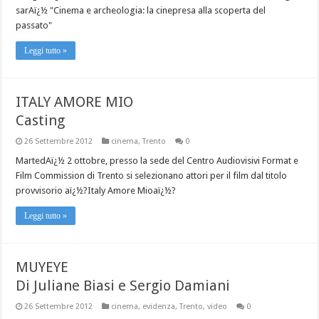
sarAï¿½ "Cinema e archeologia: la cinepresa alla scoperta del
passato"
Leggi tutto »
ITALY AMORE MIO
Casting
26 Settembre 2012
cinema
,
Trento
0
MartedAï¿½ 2 ottobre, presso la sede del Centro Audiovisivi Format e
Film Commission di Trento si selezionano attori per il film dal titolo
provvisorio aï¿½?Italy Amore Mioaï¿½?
Leggi tutto »
MUYEYE
Di Juliane Biasi e Sergio Damiani
26 Settembre 2012
cinema
,
evidenza
,
Trento
,
video
0