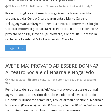
26 Marzo 2009
Rovereto
,
Scienza e SocietÃ
,
UniversitÃ
0
Riprendono gli appuntamenti con gli Aperitivi Neuroscientifici
organizzati dal Centro Interdipartimentale Mente Cervello
dellaï¿½ï¿½UniversitAï¿½ di Trento a Rovereto. Interviene Giorgio
Coricelli, modera il giornalista Nicla Panciera. Il primo incontro A?
previsto per oggi, giovedAï¿½ 26 marzo, alle ore 18.00 presso la
caffetteria Le Arti del MART a Rovereto. Cosa fa …
Leggi tutto »
AVETE MAI PROVATO AD ESSERE DONNA?
Al teatro Sociale di Noarna e Nogaredo
7 Marzo 2009
arte & cultura
,
Rovereto
,
teatro & danza
,
Weekend
0
Per la festa della donna, aï¿½?Avete mai provato a essere donna?
aï¿½?, lo spettacolo scritto da Gabriele Biancardi ( voce di Radio
Dolomiti, sull’universo femminile) replica al teatro sociale di Noarna e
Nogaredo (Rovereto), sabato 07 marzo, alle ore 20.30. aï¿½?Esiste un
solo sistema per evitare le varie guerre che vengono …