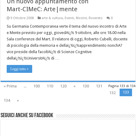
Un nuovo appuntamento con
Mart-CIMeC: Arte|mente
9 Ottobre 2008
arte & cultura
,
Eventi
,
Mostre
,
Rovereto
0
Su Germania Contemporanea verte il tema del nuovo incontro di Arte
e Mente previsto per oggi, giovedAï¿½ 9 ottobre, alle ore 18.00 nella
Sala conferenze del Mart. Il relatore di oggi, Roberto Cubelli, docente
di psicologia della memoria e dellaï¿½ï¿½apprendimento nonchA?
vice preside della facoltAï¿½ di Scienze Cognitive
dellaï¿½ï¿½UniversitAï¿½ di …
Leggi tutto »
« Prima
...
100
110
120
«
130
131
Pagina 133 di 134
133
132
134
»
Seguici anche su Facebook