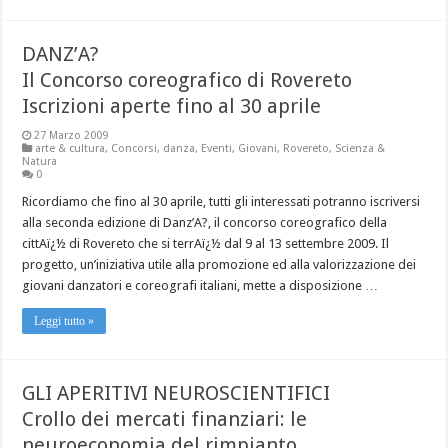
DANZ’A?
Il Concorso coreografico di Rovereto
Iscrizioni aperte fino al 30 aprile
27 Marzo 2009
arte & cultura
,
Concorsi
,
danza
,
Eventi
,
Giovani
,
Rovereto
,
Scienza &
Natura
0
Ricordiamo che fino al 30 aprile, tutti gli interessati potranno iscriversi
alla seconda edizione di Danz’A?, il concorso coreografico della
cittAï¿½ di Rovereto che si terrAï¿½ dal 9 al 13 settembre 2009. Il
progetto, un’iniziativa utile alla promozione ed alla valorizzazione dei
giovani danzatori e coreografi italiani, mette a disposizione …
Leggi tutto »
GLI APERITIVI NEUROSCIENTIFICI
Crollo dei mercati finanziari: le
neuroeconomia del rimpianto.