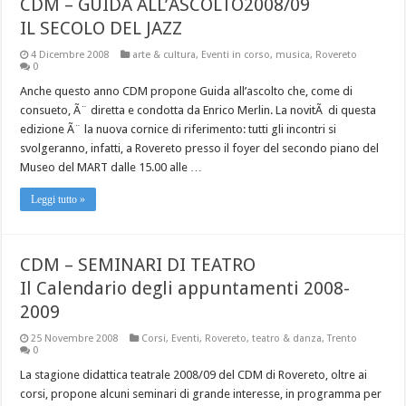
CDM – GUIDA ALL’ASCOLTO2008/09
IL SECOLO DEL JAZZ
4 Dicembre 2008
arte & cultura
,
Eventi in corso
,
musica
,
Rovereto
0
Anche questo anno CDM propone Guida all’ascolto che, come di
consueto, Ã¨ diretta e condotta da Enrico Merlin. La novitÃ di questa
edizione Ã¨ la nuova cornice di riferimento: tutti gli incontri si
svolgeranno, infatti, a Rovereto presso il foyer del secondo piano del
Museo del MART dalle 15.00 alle …
Leggi tutto »
CDM – SEMINARI DI TEATRO
Il Calendario degli appuntamenti 2008-
2009
25 Novembre 2008
Corsi
,
Eventi
,
Rovereto
,
teatro & danza
,
Trento
0
La stagione didattica teatrale 2008/09 del CDM di Rovereto, oltre ai
corsi, propone alcuni seminari di grande interesse, in programma per