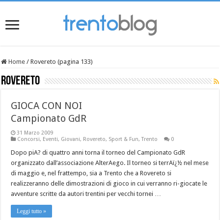
Home
/
Rovereto (pagina 133)
Rovereto
GIOCA CON NOI
Campionato GdR
31 Marzo 2009
Concorsi
,
Eventi
,
Giovani
,
Rovereto
,
Sport & Fun
,
Trento
0
Dopo piA? di quattro anni torna il torneo del Campionato GdR
organizzato dall’associazione AlterAego. Il torneo si terrAï¿½ nel mese
di maggio e, nel frattempo, sia a Trento che a Rovereto si
realizzeranno delle dimostrazioni di gioco in cui verranno ri-giocate le
avventure scritte da autori trentini per vecchi tornei …
Leggi tutto »