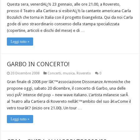
Questa sera, venerdAï¿½ 23 gennaio, alle ore 21.00, a Rovereto,
presso il Teatro alla Cartiera si esibirAï¿½ la cantante americana Carla
Bozulich che torna in Italia con il progetto Evangelista. Qui da noi Carla
gode di uno straordinario consenso della stampa specializzata
(copertine, articoli e dischi del mese) e di …
Leggi tutto »
GARBO IN CONCERTO!
20 Dicembre 2008
Concerti
,
musica
,
Rovereto
0
Gran finale di 2008 per lâ€™associazione Dissonanze Armoniche che
propone oggi, sabato 20 dicembre, il concerto di Garbo, una delle
voci piÃ¹ intense del pop – new wave italiano. L’artista milanese sarÃ
al Teatro alla Cartiera di Rovereto nellâ€™ambito del suo â€œCome il
vetro tourâ€? (inizio ore 21.00). Un tour …
Leggi tutto »