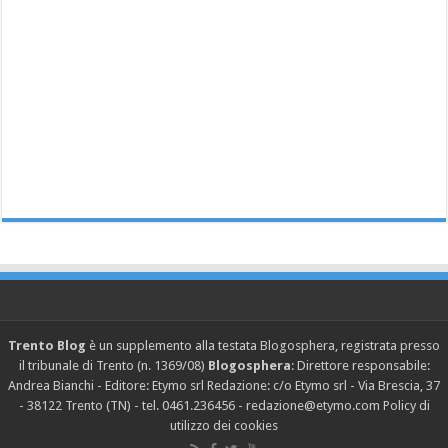
Trento Blog
è un supplemento alla testata Blogosphera, registrata presso
il tribunale di Trento (n. 1369/08)
Blogosphera
: Direttore responsabile:
Andrea Bianchi - Editore: Etymo srl Redazione: c/o Etymo srl - Via Brescia, 37
- 38122 Trento (TN) - tel. 0461.236456 - redazione@etymo.com
Policy di
utilizzo dei cookies