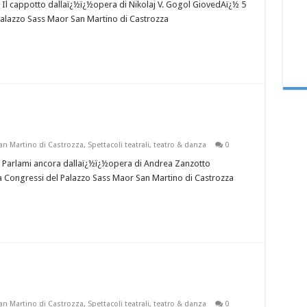
 Il cappotto dallaï¿½ï¿½opera di Nikolaj V. Gogol GiovedAï¿½ 5
Palazzo Sass Maor San Martino di Castrozza
an Martino di Castrozza
,
Spettacoli teatrali
,
teatro & danza
0
“ Parlami ancora dallaï¿½ï¿½opera di Andrea Zanzotto
 Congressi del Palazzo Sass Maor San Martino di Castrozza
an Martino di Castrozza
,
Spettacoli teatrali
,
teatro & danza
0