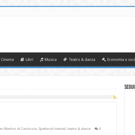
Cinema
Libri
Musica
Teatro & danza
Economia e soci
Segui
an Martino di Castrozza
,
Spettacoli teatrali
,
teatro & danza
0