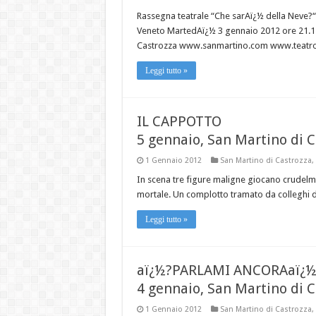
Rassegna teatrale “Che sarAï¿½ della Neve?“
Veneto MartedAï¿½ 3 gennaio 2012 ore 21.15
Castrozza www.sanmartino.com www.teatros
Leggi tutto »
IL CAPPOTTO
5 gennaio, San Martino di C
1 Gennaio 2012
San Martino di Castrozza
,
In scena tre figure maligne giocano crudelmen
mortale. Un complotto tramato da colleghi d'u
Leggi tutto »
aï¿½?PARLAMI ANCORAaï¿½
4 gennaio, San Martino di C
1 Gennaio 2012
San Martino di Castrozza
,