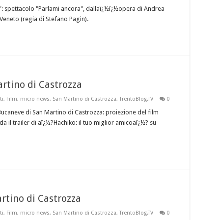
: spettacolo "Parlami ancora", dallaï¿½ï¿½opera di Andrea
Veneto (regia di Stefano Pagin).
rtino di Castrozza
ti
,
Film
,
micro news
,
San Martino di Castrozza
,
TrentoBlog.TV
0
caneve di San Martino di Castrozza: proiezione del film
 il trailer di aï¿½?Hachiko: il tuo miglior amicoaï¿½? su
tino di Castrozza
ti
,
Film
,
micro news
,
San Martino di Castrozza
,
TrentoBlog.TV
0