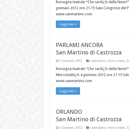
Rassegna teatrale “Che sarAï¿½ della Neve?“
gennaio 2012 ore 21.15 Sala Congressi del 
www.sanmartino.com
Leggi tutto »
PARLAMI ANCORA
San Martino di Castrozza
3 Gennaio 2012
Calendario
,
micro news
,
S
Rassegna teatrale “Che sarAï¿½ della Neve?
MercoledAï¿½ 4 gennaio 2012 ore 21.15 Sala
www.sanmartino.com
Leggi tutto »
ORLANDO
San Martino di Castrozza
3 Gennaio 2012
Calendario
,
micro news
,
S