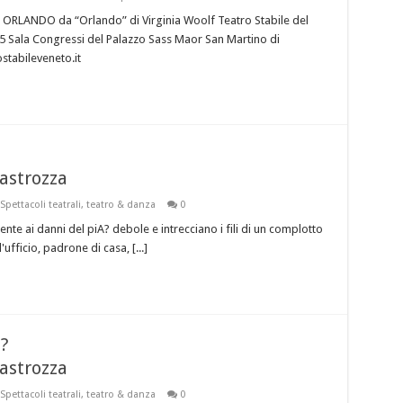
 ORLANDO da “Orlando” di Virginia Woolf Teatro Stabile del
 Sala Congressi del Palazzo Sass Maor San Martino di
tabileveneto.it
astrozza
Spettacoli teatrali
,
teatro & danza
0
te ai danni del piA? debole e intrecciano i fili di un complotto
fficio, padrone di casa, [...]
?
astrozza
Spettacoli teatrali
,
teatro & danza
0