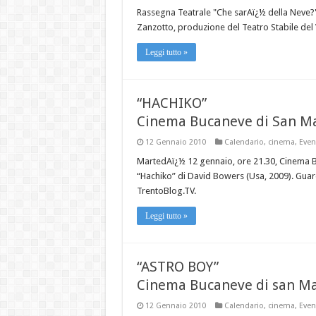
Rassegna Teatrale "Che sarAï¿½ della Neve?"
Zanzotto, produzione del Teatro Stabile del 
Leggi tutto »
“HACHIKO”
Cinema Bucaneve di San Ma
12 Gennaio 2010
Calendario
,
cinema
,
Even
MartedAï¿½ 12 gennaio, ore 21.30, Cinema Bu
“Hachiko” di David Bowers (Usa, 2009). Guarda
TrentoBlog.TV.
Leggi tutto »
“ASTRO BOY”
Cinema Bucaneve di san Mar
12 Gennaio 2010
Calendario
,
cinema
,
Even