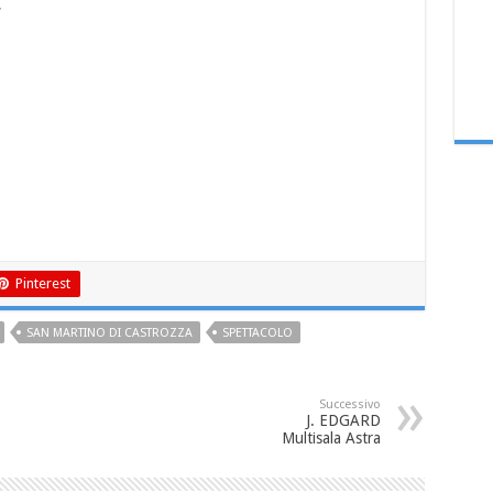
“
Pinterest
SAN MARTINO DI CASTROZZA
SPETTACOLO
Successivo
J. EDGARD
Multisala Astra