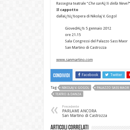
Rassegna teatrale “
Che sarAï¿½ della Neve?
Il cappotto
dallaï¿½ï¿½opera di Nikolaj V. Gogol
GiovedAï¿½ 5 gennaio 2012
ore 21.15
Sala Congressi del Palazzo Sass Maor
San Martino di Castrozza
www.sanmartino.com
Facebook
Twitter
Condividi
Tag
NIKOLAJ V. GOGOL
PALAZZO SASS MAOR
TEATRO & DANZA
Precedente
PARLAMI ANCORA
San Martino di Castrozza
Articoli correlati