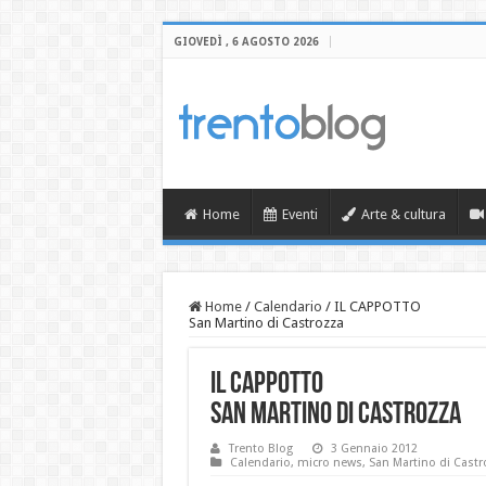
GIOVEDÌ , 6 AGOSTO 2026
Home
Eventi
Arte & cultura
Home
/
Calendario
/
IL CAPPOTTO
San Martino di Castrozza
IL CAPPOTTO
San Martino di Castrozza
Trento Blog
3 Gennaio 2012
Calendario
,
micro news
,
San Martino di Castr