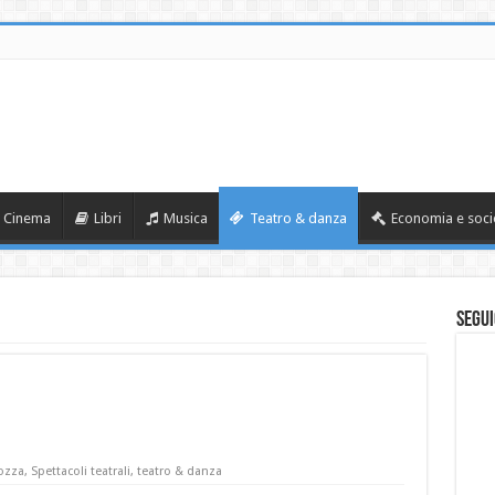
Cinema
Libri
Musica
Teatro & danza
Economia e soci
Segui
ozza
,
Spettacoli teatrali
,
teatro & danza