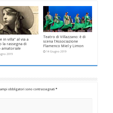
Teatro di Villazzano: è di
e in villa” al via a
scena l’Associazione
 la rassegna di
Flamenco Miel y Limon
o amatoriale
14 Giugno 2019
ugno 2019
campi obbligatori sono contrassegnati
*