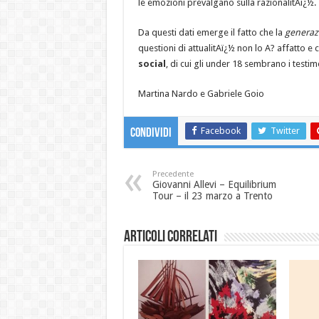
le emozioni prevalgano sulla razionalitAï¿½.
Da questi dati emerge il fatto che la
generaz
questioni di attualitAï¿½ non lo A? affatto 
social
, di cui gli under 18 sembrano i testim
Martina Nardo e Gabriele Goio
Facebook
Twitter
Condividi
Precedente
Giovanni Allevi – Equilibrium
Tour – il 23 marzo a Trento
Articoli correlati