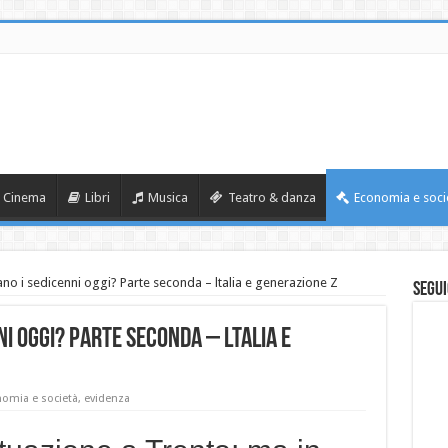
Cinema
Libri
Musica
Teatro & danza
Economia e soci
no i sedicenni oggi? Parte seconda – ltalia e generazione Z
Segui
i oggi? Parte seconda – ltalia e
omia e società
,
evidenza