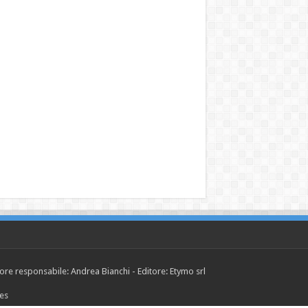
tore responsabile: Andrea Bianchi - Editore: Etymo srl
ies