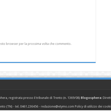
questo browser per la prossima volta che commento.
era, registrata presso il tribunale di Trento (n. 1369/08)
Blogosphera
: Diret
Trento (TN) - tel. 0461.236456 - redazione@etymo.com
Policy di utilizzo dei cook