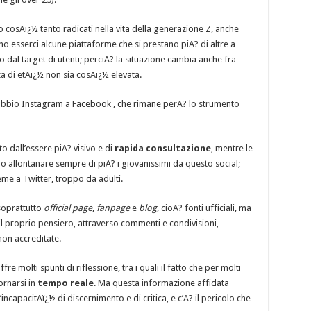
 cosAï¿½ tanto radicati nella vita della generazione Z, anche
 esserci alcune piattaforme che si prestano piA? di altre a
o dal target di utenti; perciA? la situazione cambia anche fra
a di etAï¿½ non sia cosAï¿½ elevata.
dubbio Instagram a Facebook , che rimane perA? lo strumento
o dall’essere piA? visivo e di
rapida consultazione
, mentre le
 allontanare sempre di piA? i giovanissimi da questo social;
eme a Twitter, troppo da adulti.
soprattutto
official page
,
fanpage
e
blog
, cioA? fonti ufficiali, ma
il proprio pensiero, attraverso commenti e condivisioni,
non accreditate.
 molti spunti di riflessione, tra i quali il fatto che per molti
ornarsi in
tempo reale
. Ma questa informazione affidata
incapacitAï¿½ di discernimento e di critica, e c’A? il pericolo che