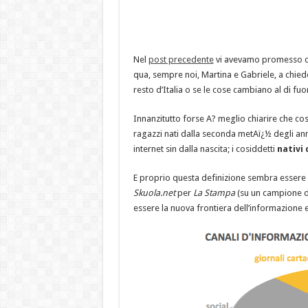
Nel
post precedente
vi avevamo promesso che
qua, sempre noi, Martina e Gabriele, a chiede
resto d’Italia o se le cose cambiano al di fuor
Innanzitutto forse A? meglio chiarire che co
ragazzi nati dalla seconda metAï¿½ degli ann
internet sin dalla nascita; i cosiddetti
nativi 
E proprio questa definizione sembra essere c
Skuola.net
per
La Stampa
(su un campione di 
essere la nuova frontiera dell’informazione e