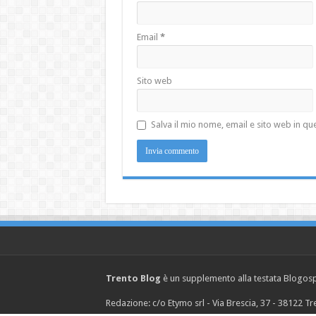
Email
*
Sito web
Salva il mio nome, email e sito web in 
Trento Blog
è un supplemento alla testata Blogosph
Redazione: c/o Etymo srl - Via Brescia, 37 - 38122 