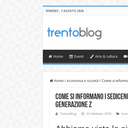
VENERDÌ , 7 AGOSTO 2026
Home
Eventi
Arte & cultura
Home
/
economia e società
/
Come si informa
Come si informano i sedicenn
generazione Z
TrentoBlog
23 Febbraio 2018
econ