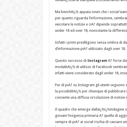
Ma benchAï¿½ appaia ovvio che i
social
siano
per quanto riguarda l’informazione, sembrano
veicolare le notizie e ciA? dipende soprattutt
under 18 ed over 18, nonostante la differenz
Infatti i primi prediligono senza ombra di 
d’informazione piA? utilizzato dagli over 18.
Questo successo di
Instagram
A? forse dat
modalitAï¿½ di utilizzo di Facebook sembrano
infatti viene considerato dagli under 18, insi
Per di piA? su Instagram gli utenti seguono 
la possibilitAï¿½ per chiunque di pubblicare 
consente una diffusa circolazione di notizie 
Il quadro che emerge dallaï¿½ï¿½indagine offre
giovani l’esigenza primaria A? quella di aggi
sempre di piA? ai social rischia di causare un’