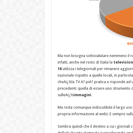
Ma non bisogna sottovalutare nemmeno il ruol
infatti, anche nel resto di Italia la
televisio
18
utilizza i telegiornali per rimanere aggior
nazionale rispetto a quelle locali, in particol
cheAï¿½la TV A? piA? pratica e risponde ad 
precedenti: quella di essere uno strumento d
sulleAï¿½
immagini
.
Ma resta comunque indiscutibile il largo uso
propria informazione al web). E sempre sulla 
Sembra quindi che il destino a cui i giornali
dellaAï¿½carta stampata (considerando anche