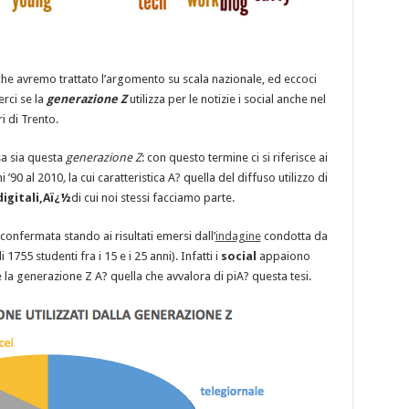
 avremo trattato l’argomento su scala nazionale, ed eccoci
rci se la
generazione Z
utilizza per le notizie i social anche nel
i di Trento.
sa sia questa
generazione Z
: con questo termine ci si riferisce ai
i ’90 al 2010
,
la cui caratteristica A? quella del diffuso utilizzo di
digitali,Aï¿½
di cui noi stessi facciamo parte.
onfermata stando ai risultati emersi dall’
indagine
condotta da
1755 studenti fra i 15 e i 25 anni). Infatti i
social
appaiono
 la generazione Z A? quella che avvalora di piA? questa tesi.