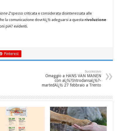
ione Z
spesso criticata e considerata disinteressata alle
e che la comunicazione dovrAï¿½ adeguarsi a questa
rivoluzione
oni piA? evidenti.
Pinterest
Successivo
Omaggio a HANS VAN MANEN
con aï¿½?Introdansaï¿½?-
martedAï¿½ 27 febbraio a Trento