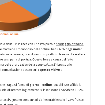
o della TV: in linea con il nostro piccolo
sondaggio cittadino
,
ne
mantiene il monopolio delle notizie; ben il 68% degli
under
nato sulla cronaca, prediligendo soprattutto le news di carattere
are se si parla di politica. Questo forse a causa del fatto
una delle prerogative della
generazione Z
rispetto alle
i comunicazione basato sull’
aspetto visivo
e
 che i ragazzi fanno di
giornali online
(quasi il 42% affida la
scia di internet, logicamente, si inseriscono i
social
con il 39%.
 cartaceiAï¿½sono condannati sia inesorabile: solo il 21% fruisce
 gli over 25).