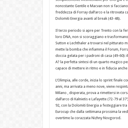
nonostante Gentile e Macvan non si facciano 
freddezza di Forray dall’arco e la ritrovata
Dolomiti Energia avanti al break (43-48).
Il terzo periodo si apre per Trento con la fer
loro DNA, non si scoraggiano e trasformano gl
Sutton e Lechthaler a trovarsi nel pitturato
mette la bomba che infiamma il Forum, Forray
doccia gelata per i padroni di casa (49-60): i
A? la perfetta sintesi di un quarto magico pe
capace di mettere in ritmo e in fiducia anche 
L’Olimpia, alle corde, inizia lo sprint finale 
anni, ma arrivata a meno nove, viene respinta 
Milano , disperata, prova a rimettersi in cor
dall’arco di Kalnietis e Lafayette (72-79 al 37
92, con la Dolomiti Energia a festeggiare tra 
Eurocup che dalla settimana prossima la ved
overtime la corazzata Nizhny Novgorod.