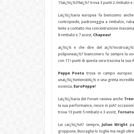
15aï¿½ï¿½39aï¿½? trova 3 punti 2 rimbalzi e 
Laï¿½ï¿½aria europea fa benissimo anch
contropiede, padroneggia a rimbalzo, ruba 
lente a contatto ma concentrazione massima,
8 rimbalzi e 7 assist,
Chapeau!
aï¿½ï¿½ e che dire del aï¿½?nostroaï¿
poliponeaï¿½? bianconero fa sempre la voce
con 17 i punti di questa sera trascina la sua
Peppe Poeta
trova in campo europeo st
unaï¿½ï¿½intensitAï¿½ e una grinta incredibil
essenza,
EuroPeppe!
Laï¿½ï¿½aria del Forum ravviva anche
Tren
la sua performance, riesce in piA? occasion
trova 13 punti 5 rimbalzi e 3 assist,
Tornato
Lui caï¿½ï¿½A? sempre,
Julian Wright
pa
groppone, Buscaglia lo toglie ma negli oltre 