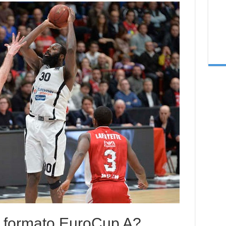
 formato EuroCup A?