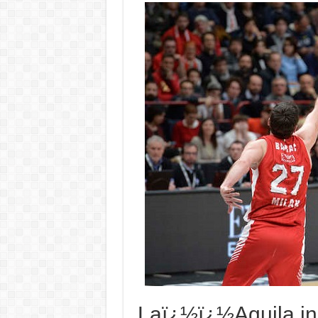
Laï¿½ï¿½Aquila in