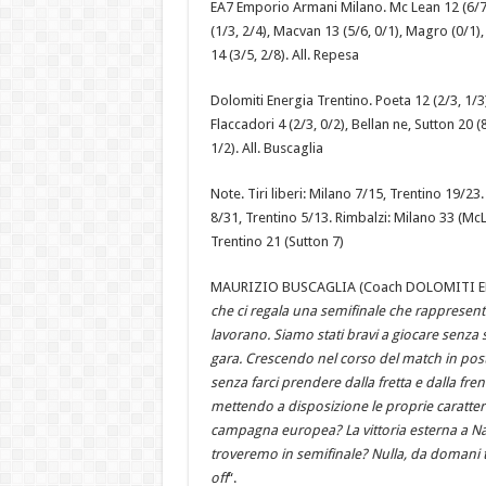
EA7 Emporio Armani Milano. Mc Lean 12 (6/7), L
(1/3, 2/4), Macvan 13 (5/6, 0/1), Magro (0/1),
14 (3/5, 2/8). All. Repesa
Dolomiti Energia Trentino. Poeta 12 (2/3, 1/3)
Flaccadori 4 (2/3, 0/2), Bellan ne, Sutton 20 (8
1/2). All. Buscaglia
Note. Tiri liberi: Milano 7/15, Trentino 19/23.
8/31, Trentino 5/13. Rimbalzi: Milano 33 (McL
Trentino 21 (Sutton 7)
MAURIZIO BUSCAGLIA (Coach DOLOMITI EN
che ci regala una semifinale che rappresenta
lavorano. Siamo stati bravi a giocare senza 
gara. Crescendo nel corso del match in post b
senza farci prendere dalla fretta e dalla fr
mettendo a disposizione le proprie caratteri
campagna europea? La vittoria esterna a Na
troveremo in semifinale? Nulla, da domani te
off
“.