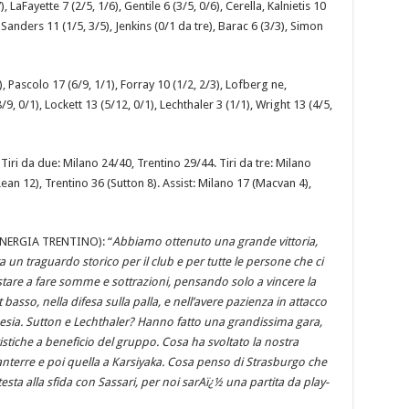
aFayette 7 (2/5, 1/6), Gentile 6 (3/5, 0/6), Cerella, Kalnietis 10
 Sanders 11 (1/5, 3/5), Jenkins (0/1 da tre), Barac 6 (3/3), Simon
, Pascolo 17 (6/9, 1/1), Forray 10 (1/2, 2/3), Lofberg ne,
/9, 0/1), Lockett 13 (5/12, 0/1), Lechthaler 3 (1/1), Wright 13 (4/5,
 Tiri da due: Milano 24/40, Trentino 29/44. Tiri da tre: Milano
ean 12), Trentino 36 (Sutton 8). Assist: Milano 17 (Macvan 4),
ERGIA TRENTINO): “
Abbiamo ottenuto una grande vittoria,
 un traguardo storico per il club e per tutte le persone che ci
stare a fare somme e sottrazioni, pensando solo a vincere la
asso, nella difesa sulla palla, e nell’avere pazienza in attacco
enesia. Sutton e Lechthaler? Hanno fatto una grandissima gara,
stiche a beneficio del gruppo. Cosa ha svoltato la nostra
nterre e poi quella a Karsiyaka. Cosa penso di Strasburgo che
sta alla sfida con Sassari, per noi sarAï¿½ una partita da play-