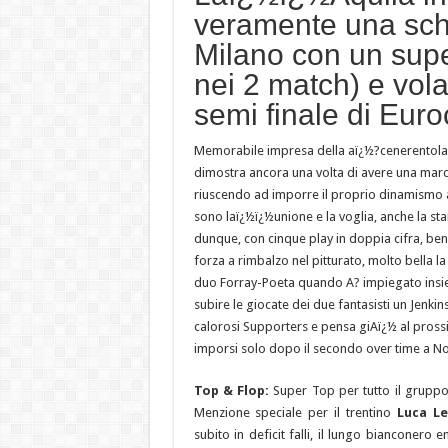
veramente una sch
Milano con un super
nei 2 match) e vol
semi finale di Euro
Memorabile impresa della aï¿½?cenerentola
dimostra ancora una volta di avere una marc
riuscendo ad imporre il proprio dinamismo a
sono laï¿½ï¿½unione e la voglia, anche la sta
dunque, con cinque play in doppia cifra, bene a
forza a rimbalzo nel pitturato, molto bella la
duo Forray-Poeta quando A? impiegato insie
subire le giocate dei due fantasisti un Jenk
calorosi Supporters e pensa giAï¿½ al prossi
imporsi solo dopo il secondo over time a N
Top & Flop:
Super Top per tutto il gruppo
Menzione speciale per il trentino
Luca Le
subito in deficit falli, il lungo bianconero 