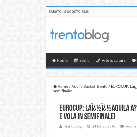
SABATO , 8 AGOSTO 2026
Home
Eventi
Arte & cultura
Home
/
Aquila Basket Trento
/
EUROCUP: Laï¿½
semifinale!
EUROCUP: Laï¿½ï¿½Aquila A? 
e vola in semifinale!
TrentoBlog
24 Marzo 2016
Aquila