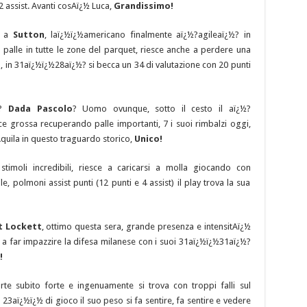
2 assist. Avanti cosAï¿½ Luca,
Grandissimo!
e a
Sutton
, laï¿½ï¿½americano finalmente aï¿½?agileaï¿½? in
palle in tutte le zone del parquet, riesce anche a perdere una
 in 31aï¿½ï¿½28aï¿½? si becca un 34 di valutazione con 20 punti
½?
Dada Pascolo
? Uomo ovunque, sotto il cesto il aï¿½?
 grossa recuperando palle importanti, 7 i suoi rimbalzi oggi,
 Aquila in questo traguardo storico,
Unico!
imoli incredibili, riesce a caricarsi a molla giocando con
e, polmoni assist punti (12 punti e 4 assist) il play trova la sua
t Lockett
, ottimo questa sera, grande presenza e intensitAï¿½
i a far impazzire la difesa milanese con i suoi 31aï¿½ï¿½31aï¿½?
!
rte subito forte e ingenuamente si trova con troppi falli sul
23aï¿½ï¿½ di gioco il suo peso si fa sentire, fa sentire e vedere