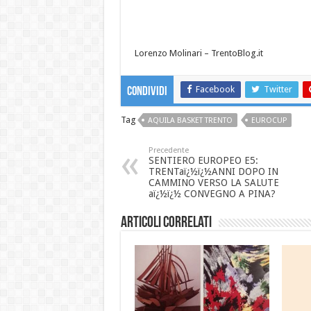
Lorenzo Molinari – TrentoBlog.it
Facebook
Twitter
Condividi
Tag
AQUILA BASKET TRENTO
EUROCUP
Precedente
SENTIERO EUROPEO E5:
TRENTaï¿½ï¿½ANNI DOPO IN
CAMMINO VERSO LA SALUTE
aï¿½ï¿½ CONVEGNO A PINA?
Articoli correlati