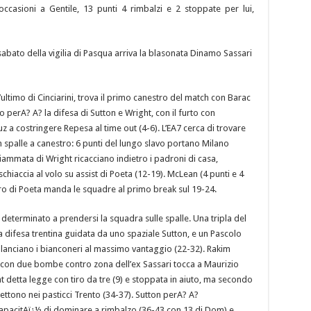
occasioni a Gentile, 13 punti 4 rimbalzi e 2 stoppate per lui,
abato della vigilia di Pasqua arriva la blasonata Dinamo Sassari
ultimo di Cinciarini, trova il primo canestro del match con Barac
ro perA? A? la difesa di Sutton e Wright, con il furto con
z a costringere Repesa al time out (4-6). L’EA7 cerca di trovare
spalle a canestro: 6 punti del lungo slavo portano Milano
fiammata di Wright ricacciano indietro i padroni di casa,
schiaccia al volo su assist di Poeta (12-19). McLean (4 punti e 4
luro di Poeta manda le squadre al primo break sul 19-24.
eterminato a prendersi la squadra sulle spalle. Una tripla del
la difesa trentina guidata da uno spaziale Sutton, e un Pascolo
6), lanciano i bianconeri al massimo vantaggio (22-32). Rakim
 con due bombe contro zona dell’ex Sassari tocca a Maurizio
t detta legge con tiro da tre (9) e stoppata in aiuto, ma secondo
ettono nei pasticci Trento (34-37). Sutton perA? A?
apacitAï¿½ di dominare a rimbalzo (36-43 con 13 di Dom) e