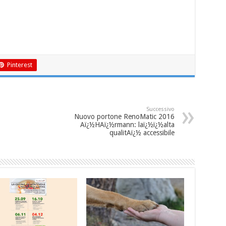
Pinterest
Successivo
Nuovo portone RenoMatic 2016
Aï¿½HAï¿½rmann: laï¿½ï¿½alta
qualitAï¿½ accessibile