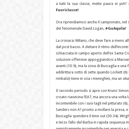
a tutti la sua classe, mette paura in piA? 
Fuoriclasse!
Ora riprendiamoci anche il campionato, nel s
del fenomenale David Logan,
#GoAquila!
La cronaca: Milano, che deve fare a meno all’
dal post basso. A dettare il ritmo dell’incont
schiacciata in campo aperto dell’ex Santa Cru
soluzioni offensive appoggiandosi a Macvan 
avanti (10-9), ma la zona di Buscaglia e una 
addirittura sotto di sette quando Lockett (6) 
rimbalzi) tiene in scia i meneghini, ma un si
Il secondo periodo si apre con Kruno Simon d
croato riavvicina l’EA7, ma ancora una volta 
incontenibile con i suoi tagli nel pitturato (
Sanders non A? pronto a mollare la presa, e
Buscaglia spendere il time out (30-34). Wrigh
e terzo fallo del Barba in rapida sequenza m
semplicemente incontenibile per energia e c