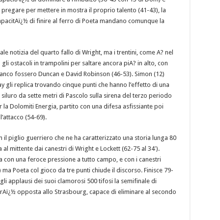
pregare per mettere in mostra il proprio talento (41-43), la
 capacitAï¿½ di finire al ferro di Poeta mandano comunque la
ale notizia del quarto fallo di Wright, ma i trentini, come A? nel
i ostacoli in trampolini per saltare ancora piA? in alto, con
 manco fossero Duncan e David Robinson (46-53). Simon (12)
 gli replica trovando cinque punti che hanno l’effetto di una
l siluro da sette metri di Pascolo sulla sirena del terzo periodo
r la Dolomiti Energia, partito con una difesa asfissiante poi
l’attacco (54-69).
con il piglio guerriero che ne ha caratterizzato una storia lunga 80
al mittente dai canestri di Wright e Lockett (62-75 al 34′).
sa con una feroce pressione a tutto campo, e con i canestri
′) ma Poeta col gioco da tre punti chiude il discorso. Finisce 79-
gli applausi dei suoi clamorosi 500 tifosi la semifinale di
rAï¿½ opposta allo Strasbourg, capace di eliminare al secondo