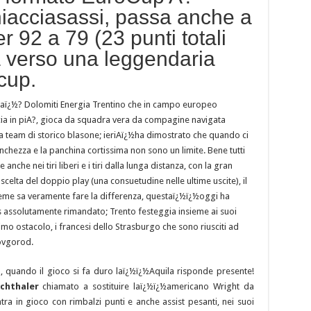
iacciasassi, passa anche a
 92 a 79 (23 punti totali
a verso una leggendaria
cup.
aï¿½? Dolomiti Energia Trentino che in campo europeo
ia in piA?, gioca da squadra vera da compagine navigata
 team di storico blasone; ieriAï¿½ha dimostrato che quando ci
nchezza e la panchina cortissima non sono un limite. Bene tutti
nche nei tiri liberi e i tiri dalla lunga distanza, con la gran
 scelta del doppio play (una consuetudine nelle ultime uscite), il
me sa veramente fare la differenza, questaï¿½ï¿½oggi ha
ins assolutamente rimandato; Trento festeggia insieme ai suoi
mo ostacolo, i francesi dello Strasburgo che sono riusciti ad
ovgorod.
, quando il gioco si fa duro laï¿½ï¿½Aquila risponde presente!
chthaler
chiamato a sostituire laï¿½ï¿½americano Wright da
entra in gioco con rimbalzi punti e anche assist pesanti, nei suoi