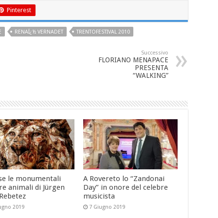
Pinterest
E
RENAÏ¿½ VERNADET
TRENTOFESTIVAL 2010
Successivo
FLORIANO MENAPACE
PRESENTA
“WALKING”
se le monumentali
A Rovereto lo “Zandonai
re animali di Jürgen
Day” in onore del celebre
-Rebetez
musicista
ugno 2019
7 Giugno 2019