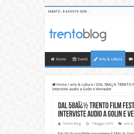
SABATO , 8 AGOSTO 2026
Home
Eventi
Arte & cultura
Home
/
arte & cultura
/
DAL 58Aï¿½ TRENTO F
Interviste audio a Golin e Vernadet
DAL 58Aï¿½ TRENTO FILM FEST
Interviste audio a Golin e V
Trento Blog
7 Maggio 2010
arte &
Eaï¿½ï¿½ possibile riassumere il
58Aï¿½ Trent