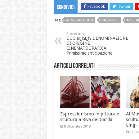
Facebook
Twitter
Condividi
Tag
AUGUSTO GOLIN
INTERVISTE
MOSTR
Precedente
DOC aï¿½ï¿½ DENOMINAZIONE
DI ORIGINE
CINEMATOGRAFICA
Primissime anticipazione
Articoli correlati
Espressionismo in pittura e
Al Mu
scultura a Riva del Garda
scultu
Lingl
8 Dicembre 2019
17 Gi