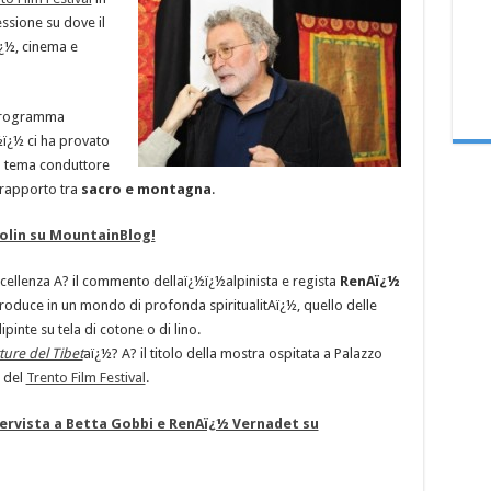
ssione su dove il
ï¿½, cinema e
 programma
ï¿½ ci ha provato
 il tema conduttore
 rapporto tra
sacro e montagna
.
Golin su MountainBlog!
ccellenza A? il commento dellaï¿½ï¿½alpinista e regista
RenAï¿½
ntroduce in un mondo di profonda spiritualitAï¿½, quello delle
dipinte su tela di cotone o di lino.
ture del Tibet
aï¿½? A? il titolo della mostra ospitata a Palazzo
e del
Trento Film Festival
.
tervista a Betta Gobbi e RenAï¿½ Vernadet su