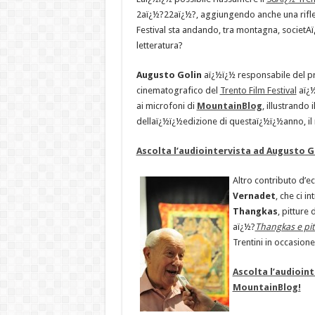
2aï¿½?22aï¿½?, aggiungendo anche una rifle
Festival sta andando, tra montagna, societA
letteratura?
Augusto Golin
aï¿½ï¿½ responsabile del
cinematografico del
Trento Film Festival
aï¿½
ai microfoni di
MountainBlog
, illustrando
dellaï¿½ï¿½edizione di questaï¿½ï¿½anno, il
Ascolta l’audiointervista ad Augusto 
Altro contributo d’e
Vernadet
, che ci i
Thangkas
, pitture 
aï¿½?
Thangkas e pit
Trentini in occasion
Ascolta l’audioin
MountainBlog!