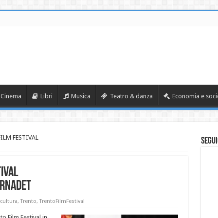
Cinema
Libri
Musica
Teatro & danza
Economia e soci
ILM FESTIVAL
Segui
IVAL
ernadet
 cultura
,
Trento
,
TrentoFilmFestival
o Film Festival
in